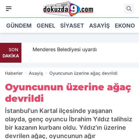
GÜNDEM
GENEL
SIYASET
ASAYIŞ
EKONOM
a geldi
Menderes Belediyesi uyardı
SON
DAKİKA
Haberler
Asayiş
Oyuncunun üzerine ağaç devrildi
Oyuncunun üzerine ağaç
devrildi
İstanbul'un Kartal ilçesinde yaşanan
olayda, genç oyuncu İbrahim Yıldız talihsiz
bir kazanın kurbanı oldu. Yıldız'ın üzerine
devrilen ağaç, oyuncunun ağır