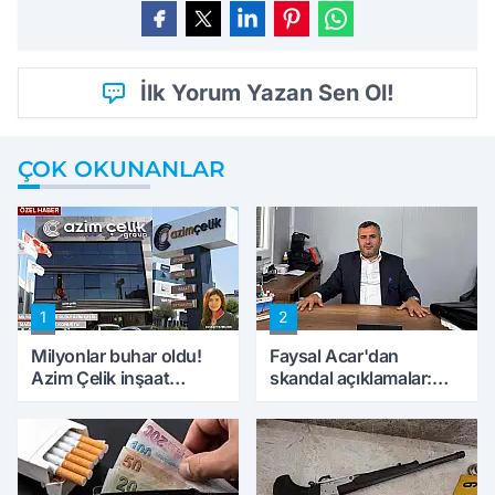
İlk Yorum Yazan Sen Ol!
ÇOK OKUNANLAR
1
2
Milyonlar buhar oldu!
Faysal Acar'dan
Azim Çelik inşaat
skandal açıklamalar:
mağduru ilk kez
'Haluk Levent
konuştu
peynircilerimizi de
kıskaca aldı, müdahale
ettik'