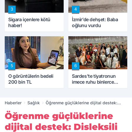
3
4
Sigara içenlere kötü
İzmir’de dehşet: Baba
haber!
oğlunu vurdu
5
6
O görüntülerin bedeli
Sardes'te tiyatronun
200 bin TL
imece ruhu binlerce
yıllık tarihle buluştu
Haberler
Sağlık
Öğrenme güçlüklerine dijital destek:
Disleksili çocuklara kişiselleştirilmiş
Öğrenme güçlüklerine
çözüm
dijital destek: Disleksili