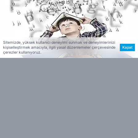
Sitemizde, yüksek kullanıcı deneyimi sunmak ve deneyimlerinizi
kişiselleştirmek amacıyla, ilgili yasal düzenlemeler çerçevesinde
Kapat
çerezler kullanıyoruz.
ESİN VARDAR
EDİTÖR
Eğitim
sürecinde sıklıkla yanlış anlaşılmaya ve
geç
teşhis
edilmeye açık olan bu nörogelişimsel
farklılık, çocukların hem akademik başarılarını
hem de özgüvenlerini olumsuz etkileyebiliyor.
Disleksi başta olmak üzere öğrenme güçlüğü
yaşayan bireylerin yaklaşık %80’ini oluşturan bu