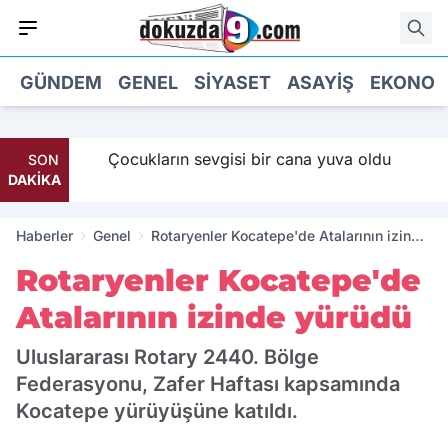
GÜNDEM
GENEL
SIYASET
ASAYIŞ
EKONOM
 Maaş
Çocukların sevgisi bir cana yuva oldu
SON
DAKİKA
Haberler
Genel
Rotaryenler Kocatepe'de Atalarının izinde
yürüdü
Rotaryenler Kocatepe'de
Atalarının izinde yürüdü
Uluslararası Rotary 2440. Bölge
Federasyonu, Zafer Haftası kapsamında
Kocatepe yürüyüşüne katıldı.