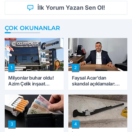
İlk Yorum Yazan Sen Ol!
ÇOK OKUNANLAR
1
2
Milyonlar buhar oldu!
Faysal Acar'dan
Azim Çelik inşaat
skandal açıklamalar:
mağduru ilk kez
'Haluk Levent
konuştu
peynircilerimizi de
kıskaca aldı, müdahale
ettik'
3
4