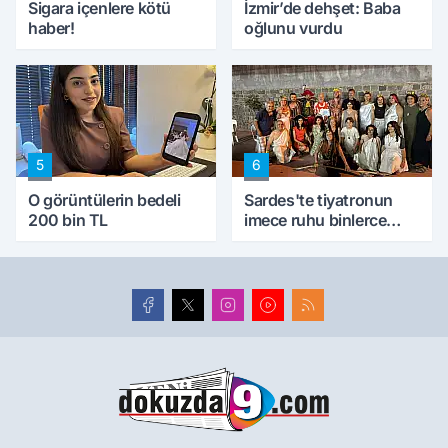
Sigara içenlere kötü
İzmir’de dehşet: Baba
haber!
oğlunu vurdu
5
6
O görüntülerin bedeli
Sardes'te tiyatronun
200 bin TL
imece ruhu binlerce
yıllık tarihle buluştu