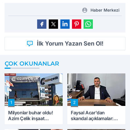
Haber Merkezi
İlk Yorum Yazan Sen Ol!
ÇOK OKUNANLAR
1
2
Milyonlar buhar oldu!
Faysal Acar'dan
Azim Çelik inşaat
skandal açıklamalar:
mağduru ilk kez
'Haluk Levent