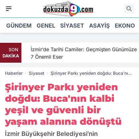
GÜNDEM
GENEL
SIYASET
ASAYIŞ
EKONOM
hil
İzmir’de Tarihi Camiler: Geçmişten Günümüze
SON
DAKİKA
7 Önemli Eser
Haberler
Siyaset
Şirinyer Parkı yeniden doğdu: Buca'nın
kalbi yeşil ve güvenli bir yaşam alanına
Şirinyer Parkı yeniden
dönüştü
doğdu: Buca'nın kalbi
yeşil ve güvenli bir
yaşam alanına dönüştü
İzmir Büyükşehir Belediyesi'nin