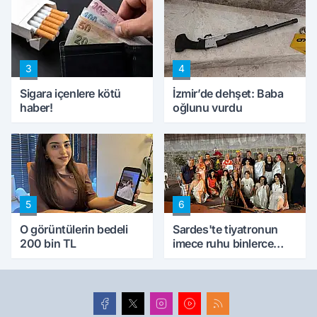
konuştu
peynircilerimizi de
kıskaca aldı, müdahale
ettik'
3
4
Sigara içenlere kötü
İzmir’de dehşet: Baba
haber!
oğlunu vurdu
5
6
O görüntülerin bedeli
Sardes'te tiyatronun
200 bin TL
imece ruhu binlerce
yıllık tarihle buluştu