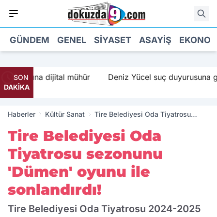
GÜNDEM
GENEL
SIYASET
ASAYIŞ
EKONOM
ısına dijital mühür
Deniz Yücel suç duyurusuna gidiyor
SON
DAKİKA
Haberler
Kültür Sanat
Tire Belediyesi Oda Tiyatrosu
sezonunu 'Dümen' oyunu ile
Tire Belediyesi Oda
sonlandırdı!
Tiyatrosu sezonunu
'Dümen' oyunu ile
sonlandırdı!
Tire Belediyesi Oda Tiyatrosu 2024-2025