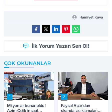
Hamiyet Kaya
İlk Yorum Yazan Sen Ol!
ÇOK OKUNANLAR
1
2
Milyonlar buhar oldu!
Faysal Acar'dan
Azim Çelik inşaat
skandal açıklamalar: