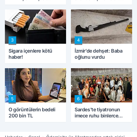
mağduru ilk kez
'Haluk Levent
konuştu
peynircilerimizi de
kıskaca aldı, müdahale
ettik'
3
4
Sigara içenlere kötü
İzmir’de dehşet: Baba
haber!
oğlunu vurdu
5
6
O görüntülerin bedeli
Sardes'te tiyatronun
200 bin TL
imece ruhu binlerce
yıllık tarihle buluştu