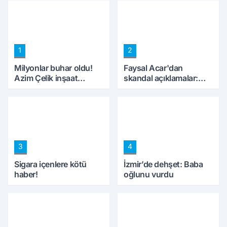
1
2
Milyonlar buhar oldu!
Faysal Acar'dan
Azim Çelik inşaat
skandal açıklamalar:
mağduru ilk kez
'Haluk Levent
konuştu
peynircilerimizi de
kıskaca aldı, müdahale
ettik'
3
4
Sigara içenlere kötü
İzmir’de dehşet: Baba
haber!
oğlunu vurdu