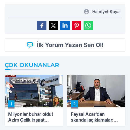
Hamiyet Kaya
İlk Yorum Yazan Sen Ol!
ÇOK OKUNANLAR
1
2
Milyonlar buhar oldu!
Faysal Acar'dan
Azim Çelik inşaat
skandal açıklamalar:
mağduru ilk kez
'Haluk Levent