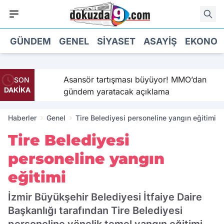
GÜNDEM
GENEL
SIYASET
ASAYIŞ
EKONOM
ek’in
Asansör tartışması büyüyor! MMO’dan
SON
DAKİKA
gündem yaratacak açıklama
Haberler
Genel
Tire Belediyesi personeline yangın eğitimi
Tire Belediyesi
personeline yangın
eğitimi
İzmir Büyükşehir Belediyesi İtfaiye Daire
Başkanlığı tarafından Tire Belediyesi