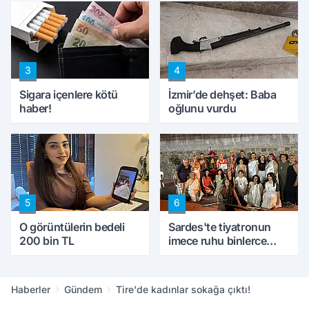
konuştu
peynircilerimizi de
kıskaca aldı, müdahale
ettik'
3
4
Sigara içenlere kötü
İzmir’de dehşet: Baba
haber!
oğlunu vurdu
5
6
O görüntülerin bedeli
Sardes'te tiyatronun
200 bin TL
imece ruhu binlerce
yıllık tarihle buluştu
Haberler
Gündem
Tire'de kadınlar sokağa çıktı!