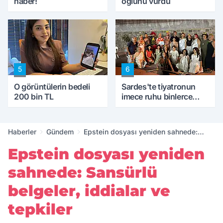
haber!
oğlunu vurdu
5
6
O görüntülerin bedeli
Sardes'te tiyatronun
200 bin TL
imece ruhu binlerce
yıllık tarihle buluştu
Haberler
Gündem
Epstein dosyası yeniden sahnede:
Sansürlü belgeler, iddialar ve tepkiler
Epstein dosyası yeniden
sahnede: Sansürlü
belgeler, iddialar ve
tepkiler