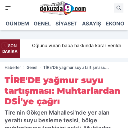
GÜNDEM
GENEL
SIYASET
ASAYIŞ
EKONOM
İ Parti
Oğlunu vuran baba hakkında karar verildi
SON
DAKİKA
Haberler
Genel
TİRE'DE yağmur suyu tartışması:
Muhtarlardan DSİ'ye çağrı
TİRE'DE yağmur suyu
tartışması: Muhtarlardan
DSİ'ye çağrı
Tire'nin Gökçen Mahallesi'nde yer alan
yeraltı suyu besleme tesisi, bölge