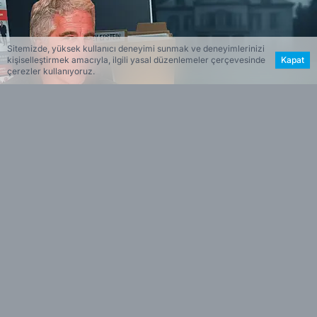
Sitemizde, yüksek kullanıcı deneyimi sunmak ve deneyimlerinizi
kişiselleştirmek amacıyla, ilgili yasal düzenlemeler çerçevesinde
Kapat
çerezler kullanıyoruz.
Dev arşiv ne içeriyor?
Yetkililerin aktardığı bilgilere göre dosyalarda 3
milyondan fazla belge, binlerce video ve 100 bini
aşkın fotoğraf bulunuyor. Arşivde kişisel e-
postalar, ses kayıtları ve mahkeme evraklarının