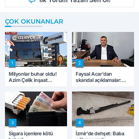
İlk Yorum Yazan Sen Ol!
ÇOK OKUNANLAR
1
2
Milyonlar buhar oldu!
Faysal Acar'dan
Azim Çelik inşaat
skandal açıklamalar:
mağduru ilk kez
'Haluk Levent
konuştu
peynircilerimizi de
kıskaca aldı, müdahale
ettik'
3
4
Sigara içenlere kötü
İzmir’de dehşet: Baba