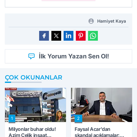
Hamiyet Kaya
İlk Yorum Yazan Sen Ol!
ÇOK OKUNANLAR
1
2
Milyonlar buhar oldu!
Faysal Acar'dan
Azim Çelik inşaat
skandal açıklamalar: