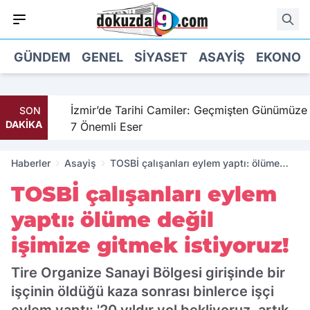
GÜNDEM
GENEL
SIYASET
ASAYIŞ
EKONOM
hil
İzmir’de Tarihi Camiler: Geçmişten Günümüze
SON
DAKİKA
7 Önemli Eser
Haberler
Asayiş
TOSBİ çalışanları eylem yaptı: ölüme
değil işimize gitmek istiyoruz!
TOSBİ çalışanları eylem
yaptı: ölüme değil
işimize gitmek istiyoruz!
Tire Organize Sanayi Bölgesi girişinde bir
işçinin öldüğü kaza sonrası binlerce işçi