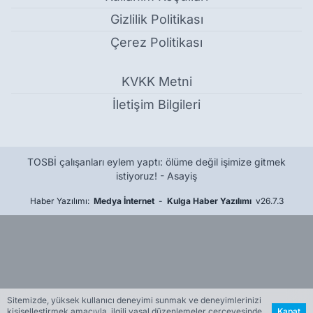
Gizlilik Politikası
Çerez Politikası
KVKK Metni
İletişim Bilgileri
TOSBİ çalışanları eylem yaptı: ölüme değil işimize gitmek
istiyoruz! - Asayiş
Haber Yazılımı:
Medya İnternet
-
Kulga Haber Yazılımı
v26.7.3
Sitemizde, yüksek kullanıcı deneyimi sunmak ve deneyimlerinizi
kişiselleştirmek amacıyla, ilgili yasal düzenlemeler çerçevesinde
Kapat