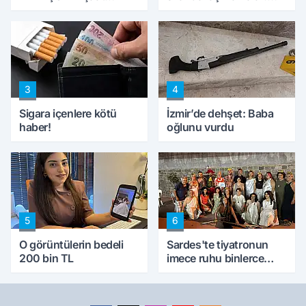
mağduru ilk kez
'Haluk Levent
konuştu
peynircilerimizi de
kıskaca aldı, müdahale
ettik'
3
4
Sigara içenlere kötü
İzmir’de dehşet: Baba
haber!
oğlunu vurdu
5
6
O görüntülerin bedeli
Sardes'te tiyatronun
200 bin TL
imece ruhu binlerce
yıllık tarihle buluştu