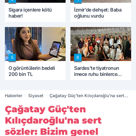
Sigara içenlere kötü
İzmir’de dehşet: Baba
haber!
oğlunu vurdu
5
6
O görüntülerin bedeli
Sardes'te tiyatronun
200 bin TL
imece ruhu binlerce
yıllık tarihle buluştu
Haberler
Siyaset
Çağatay Güç'ten Kılıçdaroğlu'na sert
sözler: Bizim genel başkanımız Özgür
Çağatay Güç'ten
Özel'dir
Kılıçdaroğlu'na sert
sözler: Bizim genel