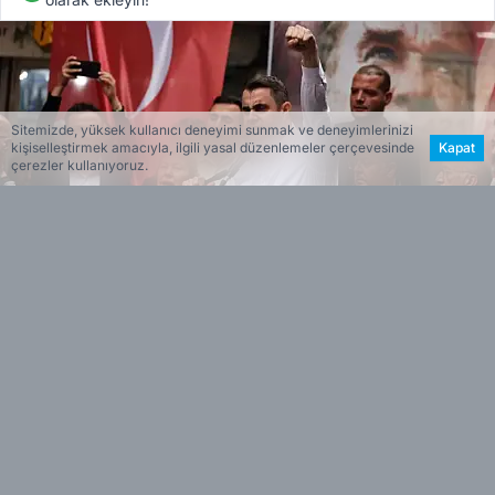
Sitemizde, yüksek kullanıcı deneyimi sunmak ve deneyimlerinizi
kişiselleştirmek amacıyla, ilgili yasal düzenlemeler çerçevesinde
Kapat
çerezler kullanıyoruz.
Haber Merkezi
Editöryal
Haberin Özeti
CHP İzmir İl Başkanı Çağatay Güç, mutlak
•
butlan kararının ardından yaşanan süreçte