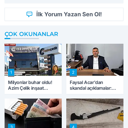
İlk Yorum Yazan Sen Ol!
ÇOK OKUNANLAR
1
2
Milyonlar buhar oldu!
Faysal Acar'dan
Azim Çelik inşaat
skandal açıklamalar:
mağduru ilk kez
'Haluk Levent
konuştu
peynircilerimizi de
kıskaca aldı, müdahale
ettik'
3
4