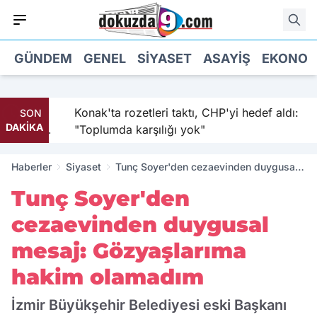
GÜNDEM
GENEL
SIYASET
ASAYIŞ
EKONOM
sıkıştı:
Konak'ta rozetleri taktı, CHP'yi hedef aldı:
SON
DAKİKA
 kabul
"Toplumda karşılığı yok"
Haberler
Siyaset
Tunç Soyer'den cezaevinden duygusal
mesaj: Gözyaşlarıma hakim olamadım
Tunç Soyer'den
cezaevinden duygusal
mesaj: Gözyaşlarıma
hakim olamadım
İzmir Büyükşehir Belediyesi eski Başkanı