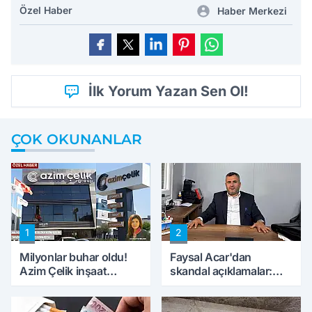
Özel Haber
Haber Merkezi
İlk Yorum Yazan Sen Ol!
ÇOK OKUNANLAR
1
2
Milyonlar buhar oldu!
Faysal Acar'dan
Azim Çelik inşaat
skandal açıklamalar:
mağduru ilk kez
'Haluk Levent
konuştu
peynircilerimizi de