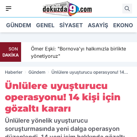
GÜNDEM
GENEL
SIYASET
ASAYIŞ
EKONOM
ı
Ömer Eşki: "Bornova'yı halkımızla birlikte
SON
DAKİKA
yönetiyoruz"
Haberler
Gündem
Ünlülere uyuşturucu operasyonu! 14
kişi için gözaltı kararı
Ünlülere uyuşturucu
operasyonu! 14 kişi için
gözaltı kararı
Ünlülere yönelik uyuşturucu
soruşturmasında yeni dalga operasyon