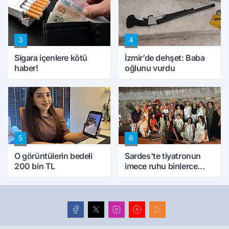
kıskaca aldı, müdahale
ettik'
3
4
Sigara içenlere kötü
İzmir’de dehşet: Baba
haber!
oğlunu vurdu
5
6
O görüntülerin bedeli
Sardes'te tiyatronun
200 bin TL
imece ruhu binlerce
yıllık tarihle buluştu