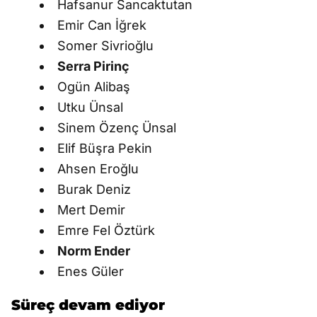
Hafsanur Sancaktutan
Emir Can İğrek
Somer Sivrioğlu
Serra Pirinç
Ogün Alibaş
Utku Ünsal
Sinem Özenç Ünsal
Elif Büşra Pekin
Ahsen Eroğlu
Burak Deniz
Mert Demir
Emre Fel Öztürk
Norm Ender
Enes Güler
Süreç devam ediyor