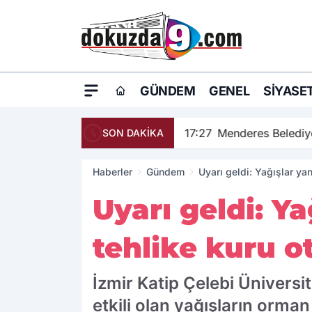
GÜNDEM
GENEL
SIYASE
17:27
Menderes Belediye
SON DAKİKA
Haberler
Gündem
Uyarı geldi: Yağışlar yan
Uyarı geldi: Ya
tehlike kuru o
İzmir Katip Çelebi Üniversi
etkili olan yağışların orman