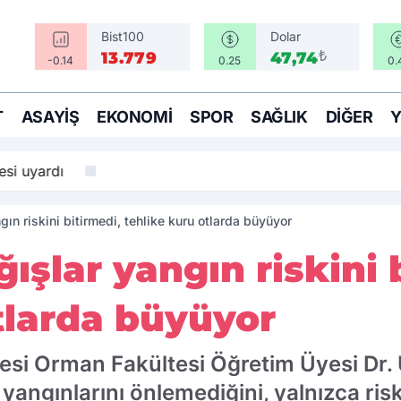
Bist100
Dolar
₺
13.779
47,74
-0.14
0.25
0.
T
ASAYIŞ
EKONOMI
SPOR
SAĞLIK
DIĞER
si uyardı
gın riskini bitirmedi, tehlike kuru otlarda büyüyor
ğışlar yangın riskini 
tlarda büyüyor
tesi Orman Fakültesi Öğretim Üyesi Dr.
 yangınlarını önlemediğini, yalnızca risk