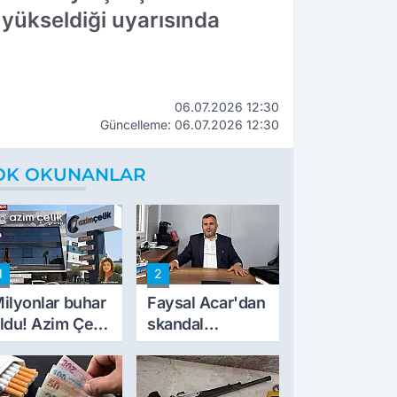
n yükseldiği uyarısında
06.07.2026 12:30
Güncelleme: 06.07.2026 12:30
OK OKUNANLAR
1
2
ilyonlar buhar
Faysal Acar'dan
ldu! Azim Çelik
skandal
nşaat mağduru
açıklamalar:
lk kez konuştu
'Haluk Levent
peynircilerimizi