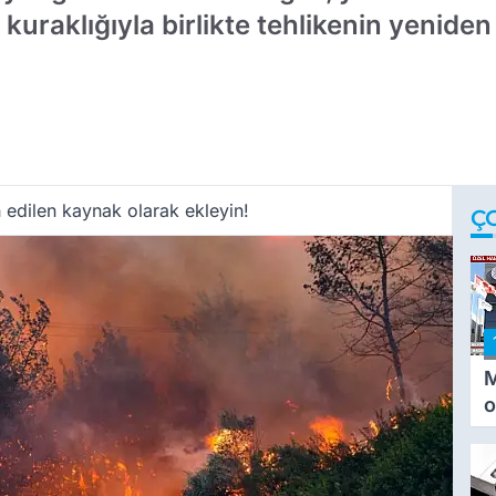
z kuraklığıyla birlikte tehlikenin yenide
 edilen kaynak olarak ekleyin!
Ç
M
o
i
i