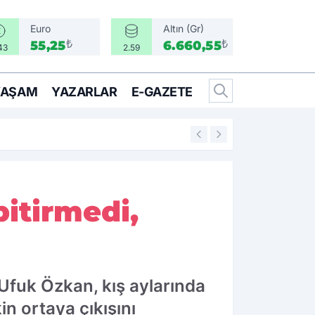
Euro
Altın (Gr)
₺
₺
55,25
6.660,55
43
2.59
YAŞAM
YAZARLAR
E-GAZETE
17:17
Türkiye, Suudi Ara
bitirmedi,
 Ufuk Özkan, kış aylarında
in ortaya çıkışını