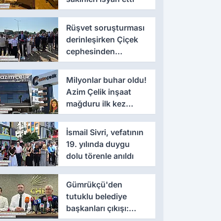
Rüşvet soruşturması
derinleşirken Çiçek
cephesinden
'montaj' savunması
Milyonlar buhar oldu!
Azim Çelik inşaat
mağduru ilk kez
konuştu
İsmail Sivri, vefatının
19. yılında duygu
dolu törenle anıldı
Gümrükçü'den
tutuklu belediye
başkanları çıkışı:
'Yıllarca iddianame