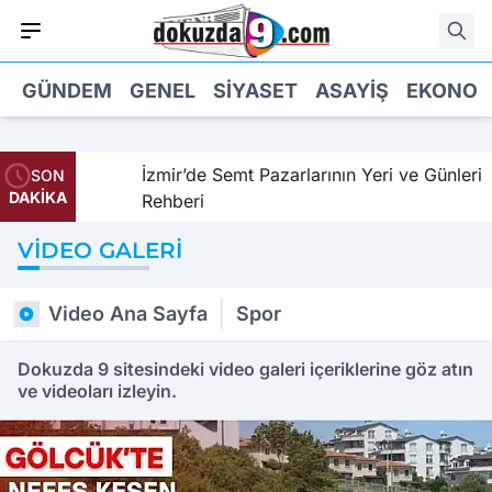
GÜNDEM
GENEL
SIYASET
ASAYIŞ
EKONOM
de!
İzmir’de Semt Pazarlarının Yeri ve Günleri
SON
DAKİKA
Rehberi
VIDEO GALERI
Video Ana Sayfa
Spor
Dokuzda 9 sitesindeki video galeri içeriklerine göz atın
ve videoları izleyin.