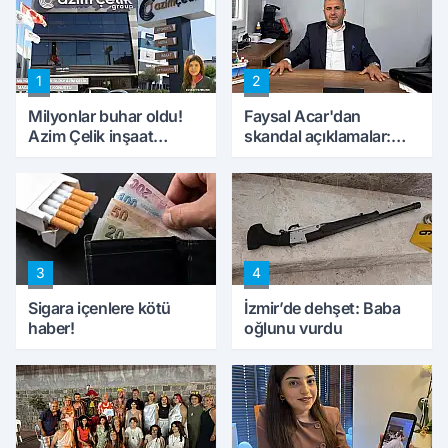
1
2
Milyonlar buhar oldu!
Faysal Acar'dan
Azim Çelik inşaat
skandal açıklamalar:
mağduru ilk kez
'Haluk Levent
konuştu
peynircilerimizi de
kıskaca aldı, müdahale
ettik'
3
4
Sigara içenlere kötü
İzmir’de dehşet: Baba
haber!
oğlunu vurdu