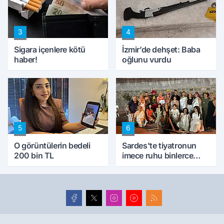
ettik'
3
4
Sigara içenlere kötü
İzmir’de dehşet: Baba
haber!
oğlunu vurdu
5
6
O görüntülerin bedeli
Sardes'te tiyatronun
200 bin TL
imece ruhu binlerce
yıllık tarihle buluştu