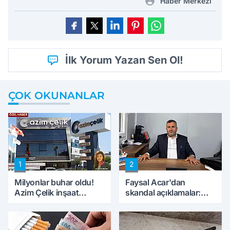
Haber Merkezi
İlk Yorum Yazan Sen Ol!
ÇOK OKUNANLAR
1
2
Milyonlar buhar oldu!
Faysal Acar'dan
Azim Çelik inşaat
skandal açıklamalar:
mağduru ilk kez
'Haluk Levent
konuştu
peynircilerimizi de
kıskaca aldı, müdahale