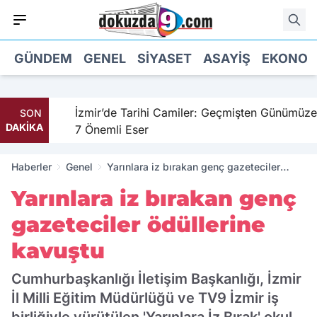
GÜNDEM
GENEL
SIYASET
ASAYIŞ
EKONOM
hil
İzmir’de Tarihi Camiler: Geçmişten Günümüze
SON
DAKİKA
7 Önemli Eser
Haberler
Genel
Yarınlara iz bırakan genç gazeteciler
ödüllerine kavuştu
Yarınlara iz bırakan genç
gazeteciler ödüllerine
kavuştu
Cumhurbaşkanlığı İletişim Başkanlığı, İzmir
İl Milli Eğitim Müdürlüğü ve TV9 İzmir iş