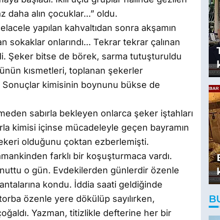
 daha alın çocuklar...” oldu.
Alelacele yapılan kahvaltıdan sonra akşamın
n sokaklar onlarındı... Tekrar tekrar çalınan
di. Şeker bitse de börek, sarma tutuşturuldu
günün kısmetleri, toplanan şekerler
dı. Sonuçlar kimisinin boynunu bükse de
eden sabırla bekleyen onlarca şeker iştahları
bırla kimisi içinse mücadeleyle geçen bayramın
şekeri olduğunu çoktan ezberlemişti.
amankinden farklı bir koşuşturmaca vardı.
unuttu o gün. Evdekilerden günlerdir özenle
çantalarına kondu. İddia saati geldiğinde
B
orba özenle yere dökülüp sayılırken,
ğaldı. Yazman, titizlikle defterine her bir