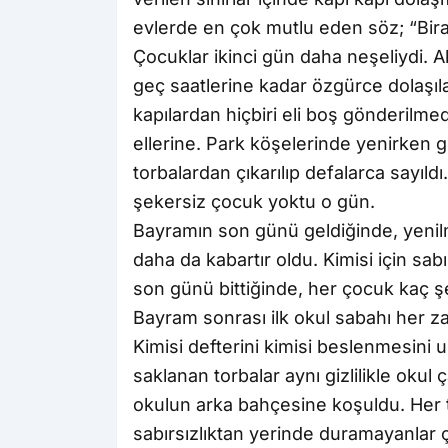
evlerde en çok mutlu eden söz; “Biraz
Çocuklar ikinci gün daha neşeliydi. 
geç saatlerine kadar özgürce dolaşıla
kapılardan hiçbiri eli boş gönderilme
ellerine. Park köşelerinde yenirken 
torbalardan çıkarılıp defalarca sayıl
şekersiz çocuk yoktu o gün.
Bayramın son günü geldiğinde, yenilm
daha da kabartır oldu. Kimisi için sa
son günü bittiğinde, her çocuk kaç 
Bayram sonrası ilk okul sabahı her z
Kimisi defterini kimisi beslenmesini 
saklanan torbalar aynı gizlilikle okul 
okulun arka bahçesine koşuldu. Her t
sabırsızlıktan yerinde duramayanlar ço