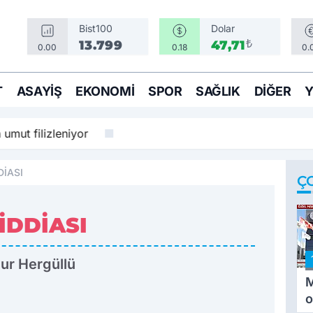
Bist100
Dolar
₺
13.799
47,71
0.00
0.18
0.
T
ASAYIŞ
EKONOMI
SPOR
SAĞLIK
DIĞER
 umut filizleniyor
DİASI
Ç
İDDİASI
ur Hergüllü
M
o