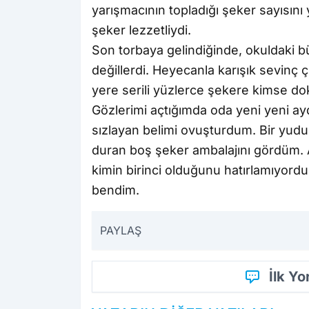
yarışmacının topladığı şeker sayısını 
şeker lezzetliydi.
Son torbaya gelindiğinde, okuldaki bü
değillerdi. Heyecanla karışık sevinç çı
yere serili yüzlerce şekere kimse d
Gözlerimi açtığımda oda yeni yeni ay
sızlayan belimi ovuşturdum. Bir yud
duran boş şeker ambalajını gördüm. 
kimin birinci olduğunu hatırlamıyord
bendim.
PAYLAŞ
İlk Y