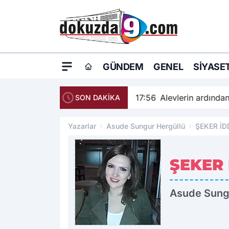
GÜNDEM
GENEL
SIYASE
17:56
Alevlerin ardından
SON DAKİKA
Yazarlar
Asude Sungur Hergüllü
ŞEKER İD
ŞEKER 
Asude Sung