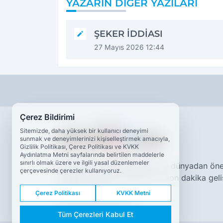
YAZARIN DIĞER YAZILARI
ŞEKER İDDİASI
27 Mayıs 2026 12:44
Çerez Bildirimi
Sitemizde, daha yüksek bir kullanıcı deneyimi
sunmak ve deneyimlerinizi kişiselleştirmek amacıyla,
Gizlilik Politikası, Çerez Politikası ve KVKK
Aydınlatma Metni sayfalarında belirtilen maddelerle
sınırlı olmak üzere ve ilgili yasal düzenlemeler
Dokuzda 9 Haber, Türkiye ve dünyadan önem
çerçevesinde çerezler kullanıyoruz.
ulaştırır. Güncel haberleri ve son dakika g
ile takip edin.
Çerez Politikası
KVKK Metni
www.dokuzda9.com
Tüm Çerezleri Kabul Et