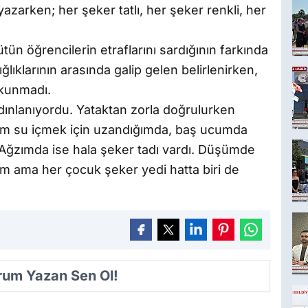
yazarken; her şeker tatlı, her şeker renkli, her
tün öğrencilerin etraflarını sardığının farkında
ğlıklarının arasında galip gelen belirlenirken,
okunmadı.
dınlanıyordu. Yataktan zorla doğrulurken
um su içmek için uzandığımda, baş ucumda
Ağzımda ise hala şeker tadı vardı. Düşümde
um ama her çocuk şeker yedi hatta biri de
orum Yazan Sen Ol!