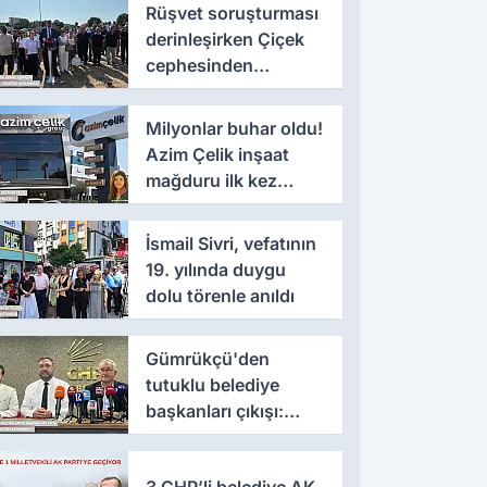
Rüşvet soruşturması
derinleşirken Çiçek
cephesinden
'montaj' savunması
Milyonlar buhar oldu!
Azim Çelik inşaat
mağduru ilk kez
konuştu
İsmail Sivri, vefatının
19. yılında duygu
dolu törenle anıldı
Gümrükçü'den
tutuklu belediye
başkanları çıkışı:
'Yıllarca iddianame
beklenmemeli'
3 CHP’li belediye AK