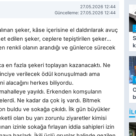
i
27.05.2026 12:44
i
Güncelleme: 27.05.2026 12:44
 alınan şeker, kâse içerisine el daldırılarak avuç
S
edilen şeker, ceplere tepiştirilen şeker...
k
en renkli olanın arandığı ve günlerce sürecek
ca en fazla şekeri toplayan kazanacaktı. Ne
rinciye verilecek ödül konuşulmadı ama
ni alacağını herkes biliyordu.
O
mahalleye yayıldı. Erkenden komşuların
b
elerdi. Ne kadar da çok iş vardı. Bitmek
T
on buldu ve sokağa çıkıldı. İlk gün büyükler
İL
eketli olan bu yarı zorunlu ziyaretler kimisi
ınan izinle sokağa fırlayan iddia sahipleri izin
maya başladı. İkili üçlü gruplar halinde gezilen