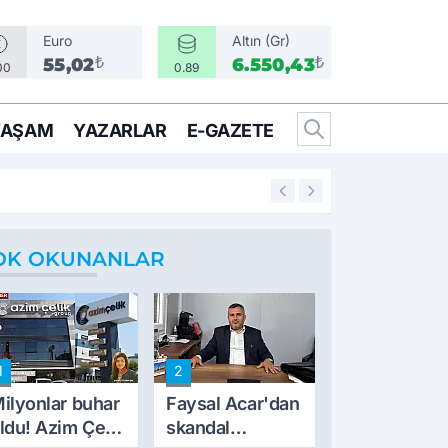
Euro
Altın (Gr)
₺
₺
55,02
6.550,43
00
0.89
YAŞAM
YAZARLAR
E-GAZETE
17:16
Emeklilerin bekled
OK OKUNANLAR
1
2
ilyonlar buhar
Faysal Acar'dan
ldu! Azim Çelik
skandal