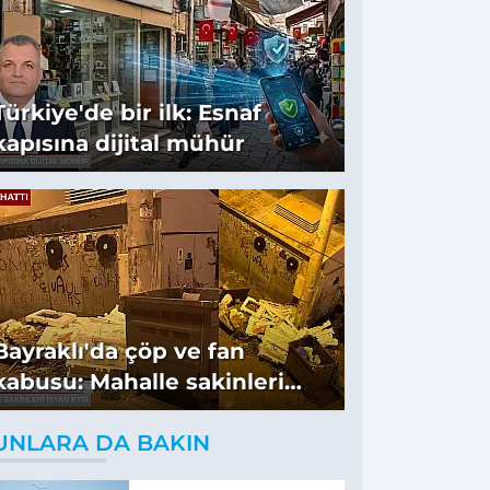
Türkiye'de bir ilk: Esnaf
kapısına dijital mühür
Bayraklı'da çöp ve fan
kabusu: Mahalle sakinleri
isyan etti
UNLARA DA BAKIN