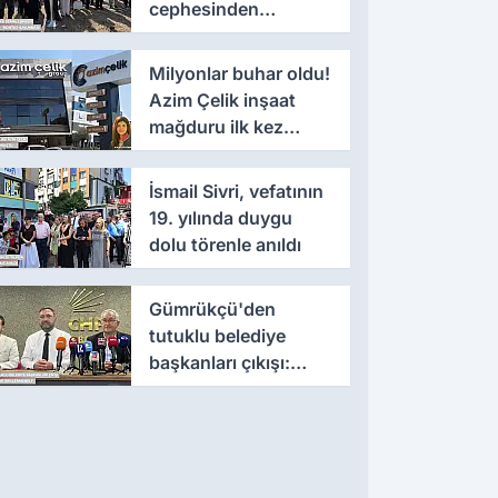
cephesinden
'montaj' savunması
Milyonlar buhar oldu!
Azim Çelik inşaat
mağduru ilk kez
konuştu
İsmail Sivri, vefatının
19. yılında duygu
dolu törenle anıldı
Gümrükçü'den
tutuklu belediye
başkanları çıkışı:
'Yıllarca iddianame
beklenmemeli'