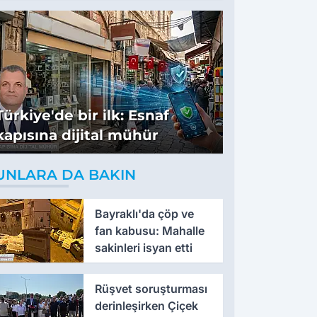
tavsiyeler
Türkiye'de bir ilk: Esnaf
kapısına dijital mühür
UNLARA DA BAKIN
Bayraklı'da çöp ve
fan kabusu: Mahalle
sakinleri isyan etti
Rüşvet soruşturması
derinleşirken Çiçek