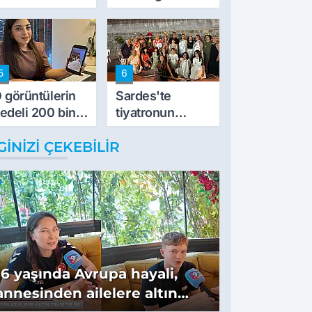
vurdu
5
6
 görüntülerin
Sardes'te
edeli 200 bin
tiyatronun
L
imece ruhu
GINIZI ÇEKEBILIR
binlerce yıllık
tarihle buluştu
16 yaşında Avrupa hayali,
annesinden ailelere altın