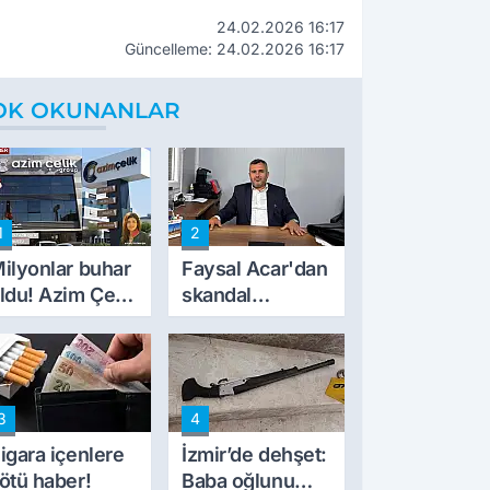
24.02.2026 16:17
Güncelleme: 24.02.2026 16:17
OK OKUNANLAR
1
2
ilyonlar buhar
Faysal Acar'dan
ldu! Azim Çelik
skandal
nşaat mağduru
açıklamalar:
lk kez konuştu
'Haluk Levent
peynircilerimizi
de kıskaca aldı,
3
4
müdahale ettik'
igara içenlere
İzmir’de dehşet:
ötü haber!
Baba oğlunu