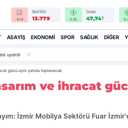
Bist100
Dolar
₺
13.779
47,74
-0.14
0.25
0.
T
ASAYIŞ
EKONOMI
SPOR
SAĞLIK
DIĞER
si uyardı
racat gücü aynı çatıda toplanacak
tasarım ve ihracat gü
yım: İzmir Mobilya Sektörü Fuar İzmir