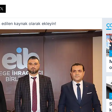
 edilen kaynak olarak ekleyin!
Ç
M
o
i
i
S
k