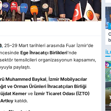
O
b
6
, 25–29 Mart tarihleri arasında Fuar İzmir’de
T
İL
 öncesinde
Ege İhracatçı Birlikleri
’nde
a sektör temsilcileri organizasyonun kapsamını,
yuyla paylaştı.
dürü Muhammed Baykal
,
İzmir Mobilyacılar
ıt ve Orman Ürünleri İhracatçıları Birliği
Müjdat Kemer
ve
İzmir Ticaret Odası (İZTO)
Artkıy
katıldı.