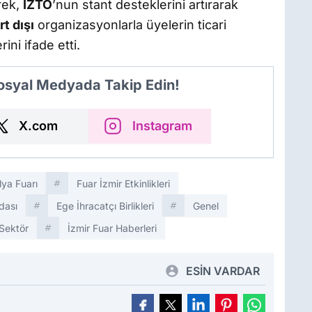
erek,
İZTO
’nun stant desteklerini artırarak
rt dışı
organizasyonlarla üyelerin ticari
ni ifade etti.
Sosyal Medyada Takip Edin!
X.com
Instagram
lya Fuarı
Fuar İzmir Etkinlikleri
dası
Ege İhracatçı Birlikleri
Genel
Sektör
İzmir Fuar Haberleri
ESİN VARDAR