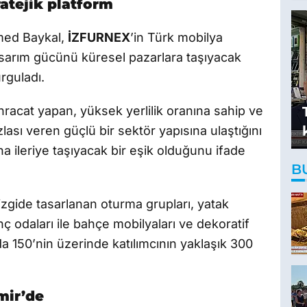
ratejik platform
med Baykal,
İZFURNEX
’in Türk mobilya
asarım gücünü küresel pazarlara taşıyacak
rguladı.
hracat yapan, yüksek yerlilik oranına sahip ve
fazlası veren güçlü bir sektör yapısına ulaştığını
ha ileriye taşıyacak bir eşik olduğunu ifade
B
zgide tasarlanan oturma grupları, yatak
nç odaları ile bahçe mobilyaları ve dekoratif
 150’nin üzerinde katılımcının yaklaşık 300
zmir’de