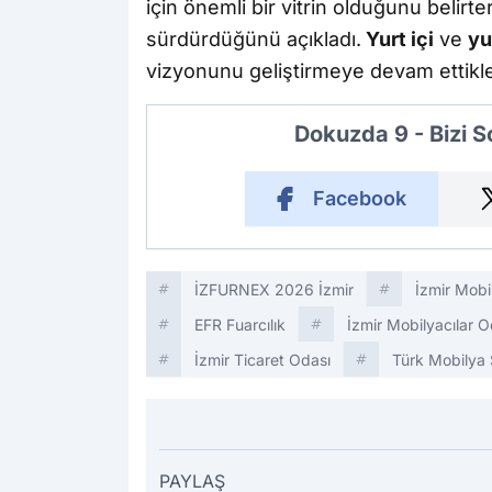
için önemli bir vitrin olduğunu belirt
sürdürdüğünü açıkladı.
Yurt içi
ve
yu
vizyonunu geliştirmeye devam ettikleri
Dokuzda 9 - Bizi 
Facebook
İZFURNEX 2026 İzmir
İzmir Mobi
EFR Fuarcılık
İzmir Mobilyacılar O
İzmir Ticaret Odası
Türk Mobilya 
PAYLAŞ