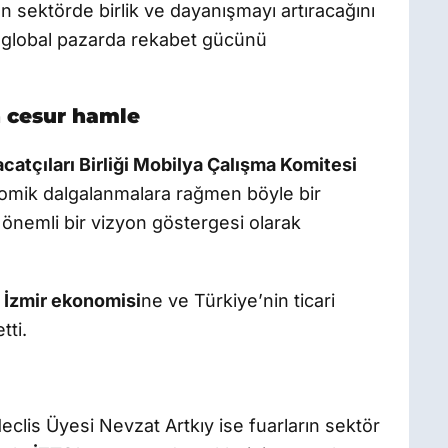
n sektörde birlik ve dayanışmayı artıracağını
ın global pazarda rekabet gücünü
 cesur hamle
catçıları Birliği Mobilya Çalışma Komitesi
omik dalgalanmalara rağmen böyle bir
önemli bir vizyon göstergesi olarak
İzmir ekonomisi
ne ve Türkiye’nin ticari
tti.
clis Üyesi Nevzat Artkıy ise fuarların sektör