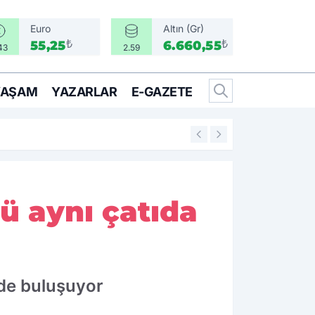
Euro
Altın (Gr)
₺
₺
55,25
6.660,55
43
2.59
YAŞAM
YAZARLAR
E-GAZETE
17:17
Türkiye, Suudi Ara
cü aynı çatıda
'de buluşuyor