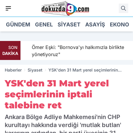
GÜNDEM
GENEL
SIYASET
ASAYIŞ
EKONOM
dı
Ömer Eşki: "Bornova'yı halkımızla birlikte
SON
DAKİKA
yönetiyoruz"
Haberler
Siyaset
YSK'den 31 Mart yerel seçimlerinin
iptali talebine ret
YSK'den 31 Mart yerel
seçimlerinin iptali
talebine ret
Ankara Bölge Adliye Mahkemesi'nin CHP
kurultayı hakkında verdiği 'mutlak butlan'