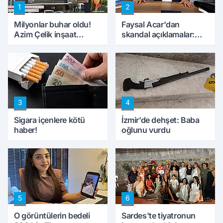
1
2
Milyonlar buhar oldu!
Faysal Acar'dan
Azim Çelik inşaat
skandal açıklamalar:
mağduru ilk kez
'Haluk Levent
konuştu
peynircilerimizi de
kıskaca aldı, müdahale
ettik'
3
4
Sigara içenlere kötü
İzmir’de dehşet: Baba
haber!
oğlunu vurdu
5
6
O görüntülerin bedeli
Sardes'te tiyatronun