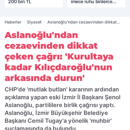
200 bin TL
imece ruhu binlerce
yıllık tarihle buluştu
Haberler
Siyaset
Aslanoğlu'ndan cezaevinden dikkat
çeken çağrı: 'Kurultaya kadar
Aslanoğlu'ndan
Kılıçdaroğlu'nun arkasında durun'
cezaevinden dikkat
çeken çağrı: 'Kurultaya
kadar Kılıçdaroğlu'nun
arkasında durun'
CHP'de 'mutlak butlan' kararının ardından
açıklama yapan eski İzmir İl Başkanı Şenol
Aslanoğlu, partililere birlik çağrısı yaptı.
Aslanoğlu, İzmir Büyükşehir Belediye
Başkanı Cemil Tugay'a yönelik 'muhbir'
suçlamasında da bulundu.