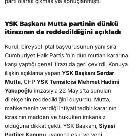
parti olarak çıkmasıyla sonuçlanmıştı.
YSK Başkanı Mutta partinin dünkü
itirazının da reddedildiğini açıkladı
Kurul, bireysel iptal başvurusunun yanı sıra
Cumhuriyet Halk Partisi'nin dün mutlan kararına
karşı yaptığı genel itirazı da geri çevirdi. Konuya
ilişkin açıklama yapan
YSK Başkanı Serdar
Mutta
, CHP
YSK Temsilcisi Mehmet Hadimi
Yakupoğlu
imzasıyla 22 Mayıs'ta sunulan
dilekçenin reddedildiğini duyurdu. Mutta,
mahkemenin verdiği ihtiyati tedbir kararının
icrasının madden ve hukuken imkansız
olduğuna dikkat çekti. YSK Başkanı,
Siyasi
Partiler Kanunu
uyarınca eski ve yeni