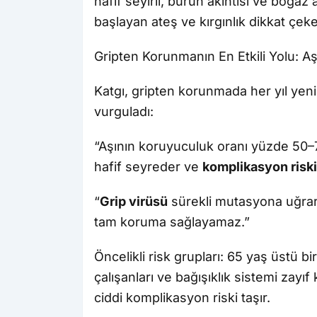
hafif seyirli, burun akıntısı ve boğaz a
başlayan ateş ve kırgınlık dikkat çeker
Gripten Korunmanın En Etkili Yolu: Aş
Katgı, gripten korunmada her yıl yen
vurguladı:
“Aşının koruyuculuk oranı yüzde 50–70
hafif seyreder ve
komplikasyon riski
“
Grip virüsü
sürekli mutasyona uğrar; 
tam koruma sağlayamaz.”
Öncelikli risk grupları: 65 yaş üstü bir
çalışanları ve bağışıklık sistemi zayıf
ciddi komplikasyon riski taşır.