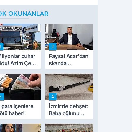
OK OKUNANLAR
1
2
ilyonlar buhar
Faysal Acar'dan
ldu! Azim Çelik
skandal
nşaat mağduru
açıklamalar:
lk kez konuştu
'Haluk Levent
peynircilerimizi
de kıskaca aldı,
3
4
müdahale ettik'
igara içenlere
İzmir’de dehşet:
ötü haber!
Baba oğlunu
vurdu