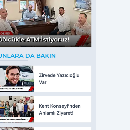
Gölcük’e ATM İstiyoruz!
UNLARA DA BAKIN
Zirvede Yazıcıoğlu
Var
Kent Konseyi’nden
Anlamlı Ziyaret!