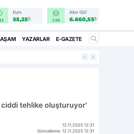
Euro
Altın (Gr)
₺
₺
55,25
6.660,55
43
2.59
YAŞAM
YAZARLAR
E-GAZETE
14:25
İzmir’in İlçeleri 
n ciddi tehlike oluşturuyor'
12.11.2025 12:31
Güncelleme: 12.11.2025 12:31