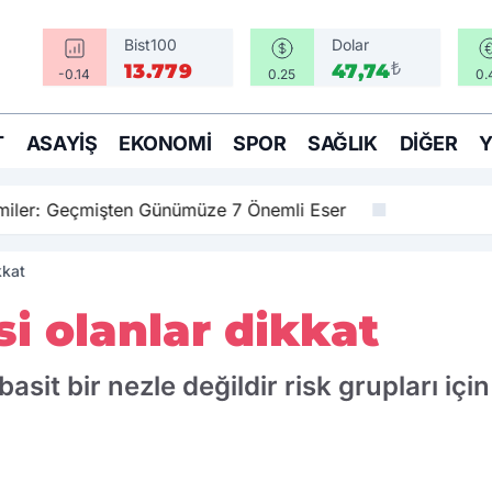
Bist100
Dolar
₺
13.779
47,74
-0.14
0.25
0.
T
ASAYIŞ
EKONOMI
SPOR
SAĞLIK
DIĞER
amiler: Geçmişten Günümüze 7 Önemli Eser
kkat
si olanlar dikkat
basit bir nezle değildir risk grupları içi