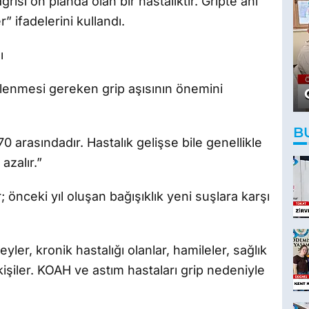
ğrısı ön planda olan bir hastalıktır. Gripte ani
” ifadelerini kullandı.
ı
ilenmesi gereken grip aşısının önemini
B
 arasındadır. Hastalık gelişse bile genellikle
azalır.”
önceki yıl oluşan bağışıklık yeni suşlara karşı
eyler, kronik hastalığı olanlar, hamileler, sağlık
 kişiler. KOAH ve astım hastaları grip nedeniyle