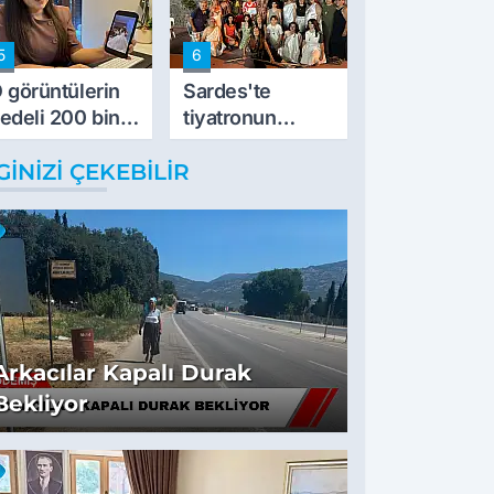
5
6
 görüntülerin
Sardes'te
edeli 200 bin
tiyatronun
L
imece ruhu
GINIZI ÇEKEBILIR
binlerce yıllık
tarihle buluştu
Arkacılar Kapalı Durak
Bekliyor