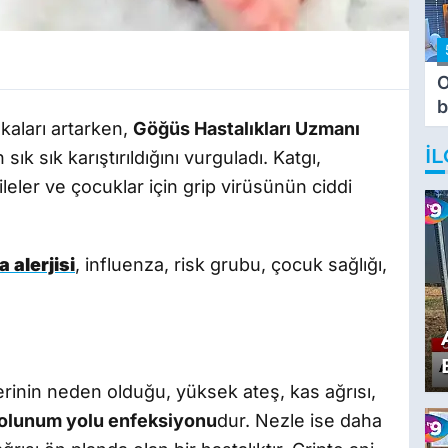
O
b
akaları artarken,
Göğüs Hastalıkları Uzmanı
T
İL
n sık sık karıştırıldığını vurguladı. Katgı,
mileler ve çocuklar için grip virüsünün ciddi
 alerjisi
, influenza, risk grubu, çocuk sağlığı,
lerinin neden olduğu, yüksek ateş, kas ağrısı,
olunum yolu enfeksiyonu
dur. Nezle ise daha