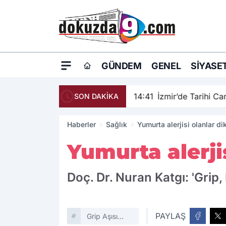
GÜNDEM
GENEL
SIYASE
14:41
İzmir’de Tarihi C
SON DAKİKA
Haberler
Sağlık
Yumurta alerjisi olanlar di
Yumurta alerji
Doç. Dr. Nuran Katgı: 'Grip, 
PAYLAŞ
Grip Aşısı