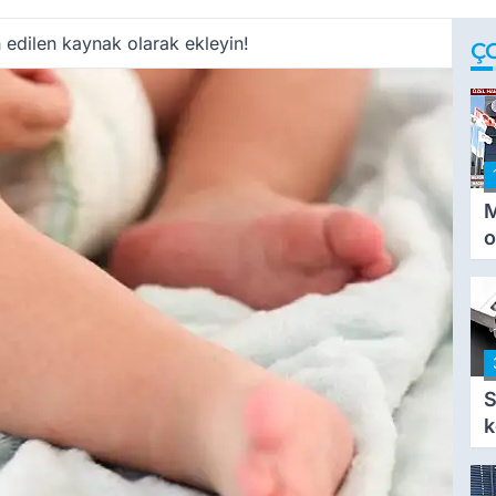
 edilen kaynak olarak ekleyin!
Ç
M
o
i
i
S
k