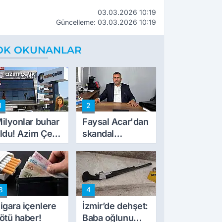
03.03.2026 10:19
Güncelleme: 03.03.2026 10:19
OK OKUNANLAR
1
2
ilyonlar buhar
Faysal Acar'dan
ldu! Azim Çelik
skandal
nşaat mağduru
açıklamalar:
lk kez konuştu
'Haluk Levent
peynircilerimizi
de kıskaca aldı,
3
4
müdahale ettik'
igara içenlere
İzmir’de dehşet:
ötü haber!
Baba oğlunu