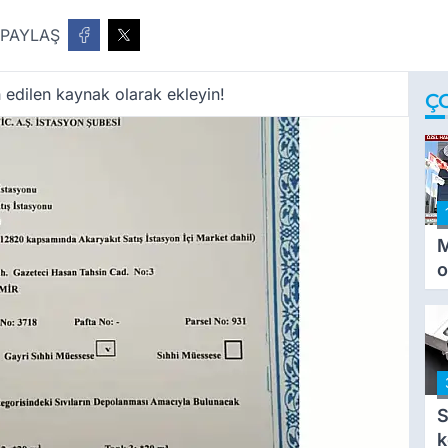
PAYLAŞ
 edilen kaynak olarak ekleyin!
Ç
M
o
i
i
S
k