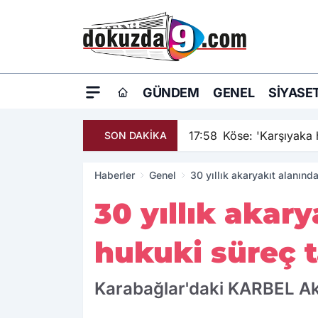
GÜNDEM
GENEL
SIYASE
17:58
Köse: 'Karşıyaka h
SON DAKİKA
Haberler
Genel
30 yıllık akaryakıt alanınd
30 yıllık akary
hukuki süreç t
Karabağlar'daki KARBEL Akar