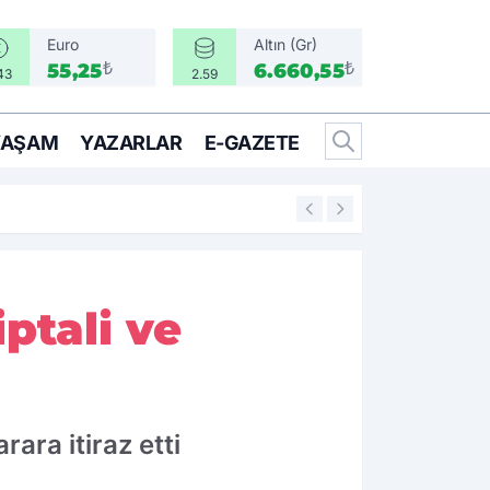
Euro
Altın (Gr)
₺
₺
55,25
6.660,55
43
2.59
YAŞAM
YAZARLAR
E-GAZETE
17:40
Ebrar Karakurt ş
iptali ve
ara itiraz etti