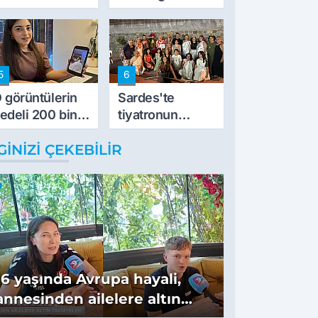
vurdu
5
6
 görüntülerin
Sardes'te
edeli 200 bin
tiyatronun
L
imece ruhu
GINIZI ÇEKEBILIR
binlerce yıllık
tarihle buluştu
16 yaşında Avrupa hayali,
annesinden ailelere altın