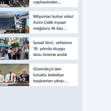
cephesinden
'montaj' savunması
Milyonlar buhar oldu!
Azim Çelik inşaat
mağduru ilk kez
konuştu
İsmail Sivri, vefatının
19. yılında duygu
dolu törenle anıldı
Gümrükçü'den
tutuklu belediye
başkanları çıkışı:
'Yıllarca iddianame
beklenmemeli'