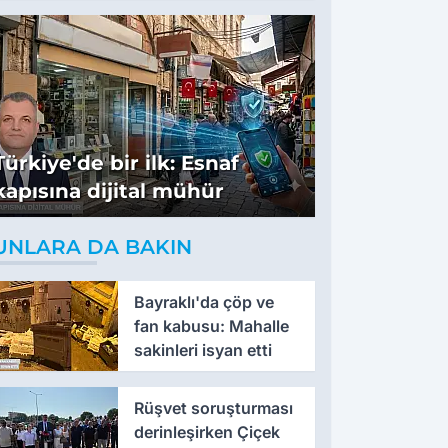
tavsiyeler
Türkiye'de bir ilk: Esnaf
kapısına dijital mühür
UNLARA DA BAKIN
Bayraklı'da çöp ve
fan kabusu: Mahalle
sakinleri isyan etti
Rüşvet soruşturması
derinleşirken Çiçek