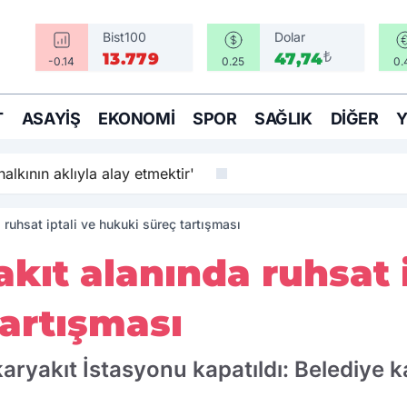
Bist100
Dolar
₺
13.779
47,74
-0.14
0.25
0.
T
ASAYIŞ
EKONOMI
SPOR
SAĞLIK
DIĞER
alkının aklıyla alay etmektir'
a ruhsat iptali ve hukuki süreç tartışması
akıt alanında ruhsat 
artışması
yakıt İstasyonu kapatıldı: Belediye kar