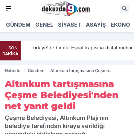
GÜNDEM
GENEL
SIYASET
ASAYIŞ
EKONOM
Türkiye'de bir ilk: Esnaf kapısına dijital mühür
SON
DAKİKA
Haberler
Gündem
Altınkum tartışmasına Çeşme
Belediyesi'nden net yanıt geldi
Altınkum tartışmasına
Çeşme Belediyesi'nden
net yanıt geldi
Çeşme Belediyesi, Altınkum Plajı'nın
belediye tarafından kiraya verildiği