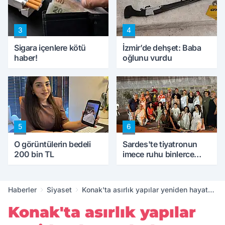
ettik'
3
4
Sigara içenlere kötü
İzmir’de dehşet: Baba
haber!
oğlunu vurdu
5
6
O görüntülerin bedeli
Sardes'te tiyatronun
200 bin TL
imece ruhu binlerce
yıllık tarihle buluştu
Haberler
Siyaset
Konak'ta asırlık yapılar yeniden hayat
buluyor
Konak'ta asırlık yapılar