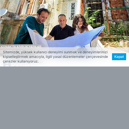
Sitemizde, yüksek kullanıcı deneyimi sunmak ve deneyimlerinizi
kişiselleştirmek amacıyla, ilgili yasal düzenlemeler çerçevesinde
Kapat
Haber Merkezi
çerezler kullanıyoruz.
Editöryal
Haberin Özeti
Konak Belediyesi, Tuzcu Mahallesi’ndeki iki
•
tescilli binayı restore ederek kentin
kullanımına kazandırmaya hazırlanıyor. Kurul
onayı alan projeyle tarihi yapılar, kamusal