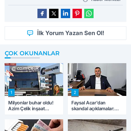
İlk Yorum Yazan Sen Ol!
ÇOK OKUNANLAR
1
2
Milyonlar buhar oldu!
Faysal Acar'dan
Azim Çelik inşaat
skandal açıklamalar:
mağduru ilk kez
'Haluk Levent
konuştu
peynircilerimizi de
kıskaca aldı, müdahale