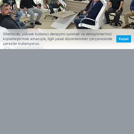
Sitemizde, yüksek kullanıcı deneyimi sunmak ve deneyimlerinizi
kişiselleştirmek amacıyla, ilgili yasal düzenlemeler çerçevesinde
Kapat
çerezler kullanıyoruz.
Hamiyet Kaya
Editör
Milliyetçi Hareket Partisi Ödemiş İlçe Başkanı
Ceyhun Kınlı, Ak Parti Ödemiş İlçe Başkanı Murat
Öncel ve AK Parti Beydağ İlçe Başkanı Zafer
Yüksel, Cumhur İttifakı adına, 14 Mart Tıp
Bayramı sebebiyle parti temsilcileriyle birlikte
önce Ödemiş İlçe Sağlık Müdürü Dr. Ahmet
Kipici'yi ardından Ödemiş Devlet Hastanesi
Başhekimi Dr. Oktay Okuş’u makamlarında