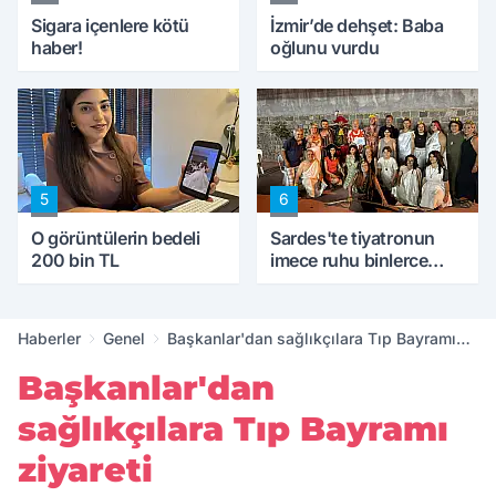
Sigara içenlere kötü
İzmir’de dehşet: Baba
haber!
oğlunu vurdu
5
6
O görüntülerin bedeli
Sardes'te tiyatronun
200 bin TL
imece ruhu binlerce
yıllık tarihle buluştu
Haberler
Genel
Başkanlar'dan sağlıkçılara Tıp Bayramı
ziyareti
Başkanlar'dan
sağlıkçılara Tıp Bayramı
ziyareti