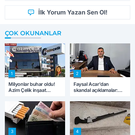
İlk Yorum Yazan Sen Ol!
ÇOK OKUNANLAR
1
2
Milyonlar buhar oldu!
Faysal Acar'dan
Azim Çelik inşaat
skandal açıklamalar:
mağduru ilk kez
'Haluk Levent
konuştu
peynircilerimizi de
kıskaca aldı, müdahale
ettik'
3
4