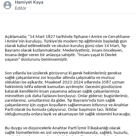
Hamiyet Kaya
Editör
Açıklamada; “14 Mart 1827 tarihinde Tıphane-i Amire ve Cerrahhane-
i Amire’nin kuruluşu, Türkiye'de modern tıp eğitiminin başladığı gün
olarak kabul edilmektedir ve okulun kuruluş günü olan 14 Mart, Tıp
Bayramı olarak kutlanmaktadır. Medeniyetimiz, insanı önceleyen,
insana değer veren bir anlayışa sahiptir. “İnsanı yaşat ki Devlet
yaşasın” düsturunu benimsemiştir.
Son yıllarda ise üzülerek görüyoruz ki gerek hekimlerimiz gerekse
sağlık çalışanlarımız zor koşullar altında çalışmakta ve mutsuz
oldukları ise aşikardır. Maalesef 2023-2024 yıllarında 3587 uzman
hekimimiz istifa ederek kamudan ayrılmıştır. Gecesini gündüzüne
katarak kendilerini insan yaşamına adayan sağlık çalışanlarımıza
minnetten çok daha fazlasını borçluyuz. Onlar giderse; bugünlerimiz,
yarınlarımız, umutlarımız da gider. Tıp Bayramı'nda tüm sağlık
çalışanlarımız için uygun koşulların sağlanmasını istiyoruz ve Anahtar
Parti olarak bu konuda çalışıyoruz. Onlar başımızın tacı. İktidar
olduğumuzda onlara layık ve aksamayan bir sağlık sistemini kuracağız.
Bu duygu ve düşüncelerle Anahtar Parti İzmir İl Başkanlığı olarak
sağlık hizmetlerinin en üst seviyeye ulaştırılmasında, sağlıklı, huzurlu,