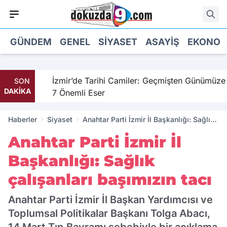
GÜNDEM
GENEL
SIYASET
ASAYIŞ
EKONOM
hil
İzmir’de Tarihi Camiler: Geçmişten Günümüze
SON
DAKİKA
7 Önemli Eser
Haberler
Siyaset
Anahtar Parti İzmir İl Başkanlığı: Sağlık
çalışanları başımızın tacı
Anahtar Parti İzmir İl
Başkanlığı: Sağlık
çalışanları başımızın tacı
Anahtar Parti İzmir İl Başkan Yardımcısı ve
Toplumsal Politikalar Başkanı Tolga Abacı,