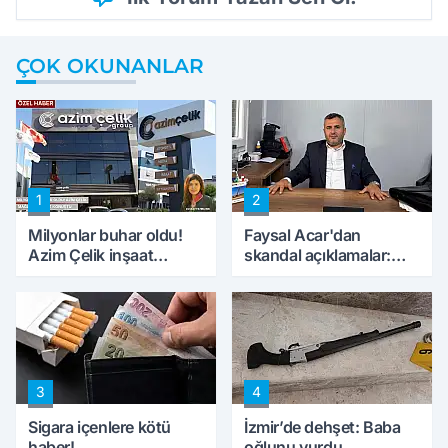
ÇOK OKUNANLAR
1
2
Milyonlar buhar oldu!
Faysal Acar'dan
Azim Çelik inşaat
skandal açıklamalar:
mağduru ilk kez
'Haluk Levent
konuştu
peynircilerimizi de
kıskaca aldı, müdahale
ettik'
3
4
Sigara içenlere kötü
İzmir’de dehşet: Baba
haber!
oğlunu vurdu