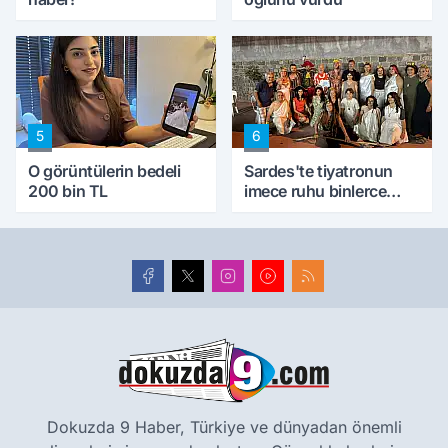
5
6
O görüntülerin bedeli
Sardes'te tiyatronun
200 bin TL
imece ruhu binlerce
yıllık tarihle buluştu
Dokuzda 9 Haber, Türkiye ve dünyadan önemli