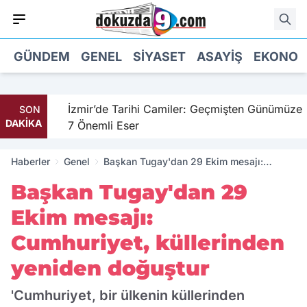
GÜNDEM
GENEL
SIYASET
ASAYIŞ
EKONOM
il
İzmir’de Tarihi Camiler: Geçmişten Günümüze
SON
DAKİKA
7 Önemli Eser
Haberler
Genel
Başkan Tugay'dan 29 Ekim mesajı:
Cumhuriyet, küllerinden yeniden doğuştur
Başkan Tugay'dan 29
Ekim mesajı:
Cumhuriyet, küllerinden
yeniden doğuştur
'Cumhuriyet, bir ülkenin küllerinden