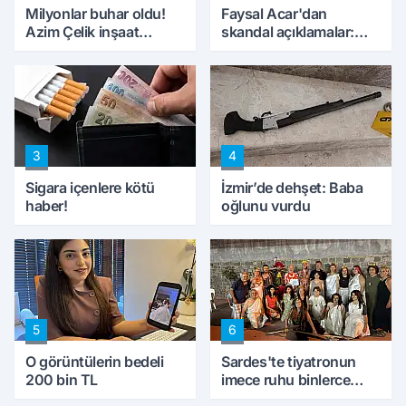
Milyonlar buhar oldu!
Faysal Acar'dan
Azim Çelik inşaat
skandal açıklamalar:
mağduru ilk kez
'Haluk Levent
konuştu
peynircilerimizi de
kıskaca aldı, müdahale
ettik'
3
4
Sigara içenlere kötü
İzmir’de dehşet: Baba
haber!
oğlunu vurdu
5
6
O görüntülerin bedeli
Sardes'te tiyatronun
200 bin TL
imece ruhu binlerce
yıllık tarihle buluştu