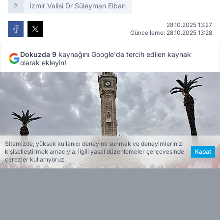
İzmir Valisi Dr Süleyman Elban
28.10.2025 13:27
Güncelleme: 28.10.2025 13:28
Dokuzda 9
kaynağını Google'da tercih edilen kaynak
olarak ekleyin!
Sitemizde, yüksek kullanıcı deneyimi sunmak ve deneyimlerinizi
kişiselleştirmek amacıyla, ilgili yasal düzenlemeler çerçevesinde
Kapat
çerezler kullanıyoruz.
ESİN VARDAR
EDİTÖR