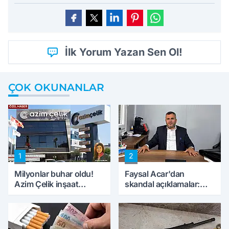
İlk Yorum Yazan Sen Ol!
ÇOK OKUNANLAR
1
2
Milyonlar buhar oldu!
Faysal Acar'dan
Azim Çelik inşaat
skandal açıklamalar:
mağduru ilk kez
'Haluk Levent
konuştu
peynircilerimizi de
kıskaca aldı, müdahale
ettik'