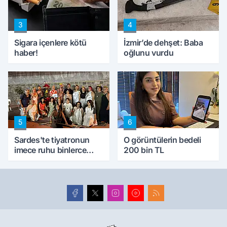
3
4
Sigara içenlere kötü
İzmir’de dehşet: Baba
haber!
oğlunu vurdu
5
6
Sardes'te tiyatronun
O görüntülerin bedeli
imece ruhu binlerce
200 bin TL
yıllık tarihle buluştu