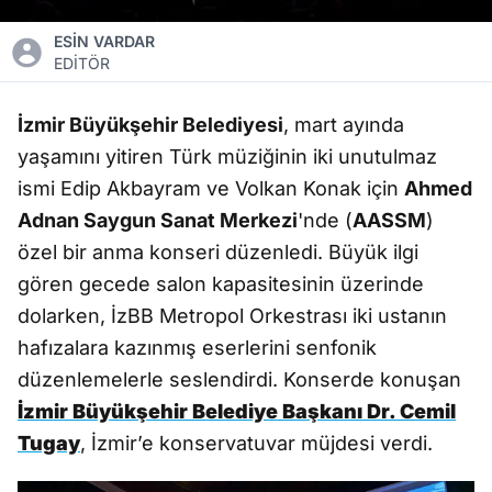
ESİN VARDAR
EDİTÖR
İzmir Büyükşehir Belediyesi
, mart ayında
yaşamını yitiren Türk müziğinin iki unutulmaz
ismi Edip Akbayram ve Volkan Konak için
Ahmed
Adnan Saygun Sanat Merkezi
'nde (
AASSM
)
özel bir anma konseri düzenledi. Büyük ilgi
gören gecede salon kapasitesinin üzerinde
dolarken, İzBB Metropol Orkestrası iki ustanın
hafızalara kazınmış eserlerini senfonik
düzenlemelerle seslendirdi. Konserde konuşan
İzmir Büyükşehir Belediye Başkanı Dr. Cemil
Tugay
, İzmir’e konservatuvar müjdesi verdi.