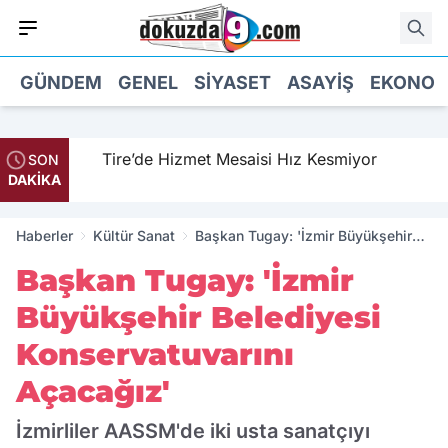
GÜNDEM
GENEL
SIYASET
ASAYIŞ
EKONOM
Tire’de Hizmet Mesaisi Hız Kesmiyor
SON
DAKİKA
Haberler
Kültür Sanat
Başkan Tugay: 'İzmir Büyükşehir
Belediyesi Konservatuvarını
Başkan Tugay: 'İzmir
Açacağız'
Büyükşehir Belediyesi
Konservatuvarını
Açacağız'
İzmirliler AASSM'de iki usta sanatçıyı