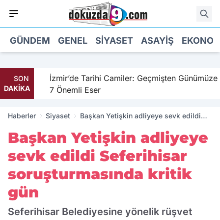
GÜNDEM
GENEL
SIYASET
ASAYIŞ
EKONOM
hil
İzmir’de Tarihi Camiler: Geçmişten Günümüze
SON
DAKİKA
7 Önemli Eser
Haberler
Siyaset
Başkan Yetişkin adliyeye sevk edildi
Seferihisar soruşturmasında kritik gün
Başkan Yetişkin adliyeye
sevk edildi Seferihisar
soruşturmasında kritik
gün
Seferihisar Belediyesine yönelik rüşvet