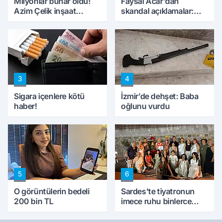
Milyonlar buhar oldu!
Faysal Acar'dan
Azim Çelik inşaat
skandal açıklamalar:
mağduru ilk kez
'Haluk Levent
konuştu
peynircilerimizi de
kıskaca aldı, müdahale
ettik'
3
4
Sigara içenlere kötü
İzmir’de dehşet: Baba
haber!
oğlunu vurdu
5
6
O görüntülerin bedeli
Sardes'te tiyatronun
200 bin TL
imece ruhu binlerce
yıllık tarihle buluştu