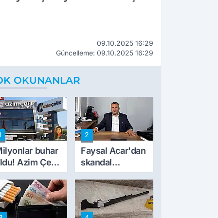
09.10.2025 16:29
Güncelleme: 09.10.2025 16:29
OK OKUNANLAR
1
2
ilyonlar buhar
Faysal Acar'dan
ldu! Azim Çelik
skandal
nşaat mağduru
açıklamalar:
lk kez konuştu
'Haluk Levent
peynircilerimizi
de kıskaca aldı,
3
4