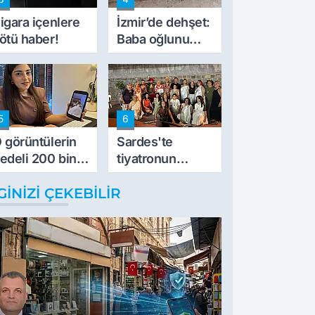
müdahale ettik'
igara içenlere
İzmir’de dehşet:
ötü haber!
Baba oğlunu
vurdu
5
6
 görüntülerin
Sardes'te
edeli 200 bin
tiyatronun
L
imece ruhu
GINIZI ÇEKEBILIR
binlerce yıllık
tarihle buluştu