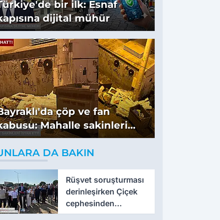
Türkiye'de bir ilk: Esnaf
kapısına dijital mühür
Bayraklı'da çöp ve fan
kabusu: Mahalle sakinleri
isyan etti
UNLARA DA BAKIN
Rüşvet soruşturması
derinleşirken Çiçek
cephesinden
'montaj' savunması