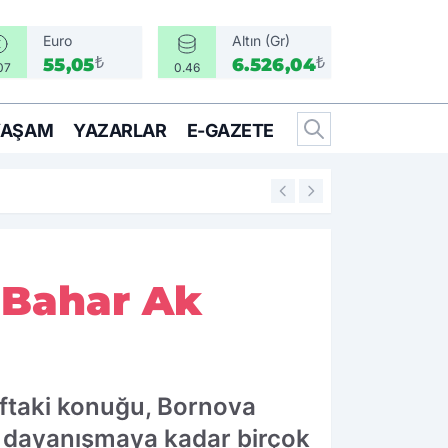
Euro
Altın (Gr)
₺
₺
55,05
6.526,04
07
0.46
YAŞAM
YAZARLAR
E-GAZETE
15:07
Deniz Yücel suç 
 Bahar Ak
ftaki konuğu, Bornova
l dayanışmaya kadar birçok