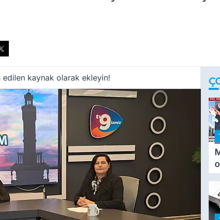
 edilen kaynak olarak ekleyin!
Ç
M
o
i
i