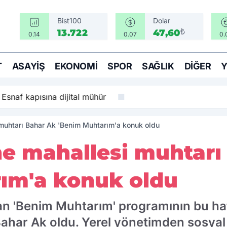
Bist100
Dolar
₺
13.722
47,60
0.14
0.07
0.
T
ASAYIŞ
EKONOMI
SPOR
SAĞLIK
DIĞER
: Esnaf kapısına dijital mühür
muhtarı Bahar Ak 'Benim Muhtarım'a konuk oldu
e mahallesi muhtarı
ım'a konuk oldu
an 'Benim Muhtarım' programının bu ha
Bahar Ak oldu. Yerel yönetimden sosya