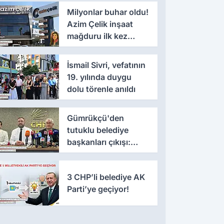
Milyonlar buhar oldu!
Azim Çelik inşaat
mağduru ilk kez
konuştu
İsmail Sivri, vefatının
19. yılında duygu
dolu törenle anıldı
Gümrükçü'den
tutuklu belediye
başkanları çıkışı:
'Yıllarca iddianame
beklenmemeli'
3 CHP’li belediye AK
Parti’ye geçiyor!