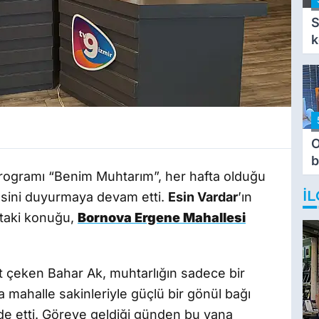
S
k
O
b
 programı “Benim Muhtarım”, her hafta olduğu
T
İL
sesini duyurmaya devam etti.
Esin Vardar
’ın
ftaki konuğu,
Bornova Ergene Mahallesi
at çeken Bahar Ak, muhtarlığın sadece bir
 mahalle sakinleriyle güçlü bir gönül bağı
ade etti. Göreve geldiği günden bu yana