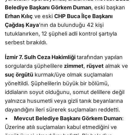
Belediye Başkanı Görkem Duman
, eski başkan
Erhan Kılıç
ve eski
CHP Buca İlçe Başkanı
Çağdaş Kaya
'nın da bulunduğu 42 kişi
tutuklanırken, 12 şüpheli adli kontrol şartıyla
serbest bırakıldı.
İzmir 7. Sulh Ceza Hakimliği
tarafından yapılan
sorgularda şüphelilere
zimmet
,
rüşvet
almak ve
suç örgütü
kurmak/üye olmak suçlamaları
yöneltildi. Şüphelilerin büyük bir bölümü,
iddiaların soyut olduğunu, somut delillere değil
yalnızca husumetli veya gizli tanık beyanlarına
dayandığını ileri sürerek suçlamaları reddetti.
•
Mevcut Belediye Başkanı Görkem Duman
:
Üzerine atılı suçlamaları kabul etmediğini ve