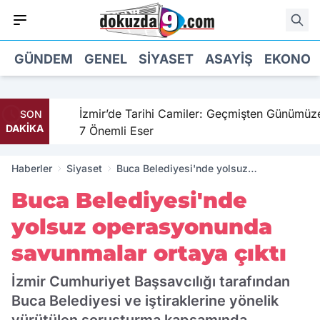
GÜNDEM
GENEL
SIYASET
ASAYIŞ
EKONOM
ahil
İzmir’de Tarihi Camiler: Geçmişten Günümüze
SON
DAKİKA
7 Önemli Eser
Haberler
Siyaset
Buca Belediyesi'nde yolsuz
operasyonunda savunmalar ortaya çıktı
Buca Belediyesi'nde
yolsuz operasyonunda
savunmalar ortaya çıktı
İzmir Cumhuriyet Başsavcılığı tarafından
Buca Belediyesi ve iştiraklerine yönelik