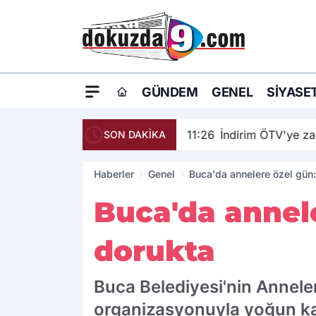
GÜNDEM
GENEL
SIYASE
11:26
İndirim ÖTV'ye z
SON DAKİKA
Haberler
Genel
Buca'da annelere özel gün:
Buca'da annele
dorukta
Buca Belediyesi'nin Anneler
organizasyonuyla yoğun katı