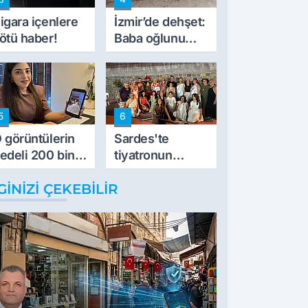
müdahale ettik'
igara içenlere
İzmir’de dehşet:
ötü haber!
Baba oğlunu
vurdu
5
6
 görüntülerin
Sardes'te
edeli 200 bin
tiyatronun
L
imece ruhu
GINIZI ÇEKEBILIR
binlerce yıllık
tarihle buluştu