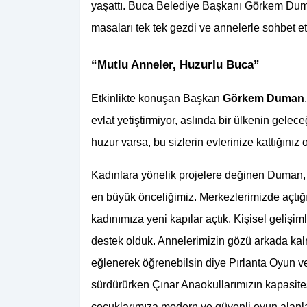
yaşattı. Buca Belediye Başkanı Görkem Duman
masaları tek tek gezdi ve annelerle sohbet ett
“Mutlu Anneler, Huzurlu Buca”
Etkinlikte konuşan Başkan
 Görkem Duman
evlat yetiştirmiyor, aslında bir ülkenin gelec
huzur varsa, bu sizlerin evlerinize kattığınız
Kadınlara yönelik projelere değinen Duman, 
en büyük önceliğimiz. Merkezlerimizde açtığı
kadınımıza yeni kapılar açtık. Kişisel gelişim
destek olduk. Annelerimizin gözü arkada kalm
eğlenerek öğrenebilsin diye Pırlanta Oyun ve 
sürdürürken Çınar Anaokullarımızın kapasitesi
çocuklarımıza modern ve güvenli oyun alanlar