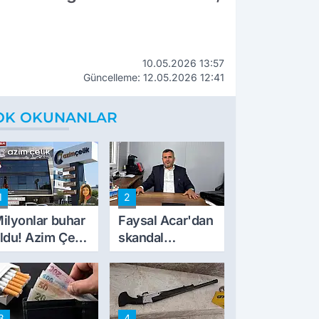
10.05.2026 13:57
Güncelleme: 12.05.2026 12:41
OK OKUNANLAR
1
2
ilyonlar buhar
Faysal Acar'dan
ldu! Azim Çelik
skandal
nşaat mağduru
açıklamalar:
lk kez konuştu
'Haluk Levent
peynircilerimizi
de kıskaca aldı,
3
4