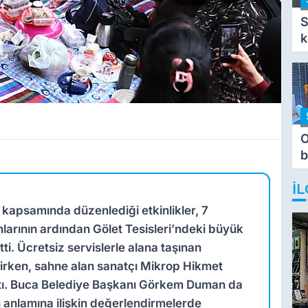
S
k
O
b
T
İL
kapsamında düzenlediği etkinlikler, 7
arının ardından Gölet Tesisleri’ndeki büyük
i. Ücretsiz servislerle alana taşınan
irirken, sahne alan sanatçı Mikrop Hikmet
ttı. Buca Belediye Başkanı Görkem Duman da
 anlamına ilişkin değerlendirmelerde