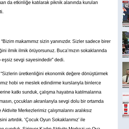
 da etkinliğe katılarak piknik alanında kurulan 
i.
, “Bizim makamımız sizin yanınızdır. Sizler sadece birer 
eğini ilmik ilmik örüyorsunuz. Buca’mızın sokaklarında 
 o eşsiz sevgi sayesindedir” dedi.
“Sizlerin üretkenliğini ekonomik değere dönüştürmek 
mız hobi ve meslek edindirme kurslarıyla binlerce 
lerine katkı sunduk, çalışma hayatına katılmalarına 
asın, çocukları akranlarıyla sevgi dolu bir ortamda 
Aktivite Merkezlerimiz çalışmalarını aralıksız 
ni artırdık. ‘Çocuk Oyun Sokaklarımız’ ile 
ı sunduk. Şirinyer Kadın Aktivite Merkezi ve Ova 