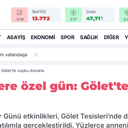
Bist100
Dolar
₺
13.772
47,71
-0.19
0.17
0.
T
ASAYIŞ
EKONOMI
SPOR
SAĞLIK
DIĞER
am vatandaşa
 Gölet'te coşku dorukta
re özel gün: Gölet't
 Günü etkinlikleri, Gölet Tesisleri'nde
lımla gerçekleştirildi. Yüzlerce annenin