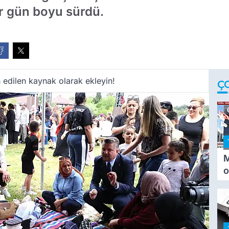
ler gün boyu sürdü.
 edilen kaynak olarak ekleyin!
Ç
M
o
i
i