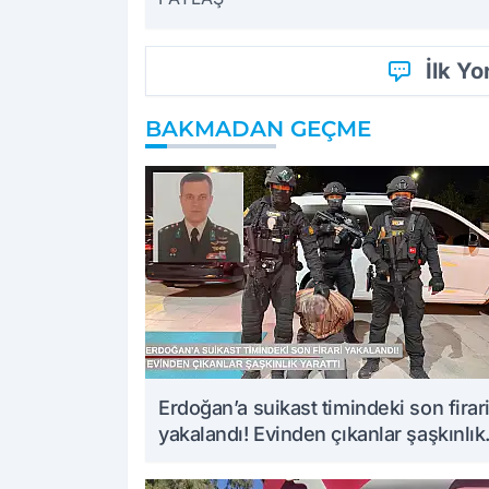
İlk Y
BAKMADAN GEÇME
Erdoğan’a suikast timindeki son firar
yakalandı! Evinden çıkanlar şaşkınlık
yarattı