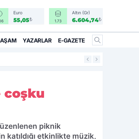
Euro
Altın (Gr)
₺
₺
55,05
6.604,74
06
1.73
YAŞAM
YAZARLAR
E-GAZETE
11:18
Urla’da yeni dönem
e coşku
 düzenlenen piknik
 katıldığı etkinlikte müzik,