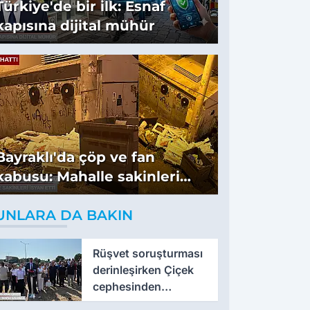
Türkiye'de bir ilk: Esnaf
kapısına dijital mühür
Bayraklı'da çöp ve fan
kabusu: Mahalle sakinleri
isyan etti
UNLARA DA BAKIN
Rüşvet soruşturması
derinleşirken Çiçek
cephesinden
'montaj' savunması