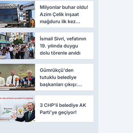
Milyonlar buhar oldu!
Azim Çelik inşaat
mağduru ilk kez
konuştu
İsmail Sivri, vefatının
19. yılında duygu
dolu törenle anıldı
Gümrükçü'den
tutuklu belediye
başkanları çıkışı:
'Yıllarca iddianame
beklenmemeli'
3 CHP’li belediye AK
Parti’ye geçiyor!