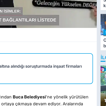
k
O
b
T
İL
ına alındığı soruşturmada inşaat firmaları
fından
Buca Belediyesi
’ne yönelik yürütülen
ortaya çıkmaya devam ediyor. Aralarında