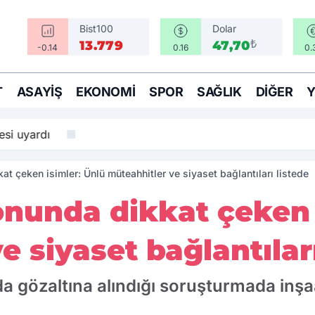
Bist100
Dolar
₺
13.779
47,70
-0.14
0.16
0.
T
ASAYIŞ
EKONOMI
SPOR
SAĞLIK
DIĞER
si uyardı
t çeken isimler: Ünlü müteahhitler ve siyaset bağlantıları listede
nunda dikkat çeken i
e siyaset bağlantıları
gözaltına alındığı soruşturmada inşaat