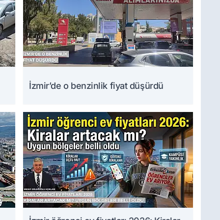
İzmir’de o benzinlik fiyat düşürdü