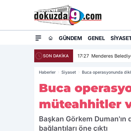
GÜNDEM
GENEL
SIYASE
17:27
Menderes Belediye
SON DAKİKA
Haberler
Siyaset
Buca operasyonunda dikka
Buca operasyo
müteahhitler v
Başkan Görkem Duman'ın da 
bağlantıları öne çıktı