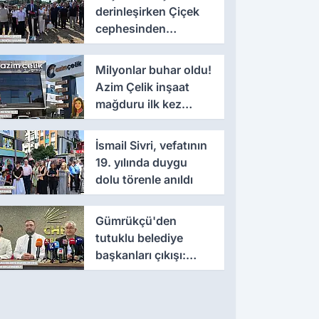
derinleşirken Çiçek
cephesinden
'montaj' savunması
Milyonlar buhar oldu!
Azim Çelik inşaat
mağduru ilk kez
konuştu
İsmail Sivri, vefatının
19. yılında duygu
dolu törenle anıldı
Gümrükçü'den
tutuklu belediye
başkanları çıkışı:
'Yıllarca iddianame
beklenmemeli'