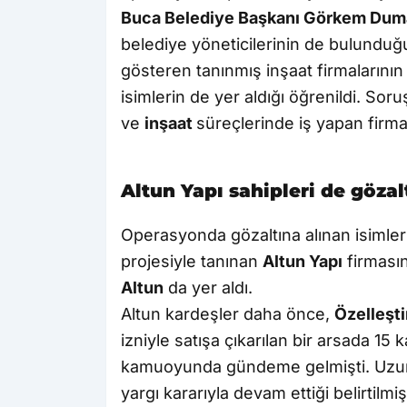
Buca Belediye Başkanı Görkem Du
belediye yöneticilerinin de bulunduğu 6
gösteren tanınmış inşaat firmalarının s
isimlerin de yer aldığı öğrenildi. So
ve
inşaat
süreçlerinde iş yapan firma 
Altun Yapı sahipleri de gözal
Operasyonda gözaltına alınan isimler
projesiyle tanınan
Altun Yapı
firmasın
Altun
da yer aldı.
Altun kardeşler daha önce,
Özelleşti
izniyle satışa çıkarılan bir arsada 15 
kamuoyunda gündeme gelmişti. Uzun s
yargı kararıyla devam ettiği belirtilmişt