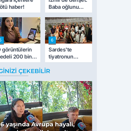
ötü haber!
Baba oğlunu
vurdu
5
6
 görüntülerin
Sardes'te
edeli 200 bin
tiyatronun
L
imece ruhu
GINIZI ÇEKEBILIR
binlerce yıllık
tarihle buluştu
16 yaşında Avrupa hayali,