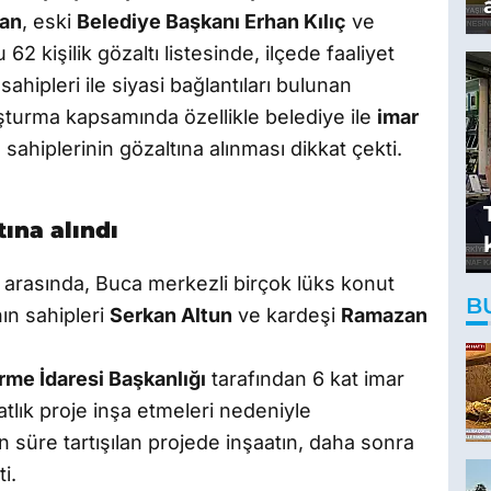
man
, eski
Belediye Başkanı Erhan Kılıç
ve
2 kişilik gözaltı listesinde, ilçede faaliyet
ahipleri ile siyasi bağlantıları bulunan
ruşturma kapsamında özellikle belediye ile
imar
sahiplerinin gözaltına alınması dikkat çekti.
tına alındı
 arasında, Buca merkezli birçok lüks konut
B
ın sahipleri
Serkan Altun
ve kardeşi
Ramazan
rme İdaresi Başkanlığı
tarafından 6 kat imar
katlık proje inşa etmeleri nedeniyle
üre tartışılan projede inşaatın, daha sonra
i.