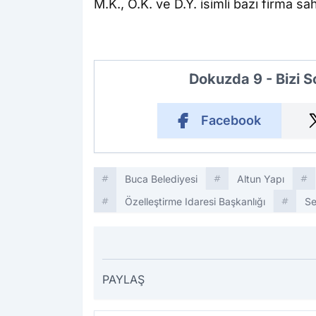
M.K., Ö.K. ve D.Y. isimli bazı firma sa
Dokuzda 9 - Bizi 
Facebook
Buca Belediyesi
Altun Yapı
Özelleştirme Idaresi Başkanlığı
Se
PAYLAŞ