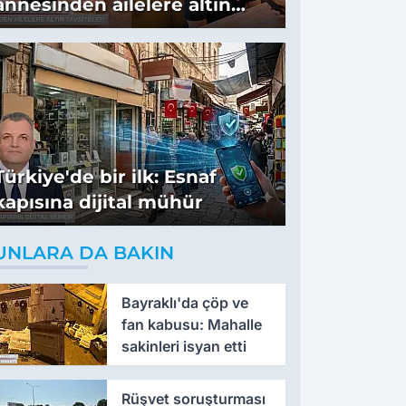
annesinden ailelere altın
tavsiyeler
Türkiye'de bir ilk: Esnaf
kapısına dijital mühür
UNLARA DA BAKIN
Bayraklı'da çöp ve
fan kabusu: Mahalle
sakinleri isyan etti
Rüşvet soruşturması