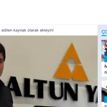
 edilen kaynak olarak ekleyin!
Ç
M
o
i
i
S