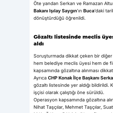
Öte yandan Serkan ve Ramazan Altun 
Bakanı Işılay Saygın
’ın
Buca
’daki tar
dönüştürdüğü öğrenildi.
Gözaltı listesinde meclis üyes
aldı
Soruşturmada dikkat çeken bir diğer
hem belediye meclis üyesi hem de fir
kapsamında gözaltına alınması dikkat 
Ayrıca
CHP Konak İlçe Başkanı Serk
gözaltı listesinde yer aldığı bildirild
işçisi olarak çalıştığı öne sürüldü.
Operasyon kapsamında gözaltına alına
Nihat Taşçılar, Mehmet Taşçılar, Sua