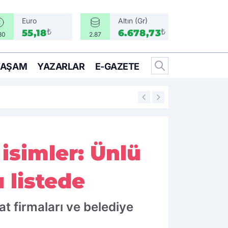
Euro
Altın (Gr)
₺
₺
55,18
6.678,73
30
2.87
YAŞAM
YAZARLAR
E-GAZETE
17:17
Türkiye, Suudi Ara
simler: Ünlü
 listede
 firmaları ve belediye