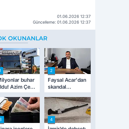
01.06.2026 12:37
Güncelleme: 01.06.2026 12:37
OK OKUNANLAR
1
2
ilyonlar buhar
Faysal Acar'dan
ldu! Azim Çelik
skandal
nşaat mağduru
açıklamalar:
lk kez konuştu
'Haluk Levent
peynircilerimizi
de kıskaca aldı,
3
4
müdahale ettik'
igara içenlere
İzmir’de dehşet: