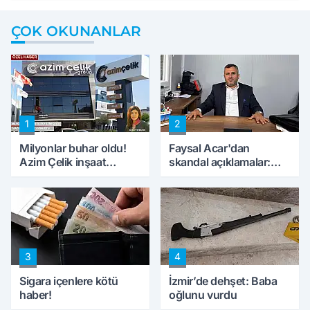
ÇOK OKUNANLAR
1
2
Milyonlar buhar oldu!
Faysal Acar'dan
Azim Çelik inşaat
skandal açıklamalar:
mağduru ilk kez
'Haluk Levent
konuştu
peynircilerimizi de
kıskaca aldı, müdahale
ettik'
3
4
Sigara içenlere kötü
İzmir’de dehşet: Baba
haber!
oğlunu vurdu