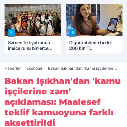
5
6
Sardes'te tiyatronun
O görüntülerin bedeli
imece ruhu binlerce
200 bin TL
yıllık tarihle buluştu
Haberler
Ekonomi
Bakan Işıkhan'dan 'kamu işçilerine
zam' açıklaması: Maalesef teklif
Bakan Işıkhan'dan 'kamu
kamuoyuna farklı aksettirildi
işçilerine zam'
açıklaması: Maalesef
teklif kamuoyuna farklı
aksettirildi