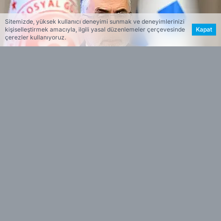
Sitemizde, yüksek kullanıcı deneyimi sunmak ve deneyimlerinizi
kişiselleştirmek amacıyla, ilgili yasal düzenlemeler çerçevesinde
Kapat
çerezler kullanıyoruz.
Haber Merkezi
Editöryal
Maalesef kamuoyuna farklı
aksettirildi
Işıkhan
yaptığı açıklamada "18 Temmuz'da
verilen ilk 6 ay için yüzde 24 ve ikinci 6 ay için