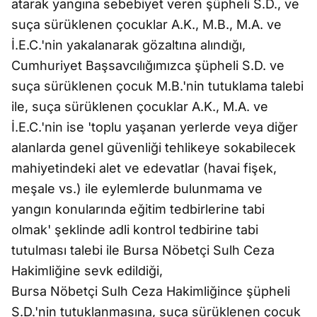
atarak yangına sebebiyet veren şüpheli S.D., ve
suça sürüklenen çocuklar A.K., M.B., M.A. ve
İ.E.C.'nin yakalanarak gözaltına alındığı,
Cumhuriyet Başsavcılığımızca şüpheli S.D. ve
suça sürüklenen çocuk M.B.'nin tutuklama talebi
ile, suça sürüklenen çocuklar A.K., M.A. ve
İ.E.C.'nin ise 'toplu yaşanan yerlerde veya diğer
alanlarda genel güvenliği tehlikeye sokabilecek
mahiyetindeki alet ve edevatlar (havai fişek,
meşale vs.) ile eylemlerde bulunmama ve
yangın konularında eğitim tedbirlerine tabi
olmak' şeklinde adli kontrol tedbirine tabi
tutulması talebi ile Bursa Nöbetçi Sulh Ceza
Hakimliğine sevk edildiği,
Bursa Nöbetçi Sulh Ceza Hakimliğince şüpheli
S.D.'nin tutuklanmasına, suça sürüklenen çocuk