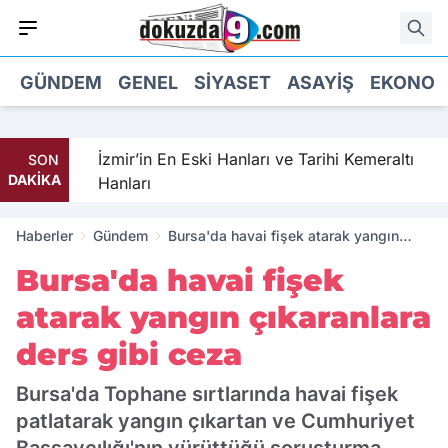
GÜNDEM
GENEL
SIYASET
ASAYIŞ
EKONOM
 mu?
İzmir’in En Eski Hanları ve Tarihi Kemeraltı
SON
DAKİKA
Hanları
Haberler
Gündem
Bursa'da havai fişek atarak yangın
çıkaranlara ders gibi ceza
Bursa'da havai fişek
atarak yangın çıkaranlara
ders gibi ceza
Bursa'da Tophane sırtlarında havai fişek
patlatarak yangın çıkartan ve Cumhuriyet