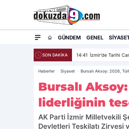
GÜNDEM
GENEL
SIYASE
14:41
İzmir’de Tarihi C
SON DAKİKA
Haberler
Siyaset
Bursalı Aksoy: 2026, Türk
Bursalı Aksoy:
liderliğinin te
AK Parti İzmir Milletvekili
Devletleri Teşkilatı Zirvesi