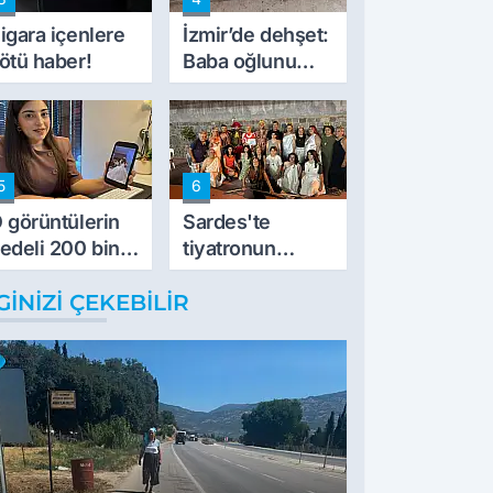
müdahale ettik'
igara içenlere
İzmir’de dehşet:
ötü haber!
Baba oğlunu
vurdu
5
6
 görüntülerin
Sardes'te
edeli 200 bin
tiyatronun
L
imece ruhu
GINIZI ÇEKEBILIR
binlerce yıllık
tarihle buluştu