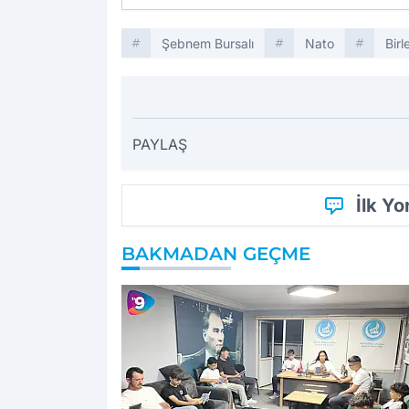
Şebnem Bursalı
Nato
Birl
PAYLAŞ
İlk Y
BAKMADAN GEÇME