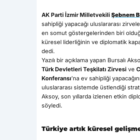
AK Parti İzmir Milletvekili
Şebnem B
sahipliği yapacağı uluslararası zirvele
en somut göstergelerinden biri olduğu
küresel liderliğinin ve diplomatik kapas
dedi.
Yazılı bir açıklama yapan Bursalı Akso
Türk Devletleri Teşkilatı Zirvesi
ve
C
Konferansı
’na ev sahipliği yapacağını
uluslararası sistemde üstlendiği stra
Aksoy, son yıllarda izlenen etkin dip
söyledi.
Türkiye artık küresel gelişm