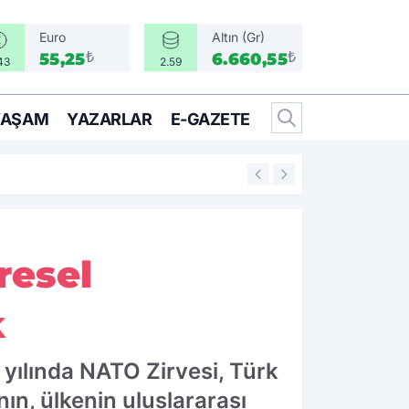
Euro
Altın (Gr)
₺
₺
55,25
6.660,55
43
2.59
YAŞAM
YAZARLAR
E-GAZETE
14:25
İzmir’in İlçeleri 
resel
k
 yılında NATO Zirvesi, Türk
nın, ülkenin uluslararası