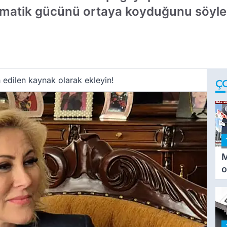
plomatik gücünü ortaya koyduğunu söyle
 edilen kaynak olarak ekleyin!
Ç
M
o
i
i