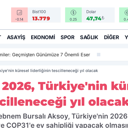
Bist100
Dolar
₺
13.779
47,74
-0.14
0.25
0.
T
ASAYIŞ
EKONOMI
SPOR
SAĞLIK
DIĞER
amiler: Geçmişten Günümüze 7 Önemli Eser
iye'nin küresel liderliğinin tescilleneceği yıl olacak
 2026, Türkiye'nin kü
scilleneceği yıl olaca
 Şebnem Bursalı Aksoy, Türkiye'nin 2026
 ve COP31'e ev sahipliği yapacak olması