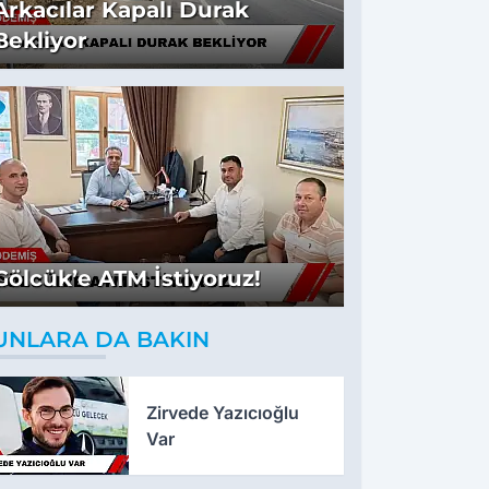
Arkacılar Kapalı Durak
Bekliyor
Gölcük’e ATM İstiyoruz!
UNLARA DA BAKIN
Zirvede Yazıcıoğlu
Var