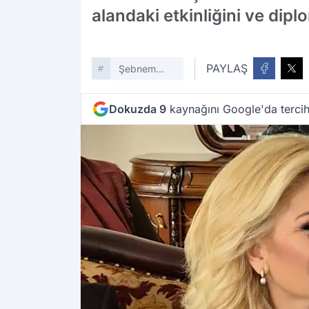
alandaki etkinliğini ve di
PAYLAŞ
Şebnem
Bursalı
Dokuzda 9
kaynağını Google'da tercih