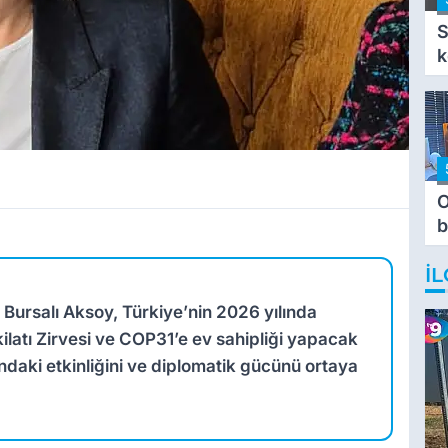
S
k
O
b
T
İL
 Bursalı Aksoy, Türkiye’nin 2026 yılında
ilatı Zirvesi ve COP31’e ev sahipliği yapacak
andaki etkinliğini ve diplomatik gücünü ortaya