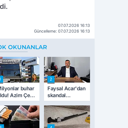
di.
07.07.2026 16:13
Güncelleme: 07.07.2026 16:13
OK OKUNANLAR
1
2
ilyonlar buhar
Faysal Acar'dan
ldu! Azim Çelik
skandal
nşaat mağduru
açıklamalar:
lk kez konuştu
'Haluk Levent
peynircilerimizi
de kıskaca aldı,
3
4