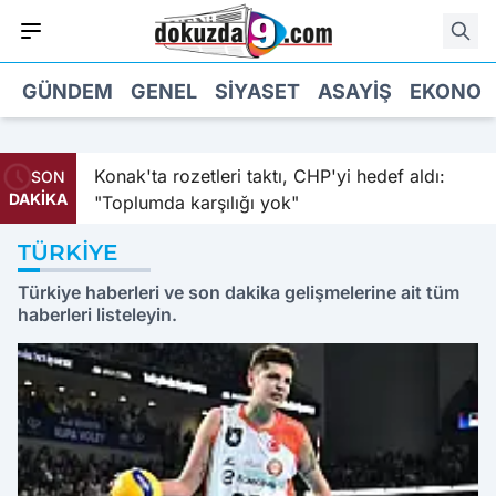
GÜNDEM
GENEL
SIYASET
ASAYIŞ
EKONOM
Konak'ta rozetleri taktı, CHP'yi hedef aldı:
"Yapay ze
SON
DAKİKA
"Toplumda karşılığı yok"
şeyi değiş
TÜRKIYE
Türkiye haberleri ve son dakika gelişmelerine ait tüm
haberleri listeleyin.