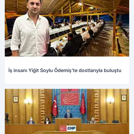
İş insanı Yiğit Soylu Ödemiş’te dostlarıyla buluştu