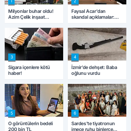
1
2
Milyonlar buhar oldu!
Faysal Acar'dan
Azim Çelik inşaat
skandal açıklamalar:
mağduru ilk kez
'Haluk Levent
konuştu
peynircilerimizi de
kıskaca aldı, müdahale
ettik'
3
4
Sigara içenlere kötü
İzmir’de dehşet: Baba
haber!
oğlunu vurdu
5
6
O görüntülerin bedeli
Sardes'te tiyatronun
200 bin TL
imece ruhu binlerce