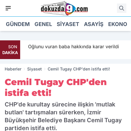
GÜNDEM
GENEL
SIYASET
ASAYIŞ
EKONOM
 Parti
Oğlunu vuran baba hakkında karar verildi
SON
DAKİKA
Haberler
Siyaset
Cemil Tugay CHP'den istifa etti!
Cemil Tugay CHP'den
istifa etti!
CHP'de kurultay sürecine ilişkin 'mutlak
butlan' tartışmaları sürerken, İzmir
Büyükşehir Belediye Başkanı Cemil Tugay
partiden istifa etti.