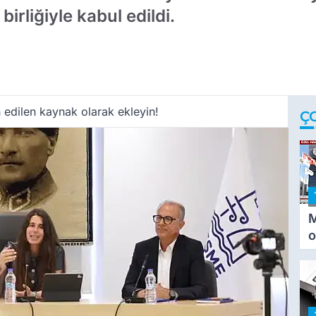
irliğiyle kabul edildi.
 edilen kaynak olarak ekleyin!
Ç
M
o
i
i