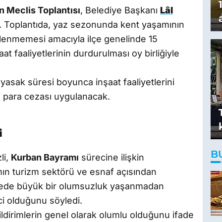
 Meclis Toplantısı
, Belediye Başkanı
Lâl
di. Toplantıda, yaz sezonunda kent yaşamının
kilenmemesi amacıyla ilçe genelinde 15
aat faaliyetlerinin durdurulması oy birliğiyle
yasak süresi boyunca inşaat faaliyetlerini
i para cezası uygulanacak.
i
B
li,
Kurban Bayramı
sürecine ilişkin
ın turizm sektörü ve esnaf açısından
 ilçede büyük bir olumsuzluk yaşanmadan
i olduğunu söyledi.
bildirimlerin genel olarak olumlu olduğunu ifade