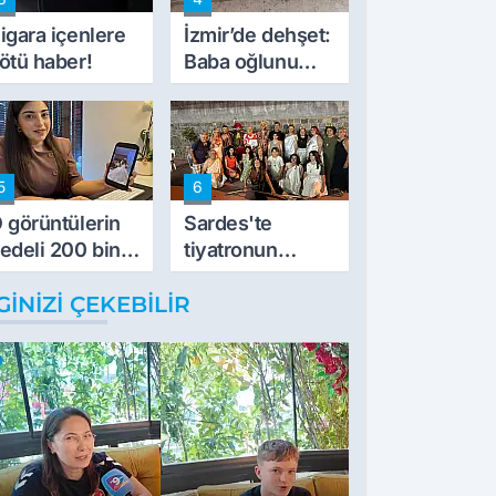
müdahale ettik'
igara içenlere
İzmir’de dehşet:
ötü haber!
Baba oğlunu
vurdu
5
6
 görüntülerin
Sardes'te
edeli 200 bin
tiyatronun
L
imece ruhu
GINIZI ÇEKEBILIR
binlerce yıllık
tarihle buluştu