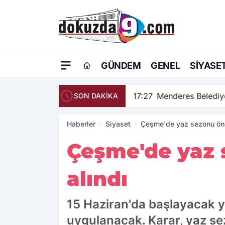
GÜNDEM
GENEL
SIYASE
17:27
Menderes Belediye
SON DAKİKA
Haberler
Siyaset
Çeşme'de yaz sezonu önce
Çeşme'de yaz s
alındı
15 Haziran'da başlayacak 
uygulanacak. Karar, yaz se