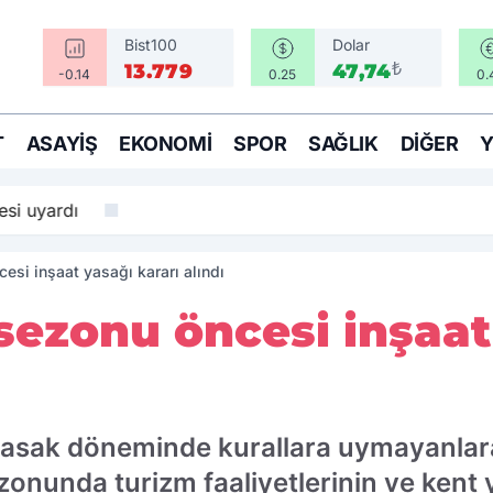
Bist100
Dolar
₺
13.779
47,74
-0.14
0.25
0.
T
ASAYIŞ
EKONOMI
SPOR
SAĞLIK
DIĞER
si uyardı
si inşaat yasağı kararı alındı
ezonu öncesi inşaat 
yasak döneminde kurallara uymayanlara
zonunda turizm faaliyetlerinin ve ken