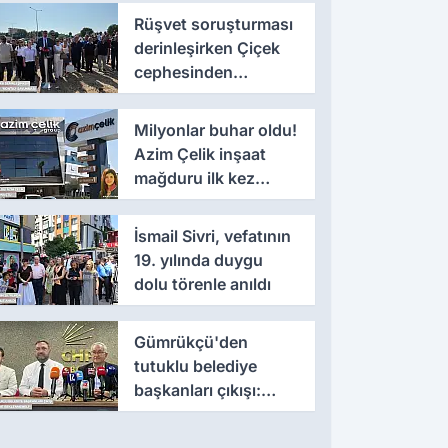
Rüşvet soruşturması
derinleşirken Çiçek
cephesinden
'montaj' savunması
Milyonlar buhar oldu!
Azim Çelik inşaat
mağduru ilk kez
konuştu
İsmail Sivri, vefatının
19. yılında duygu
dolu törenle anıldı
Gümrükçü'den
tutuklu belediye
başkanları çıkışı:
'Yıllarca iddianame
beklenmemeli'