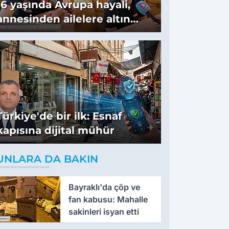
16 yaşında Avrupa hayali,
annesinden ailelere altın
tavsiyeler
Türkiye'de bir ilk: Esnaf
kapısına dijital mühür
UNLARA DA BAKIN
Bayraklı'da çöp ve
fan kabusu: Mahalle
sakinleri isyan etti