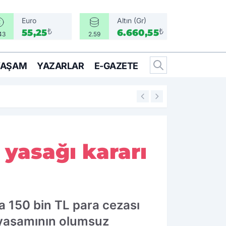
Euro
Altın (Gr)
₺
₺
55,25
6.660,55
43
2.59
YAŞAM
YAZARLAR
E-GAZETE
17:17
Türkiye, Suudi Ara
yasağı kararı
 150 bin TL para cezası
t yaşamının olumsuz