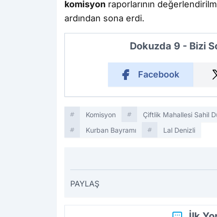
komisyon
raporlarının değerlendirilm
ardından sona erdi.
Dokuzda 9 - Bizi 
Facebook
Komisyon
Çiftlik Mahallesi Sahil 
Kurban Bayramı
Lal Denizli
PAYLAŞ
İlk Y