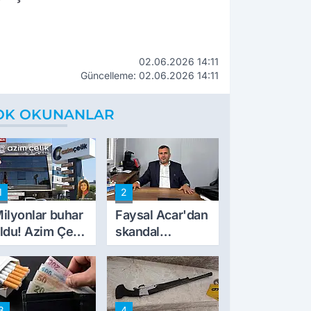
02.06.2026 14:11
Güncelleme: 02.06.2026 14:11
OK OKUNANLAR
1
2
ilyonlar buhar
Faysal Acar'dan
ldu! Azim Çelik
skandal
nşaat mağduru
açıklamalar:
lk kez konuştu
'Haluk Levent
peynircilerimizi
de kıskaca aldı,
3
4