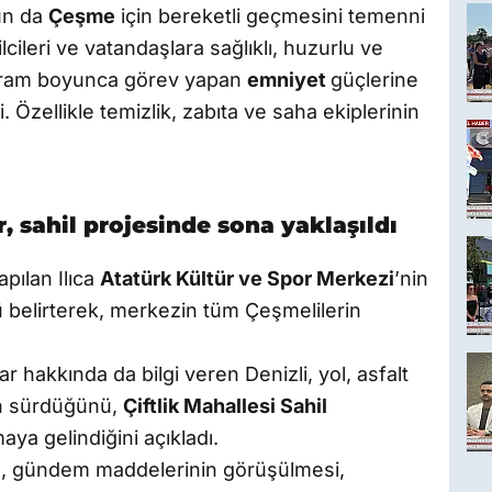
un da
Çeşme
için bereketli geçmesini temenni
cileri ve vatandaşlara sağlıklı, huzurlu ve
bayram boyunca görev yapan
emniyet
güçlerine
 Özellikle temizlik, zabıta ve saha ekiplerinin
r, sahil projesinde sona yaklaşıldı
apılan Ilıca
Atatürk Kültür ve Spor Merkezi
’nin
 belirterek, merkezin tüm Çeşmelilerin
hakkında da bilgi veren Denizli, yol, asfalt
ın sürdüğünü,
Çiftlik Mahallesi Sahil
ya gelindiğini açıkladı.
ı
, gündem maddelerinin görüşülmesi,