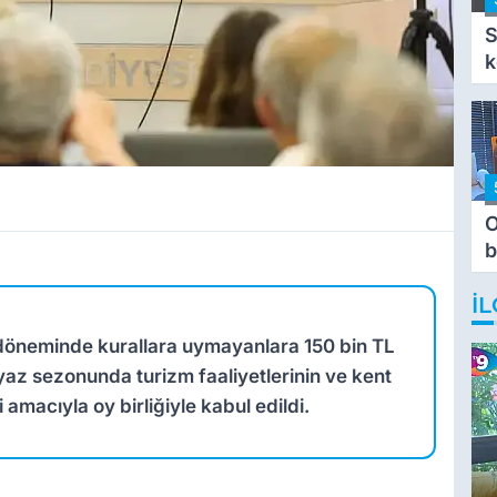
S
k
O
b
T
İL
döneminde kurallara uymayanlara 150 bin TL
az sezonunda turizm faaliyetlerinin ve kent
macıyla oy birliğiyle kabul edildi.