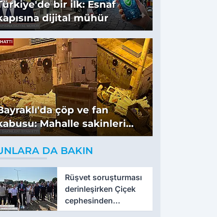
Türkiye'de bir ilk: Esnaf
kapısına dijital mühür
Bayraklı'da çöp ve fan
kabusu: Mahalle sakinleri
isyan etti
UNLARA DA BAKIN
Rüşvet soruşturması
derinleşirken Çiçek
cephesinden
'montaj' savunması