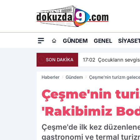
GÜNDEM
GENEL
SIYASE
17:02
Çocukların sevgis
SON DAKİKA
Haberler
Gündem
Çeşme'nin turizm gelece
Çeşme'nin turi
'Rakibimiz Bo
Çeşme'de ilk kez düzenlenen
gastronomi ve termal turizm