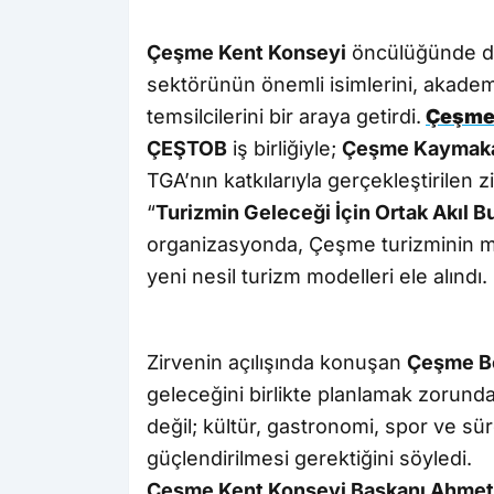
Çeşme Kent Konseyi
öncülüğünde d
sektörünün önemli isimlerini, akademi
temsilcilerini bir araya getirdi.
Çeşme 
ÇEŞTOB
iş birliğiyle;
Çeşme Kaymaka
TGA’nın katkılarıyla gerçekleştirilen 
“
Turizmin Geleceği İçin Ortak Akıl 
organizasyonda, Çeşme turizminin mevc
yeni nesil turizm modelleri ele alındı.
Zirvenin açılışında konuşan
Çeşme Be
geleceğini birlikte planlamak zorunda
değil; kültür, gastronomi, spor ve sür
güçlendirilmesi gerektiğini söyledi.
Çeşme Kent Konseyi Başkanı Ahmet