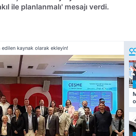
ıl ile planlanmalı' mesajı verdi.
 edilen kaynak olarak ekleyin!
Ç
M
o
i
i