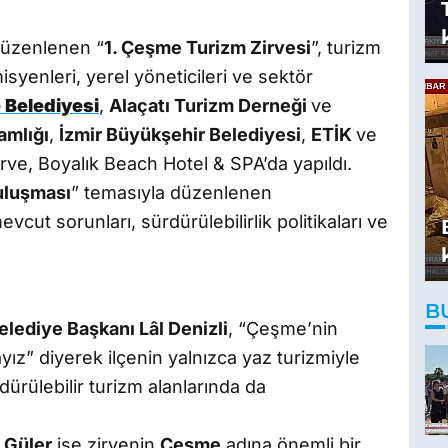
üzenlenen “
1. Çeşme Turizm Zirvesi
”, turizm
syenleri, yerel yöneticileri ve sektör
Belediyesi
,
Alaçatı Turizm Derneği
ve
mlığı
,
İzmir Büyükşehir Belediyesi
,
ETİK
ve
zirve, Boyalık Beach Hotel & SPA’da yapıldı.
Buluşması
” temasıyla düzenlenen
ut sorunları, sürdürülebilirlik politikaları ve
B
lediye Başkanı Lâl Denizli
, “Çeşme’nin
yız” diyerek ilçenin yalnızca yaz turizmiyle
dürülebilir turizm alanlarında da
 Güler
ise zirvenin
Çeşme
adına önemli bir