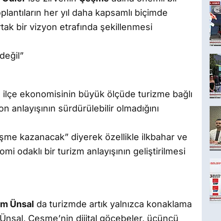
plantıların her yıl daha kapsamlı biçimde
ak bir vizyon etrafında şekillenmesi
 değil”
, ilçe ekonomisinin büyük ölçüde turizme bağlı
 anlayışının sürdürülebilir olmadığını
Çeşme kazanacak” diyerek özellikle ilkbahar ve
i odaklı bir turizm anlayışının geliştirilmesi
em Ünsal
da turizmde artık yalnızca konaklama
i. Ünsal, Çeşme’nin dijital göçebeler, üçüncü