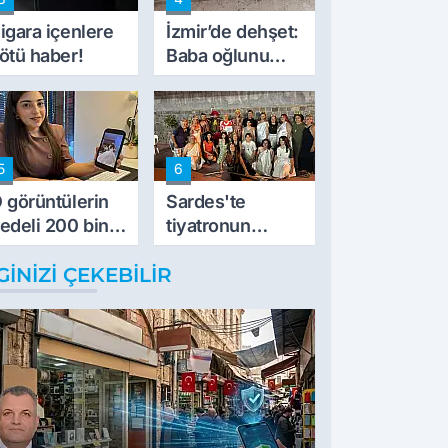
müdahale ettik'
igara içenlere
İzmir’de dehşet:
ötü haber!
Baba oğlunu
vurdu
5
6
 görüntülerin
Sardes'te
edeli 200 bin
tiyatronun
L
imece ruhu
GINIZI ÇEKEBILIR
binlerce yıllık
tarihle buluştu