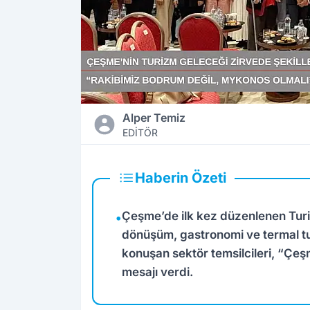
Alper Temiz
EDİTÖR
Haberin Özeti
Çeşme’de ilk kez düzenlenen Turizm
•
dönüşüm, gastronomi ve termal tur
konuşan sektör temsilcileri, “Çeşm
mesajı verdi.