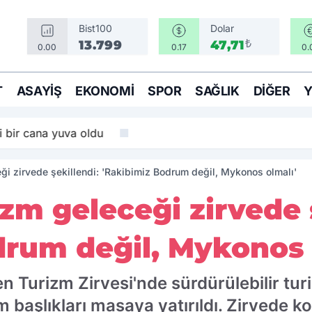
Bist100
Dolar
₺
13.799
47,71
0.00
0.17
0.
T
ASAYIŞ
EKONOMI
SPOR
SAĞLIK
DIĞER
i bir cana yuva oldu
ği zirvede şekillendi: 'Rakibimiz Bodrum değil, Mykonos olmalı'
zm geleceği zirvede 
drum değil, Mykonos 
 Turizm Zirvesi'nde sürdürülebilir turi
 başlıkları masaya yatırıldı. Zirvede ko