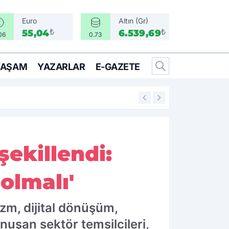
Euro
Altın (Gr)
₺
₺
55,04
6.539,69
06
0.73
YAŞAM
YAZARLAR
E-GAZETE
16:05
Bir Can İçin Sefe
şekillendi:
olmalı'
zm, dijital dönüşüm,
nuşan sektör temsilcileri,