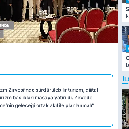
S
k
O
b
T
İL
 Zirvesi’nde sürdürülebilir turizm, dijital
izm başlıkları masaya yatırıldı. Zirvede
e’nin geleceği ortak akıl ile planlanmalı”