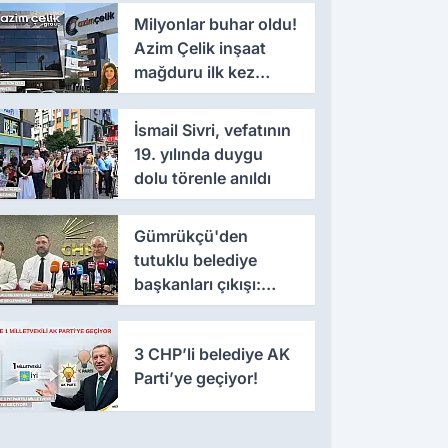
Milyonlar buhar oldu!
Azim Çelik inşaat
mağduru ilk kez
konuştu
İsmail Sivri, vefatının
19. yılında duygu
dolu törenle anıldı
Gümrükçü'den
tutuklu belediye
başkanları çıkışı:
'Yıllarca iddianame
beklenmemeli'
3 CHP’li belediye AK
Parti’ye geçiyor!