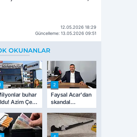
12.05.2026 18:29
Güncelleme: 13.05.2026 09:51
OK OKUNANLAR
1
2
ilyonlar buhar
Faysal Acar'dan
ldu! Azim Çelik
skandal
nşaat mağduru
açıklamalar:
lk kez konuştu
'Haluk Levent
peynircilerimizi
de kıskaca aldı,
3
4