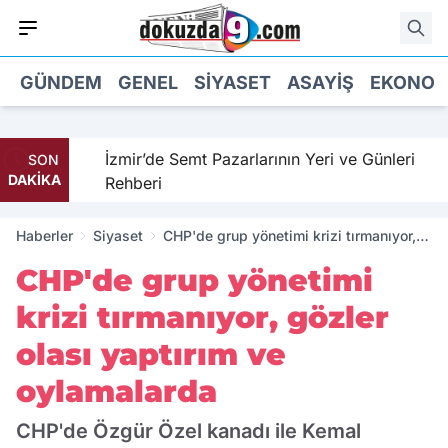
GÜNDEM
GENEL
SIYASET
ASAYIŞ
EKONOM
İzmir’de Semt Pazarlarının Yeri ve Günleri
SON
DAKİKA
Rehberi
Haberler
Siyaset
CHP'de grup yönetimi krizi tırmanıyor,
gözler olası yaptırım ve oylamalarda
CHP'de grup yönetimi
krizi tırmanıyor, gözler
olası yaptırım ve
oylamalarda
CHP'de Özgür Özel kanadı ile Kemal