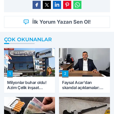
İlk Yorum Yazan Sen Ol!
ÇOK OKUNANLAR
1
2
Milyonlar buhar oldu!
Faysal Acar'dan
Azim Çelik inşaat
skandal açıklamalar:
mağduru ilk kez
'Haluk Levent
konuştu
peynircilerimizi de
kıskaca aldı, müdahale
ettik'