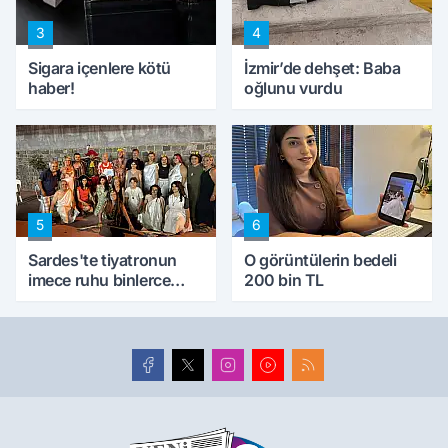
3
4
Sigara içenlere kötü
İzmir’de dehşet: Baba
haber!
oğlunu vurdu
5
6
Sardes'te tiyatronun
O görüntülerin bedeli
imece ruhu binlerce
200 bin TL
yıllık tarihle buluştu