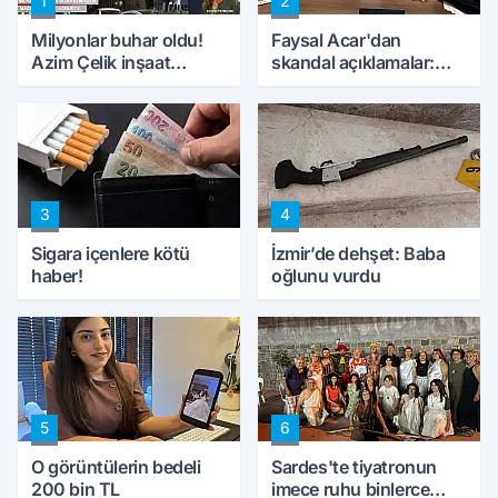
1
2
Milyonlar buhar oldu!
Faysal Acar'dan
Azim Çelik inşaat
skandal açıklamalar:
mağduru ilk kez
'Haluk Levent
konuştu
peynircilerimizi de
kıskaca aldı, müdahale
ettik'
3
4
Sigara içenlere kötü
İzmir’de dehşet: Baba
haber!
oğlunu vurdu
5
6
O görüntülerin bedeli
Sardes'te tiyatronun
200 bin TL
imece ruhu binlerce