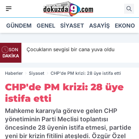
GÜNDEM
GENEL
SIYASET
ASAYIŞ
EKONOM
aaş
Çocukların sevgisi bir cana yuva oldu
SON
DAKİKA
Haberler
Siyaset
CHP'de PM krizi: 28 üye istifa etti
CHP'de PM krizi: 28 üye
istifa etti
Mahkeme kararıyla göreve gelen CHP
yönetiminin Parti Meclisi toplantısı
öncesinde 28 üyenin istifa etmesi, partide
yeni bir krizin fitilini ateşledi. Özgür Özel