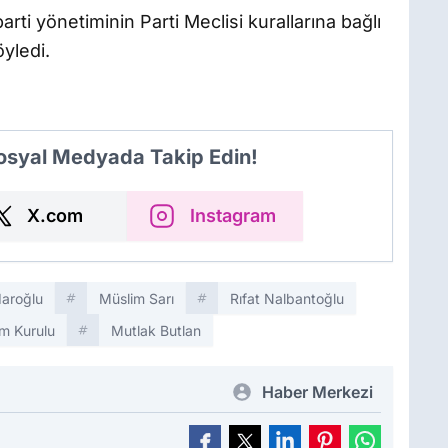
ti yönetiminin Parti Meclisi kurallarına bağlı
öyledi.
Sosyal Medyada Takip Edin!
X.com
Instagram
daroğlu
Müslim Sarı
Rıfat Nalbantoğlu
m Kurulu
Mutlak Butlan
Haber Merkezi