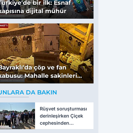
Türkiye'de bir ilk: Esnaf
kapısına dijital mühür
Bayraklı'da çöp ve fan
kabusu: Mahalle sakinleri
isyan etti
UNLARA DA BAKIN
Rüşvet soruşturması
derinleşirken Çiçek
cephesinden
'montaj' savunması