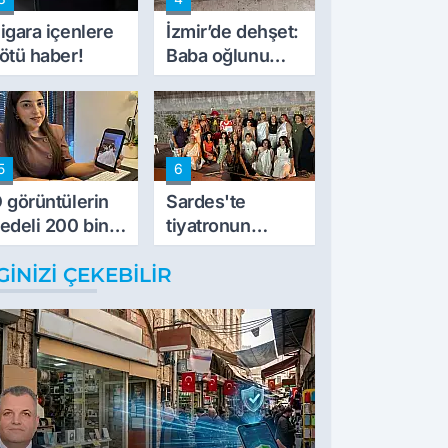
müdahale ettik'
igara içenlere
İzmir’de dehşet:
ötü haber!
Baba oğlunu
vurdu
5
6
 görüntülerin
Sardes'te
edeli 200 bin
tiyatronun
L
imece ruhu
GINIZI ÇEKEBILIR
binlerce yıllık
tarihle buluştu