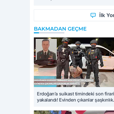
İlk Y
BAKMADAN GEÇME
Erdoğan’a suikast timindeki son firar
yakalandı! Evinden çıkanlar şaşkınlık
yarattı