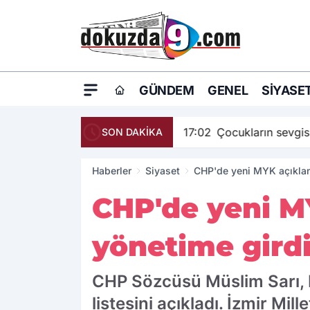
GÜNDEM
GENEL
SIYASE
17:02
Çocukların sevgis
SON DAKİKA
Haberler
Siyaset
CHP'de yeni MYK açıkland
CHP'de yeni MY
yönetime gird
CHP Sözcüsü Müslim Sarı, 
listesini açıkladı. İzmir Mi