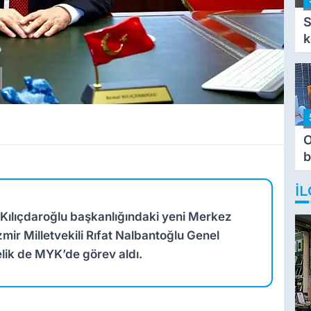
S
k
O
b
T
İL
Kılıçdaroğlu başkanlığındaki yeni Merkez
İzmir Milletvekili Rıfat Nalbantoğlu Genel
lik de MYK’de görev aldı.