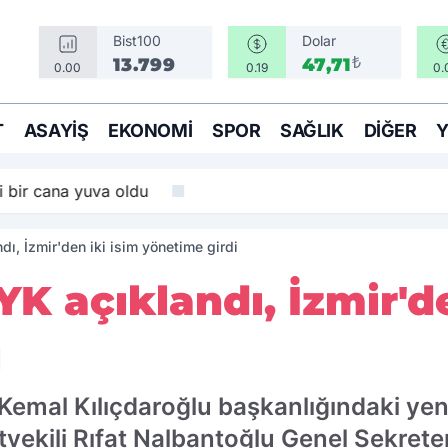
Bist100
Dolar
₺
13.799
47,71
0.00
0.19
0.
T
ASAYIŞ
EKONOMI
SPOR
SAĞLIK
DIĞER
i bir cana yuva oldu
ı, İzmir'den iki isim yönetime girdi
K açıklandı, İzmir'de
i
Kemal Kılıçdaroğlu başkanlığındaki ye
lletvekili Rıfat Nalbantoğlu Genel Sekret