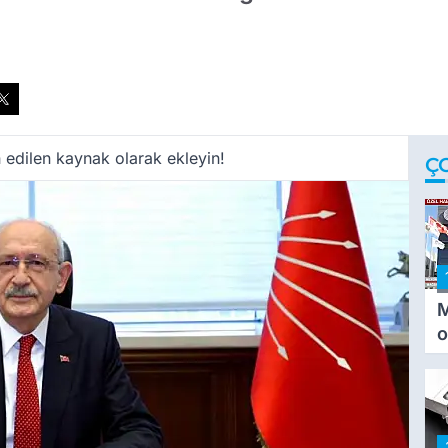
 edilen kaynak olarak ekleyin!
Ç
M
o
i
i