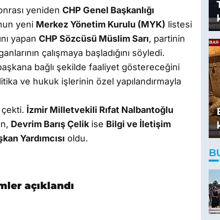
onrası yeniden
CHP Genel Başkanlığı
nun yeni
Merkez Yönetim Kurulu (MYK)
listesi
sını yapan
CHP Sözcüsü Müslim Sarı
, partinin
ganlarının çalışmaya başladığını söyledi.
başkana bağlı şekilde faaliyet göstereceğini
litika ve hukuk işlerinin özel yapılandırmayla
 çekti.
İzmir Milletvekili Rıfat Nalbantoğlu
en,
Devrim Barış Çelik
ise
Bilgi ve İletişim
şkan Yardımcısı
oldu.
B
mler açıklandı