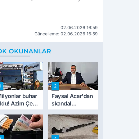
02.06.2026 16:59
Güncelleme: 02.06.2026 16:59
OK OKUNANLAR
1
2
ilyonlar buhar
Faysal Acar'dan
ldu! Azim Çelik
skandal
nşaat mağduru
açıklamalar:
lk kez konuştu
'Haluk Levent
peynircilerimizi
de kıskaca aldı,
3
4