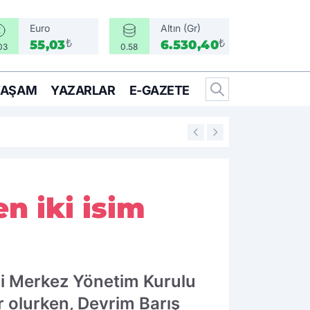
Euro
Altın (Gr)
₺
₺
55,03
6.530,40
03
0.58
YAŞAM
YAZARLAR
E-GAZETE
16:05
Bir Can İçin Sefe
n iki isim
ni Merkez Yönetim Kurulu
er olurken, Devrim Barış