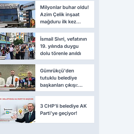
Milyonlar buhar oldu!
Azim Çelik inşaat
mağduru ilk kez
konuştu
İsmail Sivri, vefatının
19. yılında duygu
dolu törenle anıldı
Gümrükçü'den
tutuklu belediye
başkanları çıkışı:
'Yıllarca iddianame
beklenmemeli'
3 CHP’li belediye AK
Parti’ye geçiyor!