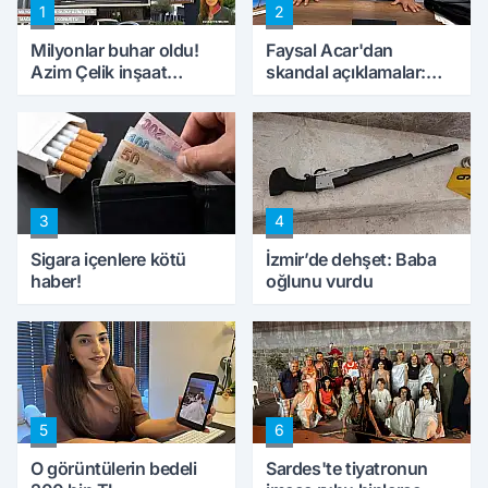
1
2
Milyonlar buhar oldu!
Faysal Acar'dan
Azim Çelik inşaat
skandal açıklamalar:
mağduru ilk kez
'Haluk Levent
konuştu
peynircilerimizi de
kıskaca aldı, müdahale
ettik'
3
4
Sigara içenlere kötü
İzmir’de dehşet: Baba
haber!
oğlunu vurdu
5
6
O görüntülerin bedeli
Sardes'te tiyatronun