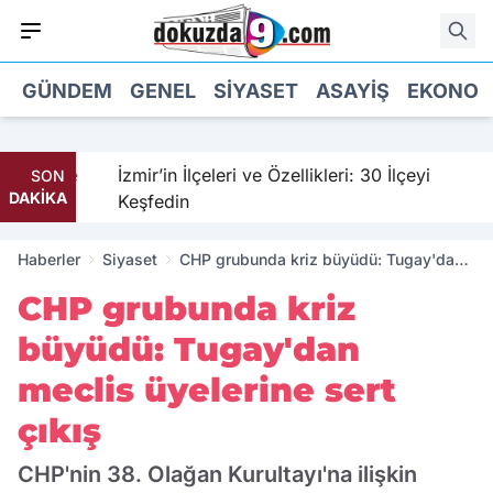
GÜNDEM
GENEL
SIYASET
ASAYIŞ
EKONOM
Günümüze
İzmir’in İlçeleri ve Özellikleri: 30 İlçeyi
SON
DAKİKA
Keşfedin
Haberler
Siyaset
CHP grubunda kriz büyüdü: Tugay'dan
meclis üyelerine sert çıkış
CHP grubunda kriz
büyüdü: Tugay'dan
meclis üyelerine sert
çıkış
CHP'nin 38. Olağan Kurultayı'na ilişkin