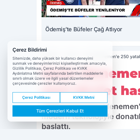
Ödemiş’te Büfeler Çağ Atlıyor
Çerez Bildirimi
Haberler
Genel
İzmir Menemen'e 250 yatakl
Sitemizde, daha yüksek bir kullanıcı deneyimi
sunmak ve deneyimlerinizi kişiselleştirmek amacıyla,
İzmir Menemen
Gizlilik Politikası, Çerez Politikası ve KVKK
Aydınlatma Metni sayfalarında belirtilen maddelerle
sınırlı olmak üzere ve ilgili yasal düzenlemeler
çerçevesinde çerezler kullanıyoruz.
yeni devlet has
Çerez Politikası
KVKK Metni
Sağlık Bakanlığı, Menemen'
Tüm Çerezleri Kabul Et
modern teknolojiyle donatıl
başlattı.