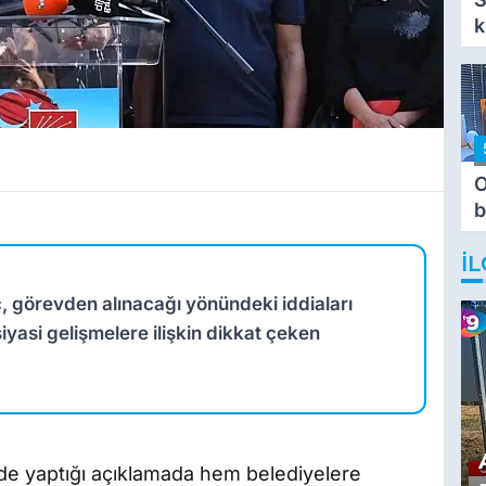
k
O
b
T
İL
, görevden alınacağı yönündeki iddiaları
iyasi gelişmelere ilişkin dikkat çeken
e yaptığı açıklamada hem belediyelere