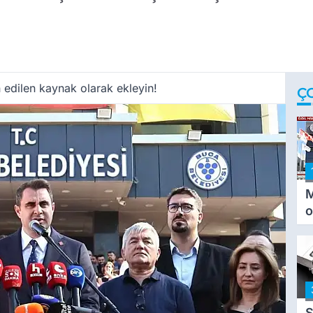
 edilen kaynak olarak ekleyin!
Ç
M
o
i
i
S