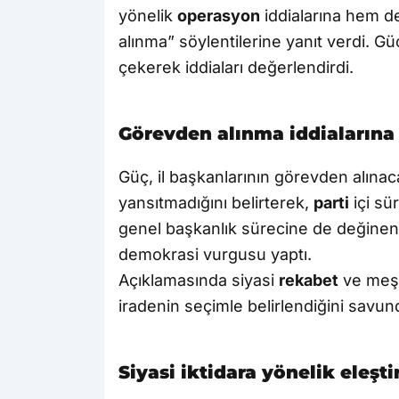
yönelik
operasyon
iddialarına hem 
alınma” söylentilerine yanıt verdi. G
çekerek iddiaları değerlendirdi.
Görevden alınma iddialarına v
Güç, il başkanlarının görevden alınac
yansıtmadığını belirterek,
parti
içi sü
genel başkanlık sürecine de değinen
demokrasi vurgusu yaptı.
Açıklamasında siyasi
rekabet
ve meşru
iradenin seçimle belirlendiğini savun
Siyasi iktidara yönelik eleşt