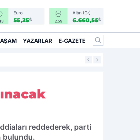
Euro
Altın (Gr)
₺
₺
55,25
6.660,55
43
2.59
YAŞAM
YAZARLAR
E-GAZETE
14:25
İzmir’in İlçeleri 
lınacak
diaları reddederek, parti
a bulundu.