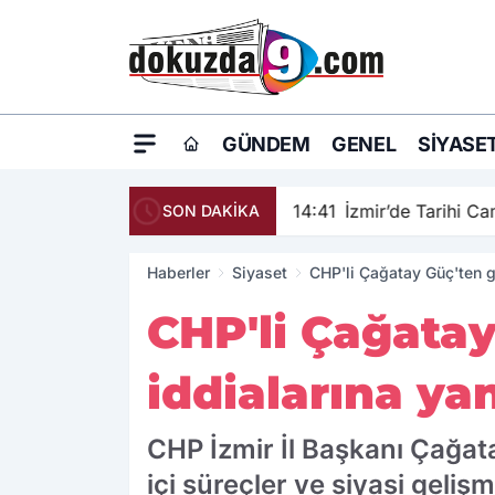
GÜNDEM
GENEL
SIYASE
14:41
İzmir’de Tarihi C
SON DAKİKA
Haberler
Siyaset
CHP'li Çağatay Güç'ten g
CHP'li Çağata
iddialarına yan
CHP İzmir İl Başkanı Çağat
içi süreçler ve siyasi geliş