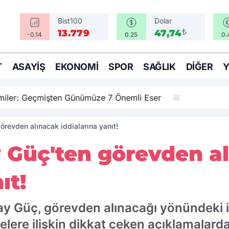
Bist100
Dolar
₺
13.779
47,74
-0.14
0.25
0.
T
ASAYIŞ
EKONOMI
SPOR
SAĞLIK
DIĞER
amiler: Geçmişten Günümüze 7 Önemli Eser
örevden alınacak iddialarına yanıt!
y Güç'ten görevden a
ıt!
ay Güç, görevden alınacağı yönündeki id
melere ilişkin dikkat çeken açıklamalard