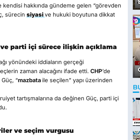
de kendisi hakkında gündeme gelen “görevden
üç, sürecin
siyasi
ve hukuki boyutuna dikkat
e parti içi sürece ilişkin açıklama
ağı yönündeki iddiaların gerçeği
reçlerin zaman alacağını ifade etti.
CHP
’de
 Güç, “
mazbata
ile seçilen” yapı üzerinden
B
iyet tartışmalarına da değinen Güç, parti içi
du.
iriler ve seçim vurgusu