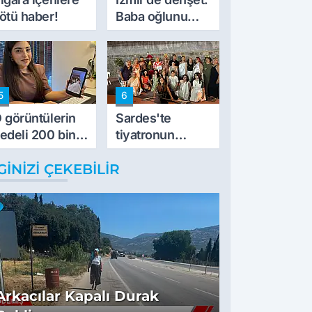
ötü haber!
Baba oğlunu
vurdu
5
6
 görüntülerin
Sardes'te
edeli 200 bin
tiyatronun
L
imece ruhu
GINIZI ÇEKEBILIR
binlerce yıllık
tarihle buluştu
Arkacılar Kapalı Durak