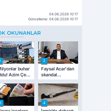
04.06.2026 10:17
Güncelleme: 04.06.2026 10:17
OK OKUNANLAR
1
2
ilyonlar buhar
Faysal Acar'dan
ldu! Azim Çelik
skandal
nşaat mağduru
açıklamalar:
lk kez konuştu
'Haluk Levent
peynircilerimizi
de kıskaca aldı,
3
4
müdahale ettik'
igara içenlere
İzmir’de dehşet: