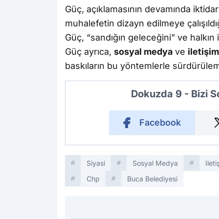
Güç, açıklamasının devamında iktidara
muhalefetin dizayn edilmeye çalışıld
Güç, “sandığın geleceğini” ve halkın ir
Güç ayrıca,
sosyal medya
ve
iletişim
baskıların bu yöntemlerle sürdürüle
Dokuzda 9 - Bizi 
Facebook
Siyasi
Sosyal Medya
Ilet
Chp
Buca Belediyesi