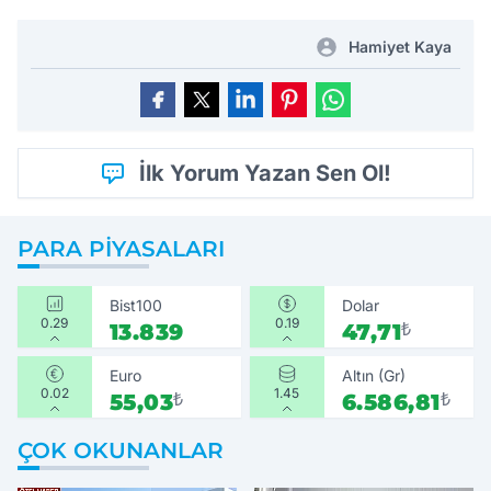
Hamiyet Kaya
İlk Yorum Yazan Sen Ol!
PARA PIYASALARI
Bist100
Dolar
0.29
0.19
13.839
47,71
₺
Euro
Altın (Gr)
0.02
1.45
55,03
₺
6.586,81
₺
ÇOK OKUNANLAR