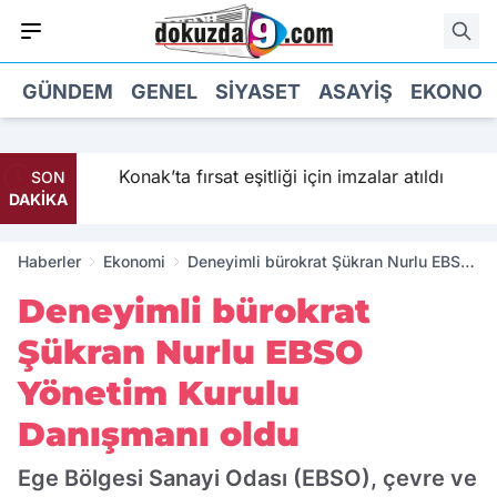
GÜNDEM
GENEL
SIYASET
ASAYIŞ
EKONOM
liyor
Konak’ta fırsat eşitliği için imzalar atıldı
SON
DAKİKA
Haberler
Ekonomi
Deneyimli bürokrat Şükran Nurlu EBSO
Yönetim Kurulu Danışmanı oldu
Deneyimli bürokrat
Şükran Nurlu EBSO
Yönetim Kurulu
Danışmanı oldu
Ege Bölgesi Sanayi Odası (EBSO), çevre ve