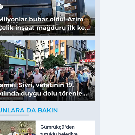
Milyonlar buhar oldu! Azim
Çelik inşaat mağduru ilk kez
konuştu
İsmail Sivri, vefatının 19.
yılında duygu dolu törenle
anıldı
UNLARA DA BAKIN
Gümrükçü'den
tutuklu belediye