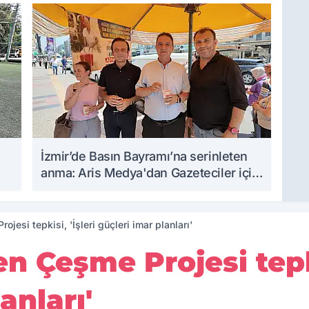
İzmir’de Basın Bayramı’na serinleten
anma: Aris Medya'dan Gazeteciler için
kar helvası...
jesi tepkisi, 'İşleri güçleri imar planları'
n Çeşme Projesi tepki
anları'