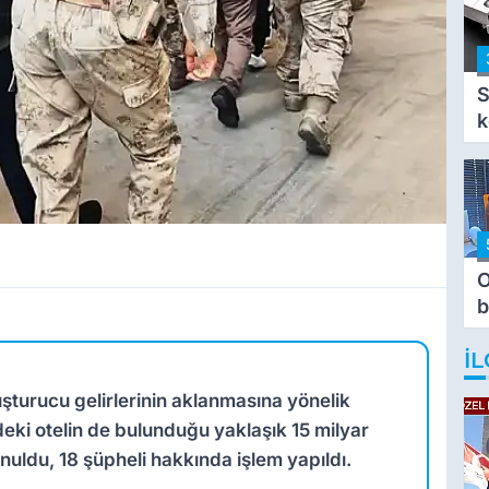
S
k
O
b
T
İL
şturucu gelirlerinin aklanmasına yönelik
ki otelin de bulunduğu yaklaşık 15 milyar
nuldu, 18 şüpheli hakkında işlem yapıldı.