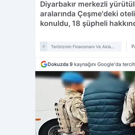
Diyarbakır merkezli yürütü
aralarında Çeşme'deki oteli
konuldu, 18 şüpheli hakkınd
P
Terörizmin Finansmanı Ve Aklama
Suçları Bürosu
Dokuzda 9
kaynağını Google'da tercih