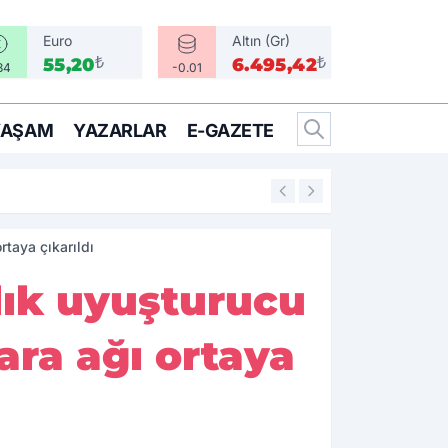
Euro
Altın (Gr)
₺
₺
55,20
6.495,42
34
-0.01
YAŞAM
YAZARLAR
E-GAZETE
17:21
CHP Gençlik MYK's
rtaya çıkarıldı
rlık uyuşturucu
ara ağı ortaya