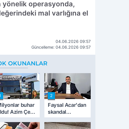
a yönelik operasyonda,
eğerindeki mal varlığına el
04.06.2026 09:57
Güncelleme: 04.06.2026 09:57
OK OKUNANLAR
1
2
ilyonlar buhar
Faysal Acar'dan
ldu! Azim Çelik
skandal
nşaat mağduru
açıklamalar:
lk kez konuştu
'Haluk Levent