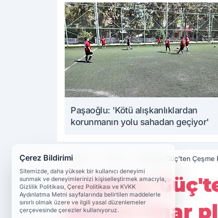
Paşaoğlu: 'Kötü alışkanlıklardan
korunmanın yolu sahadan geçiyor'
Çerez Bildirimi
Haberler
Siyaset
Çağatay Güç'ten Çeşme Pro
Sitemizde, daha yüksek bir kullanıcı deneyimi
Çağatay Güç'te
sunmak ve deneyimlerinizi kişiselleştirmek amacıyla,
Gizlilik Politikası, Çerez Politikası ve KVKK
Aydınlatma Metni sayfalarında belirtilen maddelerle
sınırlı olmak üzere ve ilgili yasal düzenlemeler
güçleri imar pl
çerçevesinde çerezler kullanıyoruz.