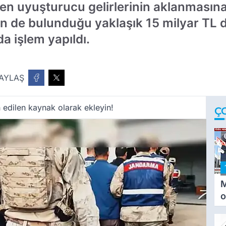
len uyuşturucu gelirlerinin aklanmasın
n de bulunduğu yaklaşık 15 milyar TL d
a işlem yapıldı.
AYLAŞ
 edilen kaynak olarak ekleyin!
Ç
M
o
i
i