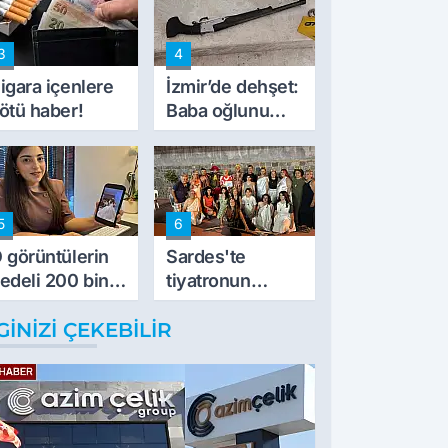
peynircilerimizi
de kıskaca aldı,
3
4
müdahale ettik'
igara içenlere
İzmir’de dehşet:
ötü haber!
Baba oğlunu
vurdu
5
6
 görüntülerin
Sardes'te
edeli 200 bin
tiyatronun
L
imece ruhu
GINIZI ÇEKEBILIR
binlerce yıllık
tarihle buluştu