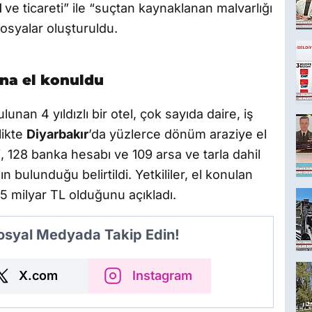
l
ve ticareti” ile “suçtan kaynaklanan malvarlığı
dosyalar oluşturuldu.
ğına el konuldu
ulunan 4 yıldızlı bir otel, çok sayıda daire, iş
likte
Diyarbakır
’da yüzlerce dönüm araziye el
, 128 banka hesabı ve 109 arsa ve tarla dahil
n bulunduğu belirtildi. Yetkililer, el konulan
15 milyar TL olduğunu açıkladı.
Sosyal Medyada Takip Edin!
X.com
Instagram