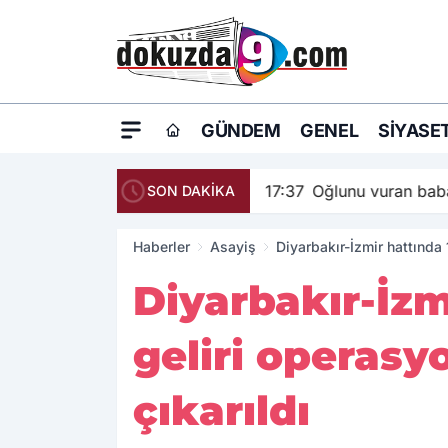
GÜNDEM
GENEL
SIYASE
17:37
Oğlunu vuran baba
SON DAKİKA
Haberler
Asayiş
Diyarbakır-İzmir hattında 
Diyarbakır-İzm
geliri operasy
çıkarıldı