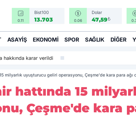
Bist100
Dolar
₺
13.703
47,59
0.11
0.06
0.
T
ASAYIŞ
EKONOMI
SPOR
SAĞLIK
DIĞER
 hakkında karar verildi
15 milyarlık uyuşturucu geliri operasyonu, Çeşme'de kara para ağı o
ir hattında 15 milya
onu, Çeşme'de kara p