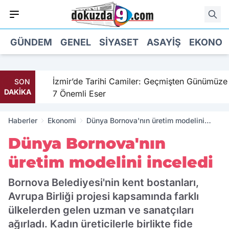
GÜNDEM
GENEL
SIYASET
ASAYIŞ
EKONOM
hil
İzmir’de Tarihi Camiler: Geçmişten Günümüze
SON
DAKİKA
7 Önemli Eser
Haberler
Ekonomi
Dünya Bornova'nın üretim modelini
inceledi
Dünya Bornova'nın
üretim modelini inceledi
Bornova Belediyesi'nin kent bostanları,
Avrupa Birliği projesi kapsamında farklı
ülkelerden gelen uzman ve sanatçıları
ağırladı. Kadın üreticilerle birlikte fide