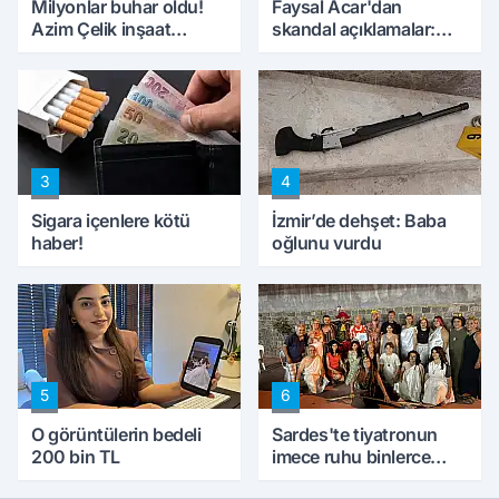
Milyonlar buhar oldu!
Faysal Acar'dan
Azim Çelik inşaat
skandal açıklamalar:
mağduru ilk kez
'Haluk Levent
konuştu
peynircilerimizi de
kıskaca aldı, müdahale
ettik'
3
4
Sigara içenlere kötü
İzmir’de dehşet: Baba
haber!
oğlunu vurdu
5
6
O görüntülerin bedeli
Sardes'te tiyatronun
200 bin TL
imece ruhu binlerce
yıllık tarihle buluştu