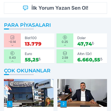
İlk Yorum Yazan Sen Ol!
PARA PIYASALARI
Bist100
Dolar
-0.14
0.25
13.779
47,74
₺
Euro
Altın (Gr)
0.43
2.59
55,25
₺
6.660,55
₺
ÇOK OKUNANLAR
1
2