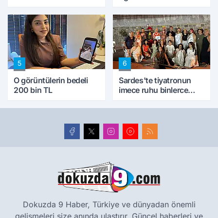
5
6
O görüntülerin bedeli
Sardes'te tiyatronun
200 bin TL
imece ruhu binlerce
yıllık tarihle buluştu
Dokuzda 9 Haber, Türkiye ve dünyadan önemli
gelişmeleri size anında ulaştırır. Güncel haberleri ve