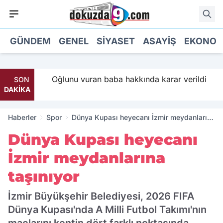
GÜNDEM
GENEL
SIYASET
ASAYIŞ
EKONOM
İ Parti
Oğlunu vuran baba hakkında karar verildi
SON
DAKİKA
Haberler
Spor
Dünya Kupası heyecanı İzmir meydanlarına
taşınıyor
Dünya Kupası heyecanı
İzmir meydanlarına
taşınıyor
İzmir Büyükşehir Belediyesi, 2026 FIFA
Dünya Kupası'nda A Milli Futbol Takımı'nın