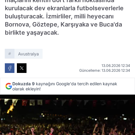
maçlarını kentin dört farklı noktasında
kurulacak dev ekranlarla futbolseverlerle
buluşturacak. İzmirliler, milli heyecanı
Bornova, Göztepe, Karşıyaka ve Buca'da
birlikte yaşayacak.
Avustralya
13.06.2026 12:34
Güncelleme: 13.06.2026 12:34
Dokuzda 9
kaynağını Google'da tercih edilen kaynak
olarak ekleyin!