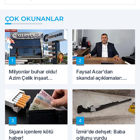
ÇOK OKUNANLAR
1
2
Milyonlar buhar oldu!
Faysal Acar'dan
Azim Çelik inşaat
skandal açıklamalar:
mağduru ilk kez
'Haluk Levent
konuştu
peynircilerimizi de
kıskaca aldı, müdahale
ettik'
3
4
Sigara içenlere kötü
İzmir’de dehşet: Baba
haber!
oğlunu vurdu