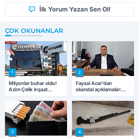
İlk Yorum Yazan Sen Ol!
ÇOK OKUNANLAR
1
2
Milyonlar buhar oldu!
Faysal Acar'dan
Azim Çelik inşaat
skandal açıklamalar:
mağduru ilk kez
'Haluk Levent
konuştu
peynircilerimizi de
kıskaca aldı, müdahale
ettik'
3
4