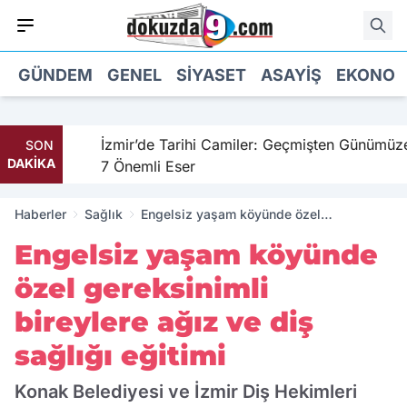
GÜNDEM
GENEL
SIYASET
ASAYIŞ
EKONOM
hil
İzmir’de Tarihi Camiler: Geçmişten Günümüze
SON
DAKİKA
7 Önemli Eser
Haberler
Sağlık
Engelsiz yaşam köyünde özel
gereksinimli bireylere ağız ve diş sağlığı
Engelsiz yaşam köyünde
eğitimi
özel gereksinimli
bireylere ağız ve diş
sağlığı eğitimi
Konak Belediyesi ve İzmir Diş Hekimleri