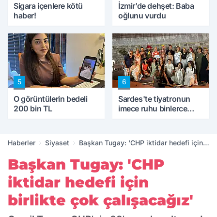
Sigara içenlere kötü
İzmir’de dehşet: Baba
haber!
oğlunu vurdu
5
6
O görüntülerin bedeli
Sardes'te tiyatronun
200 bin TL
imece ruhu binlerce
yıllık tarihle buluştu
Haberler
Siyaset
Başkan Tugay: 'CHP iktidar hedefi için
birlikte çok çalışacağız'
Başkan Tugay: 'CHP
iktidar hedefi için
birlikte çok çalışacağız'