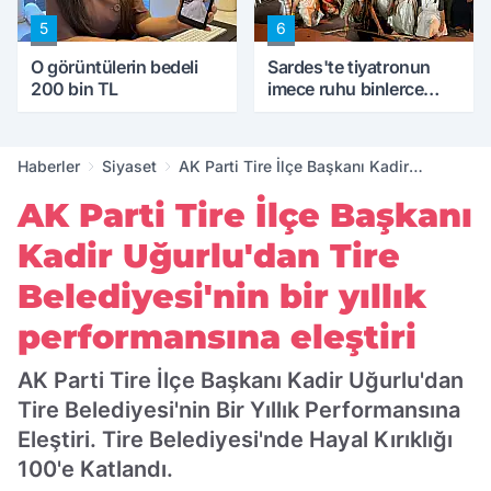
5
6
O görüntülerin bedeli
Sardes'te tiyatronun
200 bin TL
imece ruhu binlerce
yıllık tarihle buluştu
Haberler
Siyaset
AK Parti Tire İlçe Başkanı Kadir
Uğurlu'dan Tire Belediyesi'nin bir yıllık
AK Parti Tire İlçe Başkanı
performansına eleştiri
Kadir Uğurlu'dan Tire
Belediyesi'nin bir yıllık
performansına eleştiri
AK Parti Tire İlçe Başkanı Kadir Uğurlu'dan
Tire Belediyesi'nin Bir Yıllık Performansına
Eleştiri. Tire Belediyesi'nde Hayal Kırıklığı
100'e Katlandı.