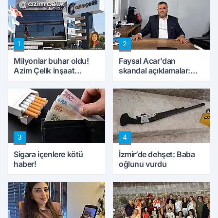
1
2
Milyonlar buhar oldu!
Faysal Acar'dan
Azim Çelik inşaat
skandal açıklamalar:
mağduru ilk kez
'Haluk Levent
konuştu
peynircilerimizi de
kıskaca aldı, müdahale
ettik'
3
4
Sigara içenlere kötü
İzmir’de dehşet: Baba
haber!
oğlunu vurdu