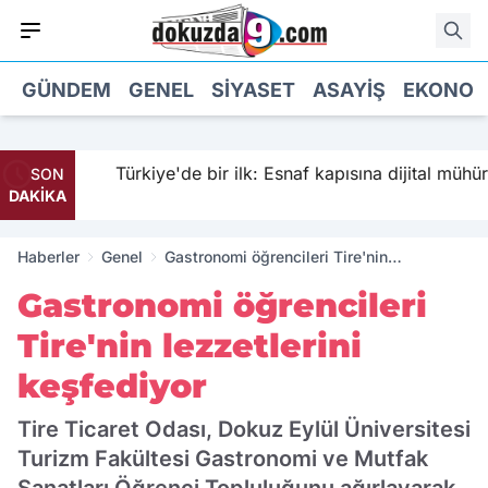
GÜNDEM
GENEL
SIYASET
ASAYIŞ
EKONOM
Türkiye'de bir ilk: Esnaf kapısına dijital mühür
SON
DAKİKA
Haberler
Genel
Gastronomi öğrencileri Tire'nin
lezzetlerini keşfediyor
Gastronomi öğrencileri
Tire'nin lezzetlerini
keşfediyor
Tire Ticaret Odası, Dokuz Eylül Üniversitesi
Turizm Fakültesi Gastronomi ve Mutfak