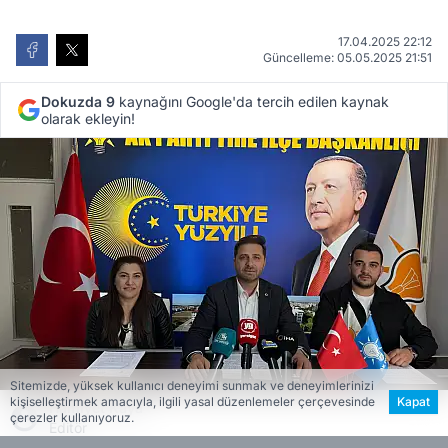
17.04.2025 22:12
Güncelleme: 05.05.2025 21:51
Dokuzda 9
kaynağını Google'da tercih edilen kaynak
olarak ekleyin!
Sitemizde, yüksek kullanıcı deneyimi sunmak ve deneyimlerinizi
kişiselleştirmek amacıyla, ilgili yasal düzenlemeler çerçevesinde
Kapat
Hamiyet Kaya
çerezler kullanıyoruz.
Editör