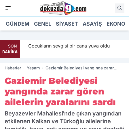
GÜNDEM
GENEL
SIYASET
ASAYIŞ
EKONOM
Maaş
Çocukların sevgisi bir cana yuva oldu
SON
DAKİKA
Haberler
Yaşam
Gaziemir Belediyesi yangında zarar
gören ailelerin yaralarını sardı
Gaziemir Belediyesi
yangında zarar gören
ailelerin yaralarını sardı
Beyazevler Mahallesi'nde çıkan yangından
etkilenen Kalkan ve Türkoğlu ailelerine