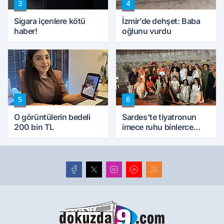
3
4
Sigara içenlere kötü
İzmir’de dehşet: Baba
haber!
oğlunu vurdu
5
6
O görüntülerin bedeli
Sardes'te tiyatronun
200 bin TL
imece ruhu binlerce
yıllık tarihle buluştu