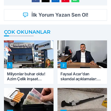
İlk Yorum Yazan Sen Ol!
ÇOK OKUNANLAR
1
2
Milyonlar buhar oldu!
Faysal Acar'dan
Azim Çelik inşaat
skandal açıklamalar:
mağduru ilk kez
'Haluk Levent
konuştu
peynircilerimizi de
kıskaca aldı, müdahale
ettik'