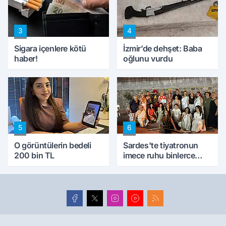
ettik'
3
4
Sigara içenlere kötü
İzmir’de dehşet: Baba
haber!
oğlunu vurdu
5
6
O görüntülerin bedeli
Sardes'te tiyatronun
200 bin TL
imece ruhu binlerce
yıllık tarihle buluştu