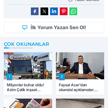
İlk Yorum Yazan Sen Ol!
ÇOK OKUNANLAR
1
2
Milyonlar buhar oldu!
Faysal Acar'dan
Azim Çelik inşaat
skandal açıklamalar:
mağduru ilk kez
'Haluk Levent
konuştu
peynircilerimizi de
kıskaca aldı, müdahale