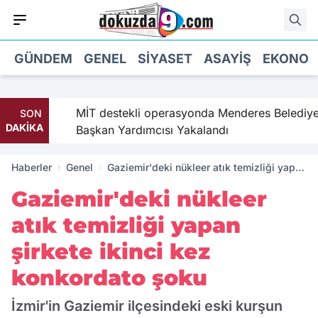
GÜNDEM
GENEL
SIYASET
ASAYIŞ
EKONOM
MİT destekli operasyonda Menderes Belediye
SON
DAKİKA
Başkan Yardımcısı Yakalandı
Haberler
Genel
Gaziemir'deki nükleer atık temizliği yapan
şirkete ikinci kez konkordato şoku
Gaziemir'deki nükleer
atık temizliği yapan
şirkete ikinci kez
konkordato şoku
İzmir'in Gaziemir ilçesindeki eski kurşun