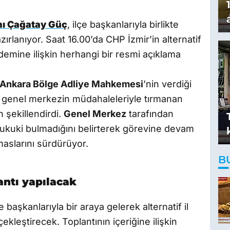
nı Çağatay Güç
, ilçe başkanlarıyla birlikte
zırlanıyor. Saat 16.00’da CHP İzmir’in alternatif
ndemine ilişkin herhangi bir resmi açıklama
Ankara Bölge Adliye Mahkemesi
’nin verdiği
a genel merkezin müdahaleleriyle tırmanan
n şekillendirdi.
Genel Merkez
tarafından
hukuki bulmadığını belirterek görevine devam
aslarını sürdürüyor.
B
lantı yapılacak
başkanlarıyla bir araya gelerek alternatif il
ekleştirecek. Toplantının içeriğine ilişkin