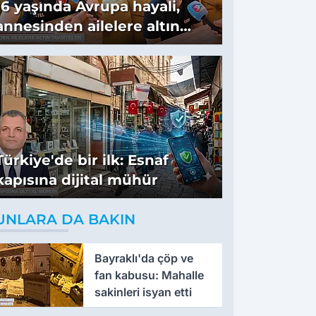
16 yaşında Avrupa hayali,
annesinden ailelere altın
tavsiyeler
Türkiye'de bir ilk: Esnaf
kapısına dijital mühür
UNLARA DA BAKIN
Bayraklı'da çöp ve
fan kabusu: Mahalle
sakinleri isyan etti