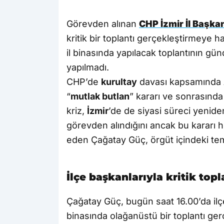
Görevden alınan
CHP İzmir İl Başka
kritik bir toplantı gerçekleştirmeye ha
il binasında yapılacak toplantının gü
yapılmadı.
CHP’de
kurultay
davası kapsamında
“
mutlak butlan
” kararı ve sonrasınd
kriz,
İzmir
’de de siyasi süreci yenide
görevden alındığını ancak bu kararı 
eden Çağatay Güç, örgüt içindeki tem
İlçe başkanlarıyla kritik top
Çağatay Güç, bugün saat 16.00’da ilçe 
binasında olağanüstü bir toplantı gerç