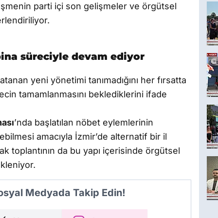
şmenin parti içi son gelişmeler ve örgütsel
endiriliyor.
 bina süreciyle devam ediyor
atanan yeni yönetimi tanımadığını her fırsatta
recin tamamlanmasını beklediklerini ifade
nası
’nda başlatılan nöbet eylemlerinin
ebilmesi amacıyla İzmir’de alternatif bir il
k toplantının da bu yapı içerisinde örgütsel
kleniyor.
Sosyal Medyada Takip Edin!