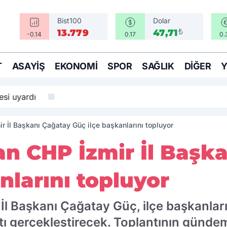
Bist100
Dolar
₺
13.779
47,71
-0.14
0.17
0.
T
ASAYIŞ
EKONOMI
SPOR
SAĞLIK
DIĞER
si uyardı
r İl Başkanı Çağatay Güç ilçe başkanlarını topluyor
an CHP İzmir İl Başk
nlarını topluyor
l Başkanı Çağatay Güç, ilçe başkanlarıy
lantı gerçekleştirecek. Toplantının gün