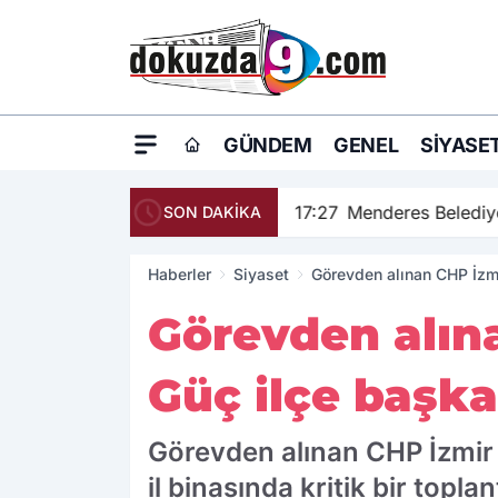
GÜNDEM
GENEL
SIYASE
17:27
Menderes Belediye
SON DAKİKA
Haberler
Siyaset
Görevden alınan CHP İzmi
Görevden alın
Güç ilçe başka
Görevden alınan CHP İzmir İ
il binasında kritik bir top