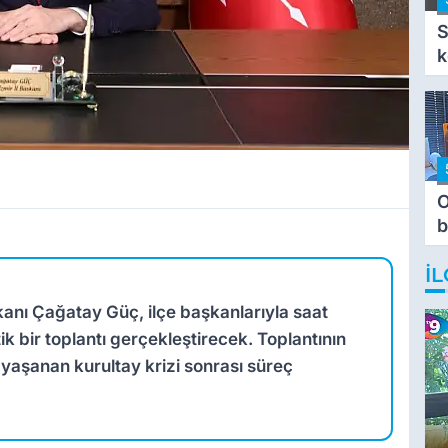
S
k
O
b
T
İL
anı Çağatay Güç, ilçe başkanlarıyla saat
tik bir toplantı gerçekleştirecek. Toplantının
aşanan kurultay krizi sonrası süreç