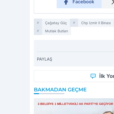
Facebook
Çağatay Güç
Chp Izmir Il Binası
Mutlak Butlan
PAYLAŞ
İlk Y
BAKMADAN GEÇME