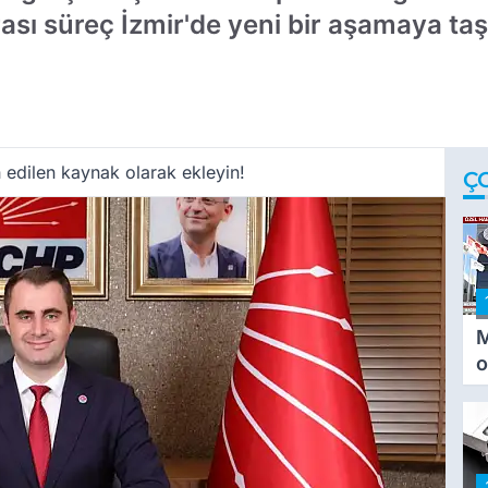
ası süreç İzmir'de yeni bir aşamaya taş
 edilen kaynak olarak ekleyin!
Ç
M
o
i
i