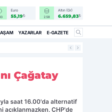
Euro
Altın (Gr)
₺
₺
55,19
6.659,83
33
2.58
YAŞAM
YAZARLAR
E-GAZETE
17:17
Türkiye, Suudi Ara
anı Çağatay
la saat 16.00'da alternatif
demi açıklanmazken, CHP'de