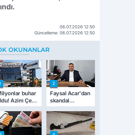
ındı.
06.07.2026 12:50
Güncelleme: 06.07.2026 12:50
OK OKUNANLAR
1
2
ilyonlar buhar
Faysal Acar'dan
ldu! Azim Çelik
skandal
nşaat mağduru
açıklamalar:
lk kez konuştu
'Haluk Levent
peynircilerimizi
de kıskaca aldı,
3
4