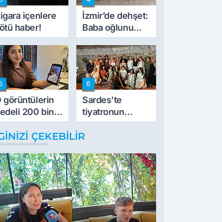
müdahale ettik'
igara içenlere
İzmir’de dehşet:
ötü haber!
Baba oğlunu
vurdu
5
6
 görüntülerin
Sardes'te
edeli 200 bin
tiyatronun
L
imece ruhu
GINIZI ÇEKEBILIR
binlerce yıllık
tarihle buluştu