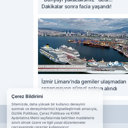
Dakikalar sonra facia yaşandı!
İzmir Limanı’nda gemiler ulaşmadan
rezervasyon süreci askıya alındı
Çerez Bildirimi
Sitemizde, daha yüksek bir kullanıcı deneyimi
sunmak ve deneyimlerinizi kişiselleştirmek amacıyla,
Gizlilik Politikası, Çerez Politikası ve KVKK
Aydınlatma Metni sayfalarında belirtilen maddelerle
sınırlı olmak üzere ve ilgili yasal düzenlemeler
çerçevesinde çerezler kullanıyoruz.