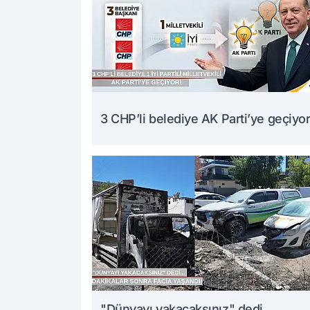
3 CHP’li belediye AK Parti’ye geçiyor
"Dünyayı yakacaksınız" dedi...