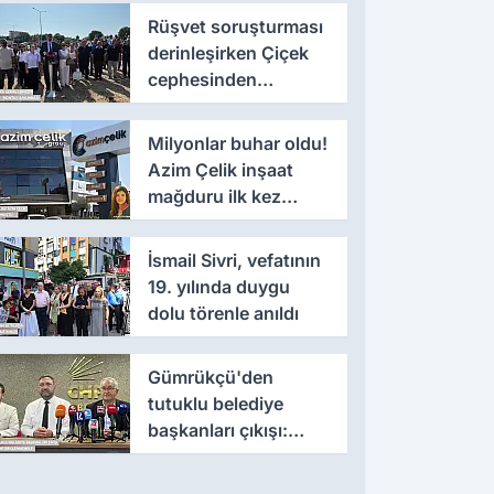
Rüşvet soruşturması
derinleşirken Çiçek
cephesinden
'montaj' savunması
Milyonlar buhar oldu!
Azim Çelik inşaat
mağduru ilk kez
konuştu
İsmail Sivri, vefatının
19. yılında duygu
dolu törenle anıldı
Gümrükçü'den
tutuklu belediye
başkanları çıkışı:
'Yıllarca iddianame
beklenmemeli'