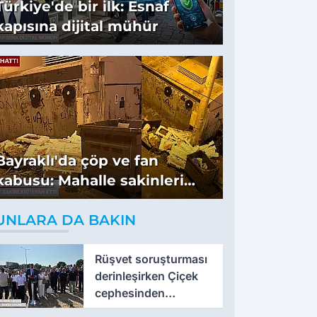
Türkiye'de bir ilk: Esnaf
kapısına dijital mühür
Bayraklı'da çöp ve fan
kabusu: Mahalle sakinleri
isyan etti
UNLARA DA BAKIN
Rüşvet soruşturması
derinleşirken Çiçek
cephesinden
'montaj' savunması