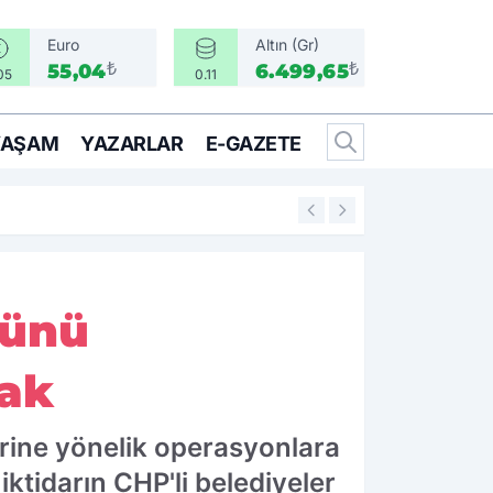
Euro
Altın (Gr)
₺
₺
55,04
6.499,65
05
0.11
YAŞAM
YAZARLAR
E-GAZETE
16:05
Bir Can İçin Sefe
şünü
mak
rine yönelik operasyonlara
ktidarın CHP'li belediyeler