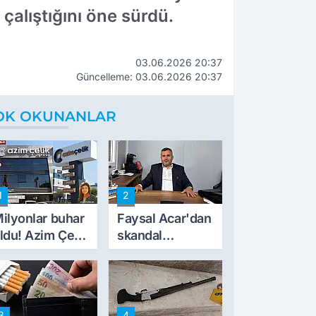
alıştığını öne sürdü.
03.06.2026 20:37
Güncelleme: 03.06.2026 20:37
OK OKUNANLAR
1
2
ilyonlar buhar
Faysal Acar'dan
ldu! Azim Çelik
skandal
nşaat mağduru
açıklamalar:
lk kez konuştu
'Haluk Levent
peynircilerimizi
de kıskaca aldı,
3
4