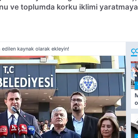
nu ve toplumda korku iklimi yaratmaya ç
 edilen kaynak olarak ekleyin!
Ç
M
o
i
i