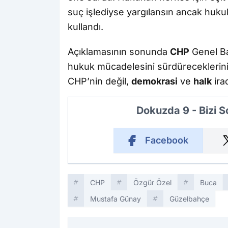
suç işlediyse yargılansın ancak hukuk 
kullandı.
Açıklamasının sonunda
CHP
Genel B
hukuk mücadelesini sürdüreceklerini
CHP’nin değil,
demokrasi
ve
halk
ira
Dokuzda 9 - Bizi 
Facebook
CHP
Özgür Özel
Buca
Mustafa Günay
Güzelbahçe