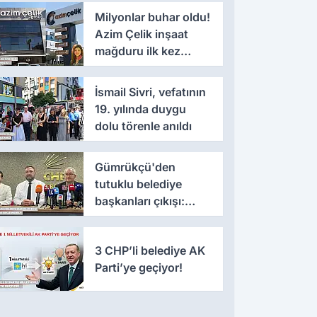
Milyonlar buhar oldu!
Azim Çelik inşaat
mağduru ilk kez
konuştu
İsmail Sivri, vefatının
19. yılında duygu
dolu törenle anıldı
Gümrükçü'den
tutuklu belediye
başkanları çıkışı:
'Yıllarca iddianame
beklenmemeli'
3 CHP’li belediye AK
Parti’ye geçiyor!