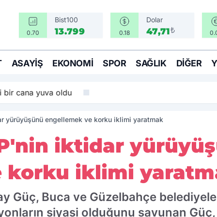
Bist100
Dolar
₺
13.799
47,71
0.70
0.18
0.
T
ASAYIŞ
EKONOMI
SPOR
SAĞLIK
DIĞER
i bir cana yuva oldu
ar yürüyüşünü engellemek ve korku iklimi yaratmak
'nin iktidar yürüyü
 korku iklimi yarat
ay Güç, Buca ve Güzelbahçe belediyele
yonların siyasi olduğunu savunan Güç, i