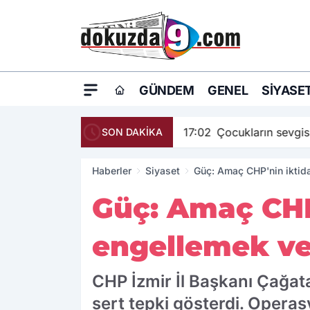
GÜNDEM
GENEL
SIYASE
17:02
Çocukların sevgis
SON DAKİKA
Haberler
Siyaset
Güç: Amaç CHP'nin iktid
Güç: Amaç CHP
engellemek ve
CHP İzmir İl Başkanı Çağat
sert tepki gösterdi. Operas