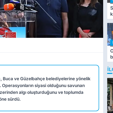
S
k
O
b
T
İL
, Buca ve Güzelbahçe belediyelerine yönelik
i. Operasyonların siyasi olduğunu savunan
 üzerinden algı oluşturduğunu ve toplumda
 öne sürdü.