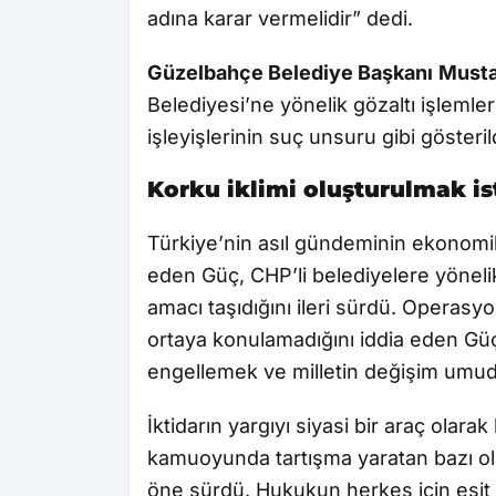
adına karar vermelidir” dedi.
Güzelbahçe Belediye Başkanı
Musta
Belediyesi’ne yönelik gözaltı işlemler
işleyişlerinin suç unsuru gibi gösteri
Korku iklimi oluşturulmak i
Türkiye’nin asıl gündeminin ekonomik
eden Güç, CHP’li belediyelere yönel
amacı taşıdığını ileri sürdü. Operasy
ortaya konulamadığını iddia eden Gü
engellemek ve milletin değişim umud
İktidarın yargıyı siyasi bir araç olar
kamuoyunda tartışma yaratan bazı ola
öne sürdü. Hukukun herkes için eşit