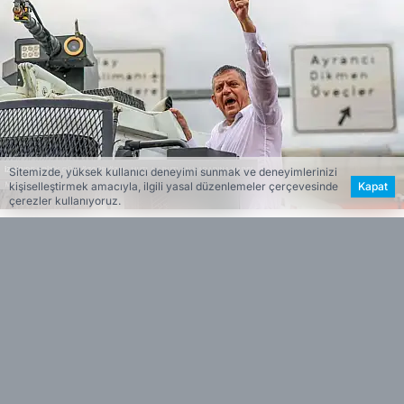
Sitemizde, yüksek kullanıcı deneyimi sunmak ve deneyimlerinizi
kişiselleştirmek amacıyla, ilgili yasal düzenlemeler çerçevesinde
Kapat
çerezler kullanıyoruz.
Haber Merkezi
Editöryal
Haberin Özeti
CHP Grup Başkanı Özgür Özel, mutlak butlan
•
kararının ardından ilk mitingini bugün İzmir’de
gerçekleştirecek. Cumhuriyet Meydanı’nda