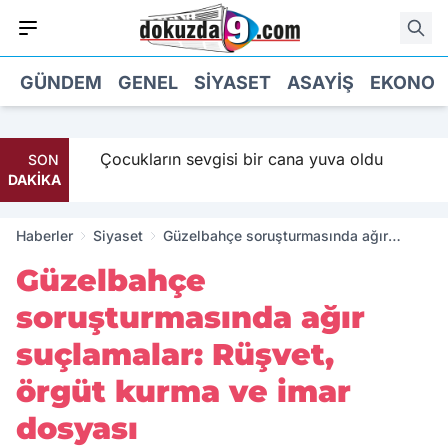
GÜNDEM
GENEL
SIYASET
ASAYIŞ
EKONOM
Maaş
Çocukların sevgisi bir cana yuva oldu
SON
DAKİKA
Haberler
Siyaset
Güzelbahçe soruşturmasında ağır
suçlamalar: Rüşvet, örgüt kurma ve imar
Güzelbahçe
dosyası
soruşturmasında ağır
suçlamalar: Rüşvet,
örgüt kurma ve imar
dosyası