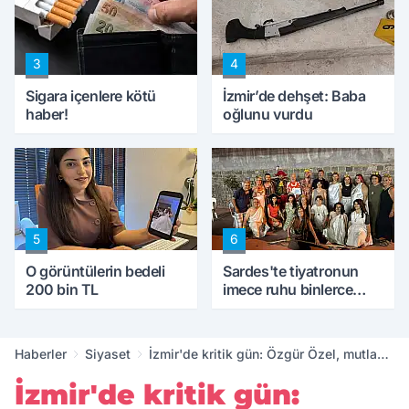
ettik'
3
4
Sigara içenlere kötü
İzmir’de dehşet: Baba
haber!
oğlunu vurdu
5
6
O görüntülerin bedeli
Sardes'te tiyatronun
200 bin TL
imece ruhu binlerce
yıllık tarihle buluştu
Haberler
Siyaset
İzmir'de kritik gün: Özgür Özel, mutlak
butlan kararına karşı meydanda olacak
İzmir'de kritik gün: