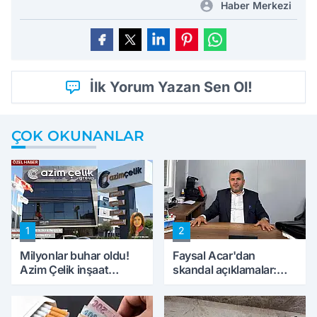
Haber Merkezi
İlk Yorum Yazan Sen Ol!
ÇOK OKUNANLAR
1
2
Milyonlar buhar oldu!
Faysal Acar'dan
Azim Çelik inşaat
skandal açıklamalar:
mağduru ilk kez
'Haluk Levent
konuştu
peynircilerimizi de
kıskaca aldı, müdahale