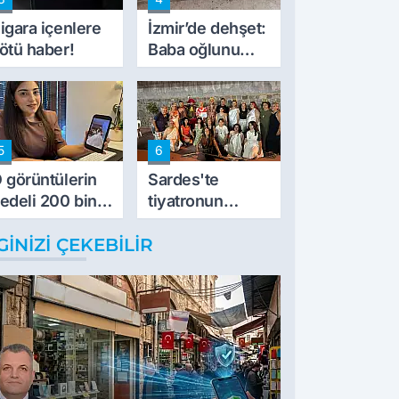
müdahale ettik'
igara içenlere
İzmir’de dehşet:
ötü haber!
Baba oğlunu
vurdu
5
6
 görüntülerin
Sardes'te
edeli 200 bin
tiyatronun
L
imece ruhu
GINIZI ÇEKEBILIR
binlerce yıllık
tarihle buluştu