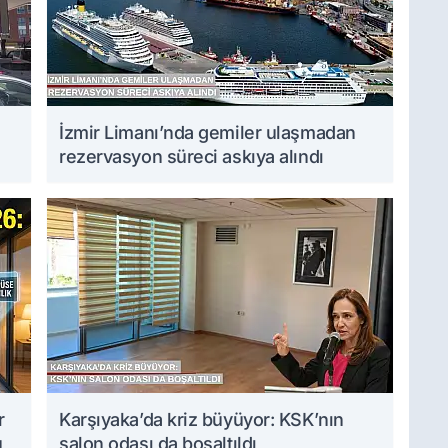
İzmir Limanı’nda gemiler ulaşmadan
rezervasyon süreci askıya alındı
r
Karşıyaka’da kriz büyüyor: KSK’nın
u
salon odası da boşaltıldı