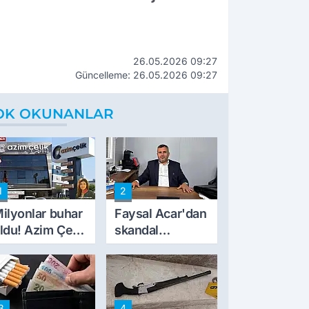
26.05.2026 09:27
Güncelleme: 26.05.2026 09:27
OK OKUNANLAR
1
2
ilyonlar buhar
Faysal Acar'dan
ldu! Azim Çelik
skandal
nşaat mağduru
açıklamalar:
lk kez konuştu
'Haluk Levent
peynircilerimizi
de kıskaca aldı,
3
4