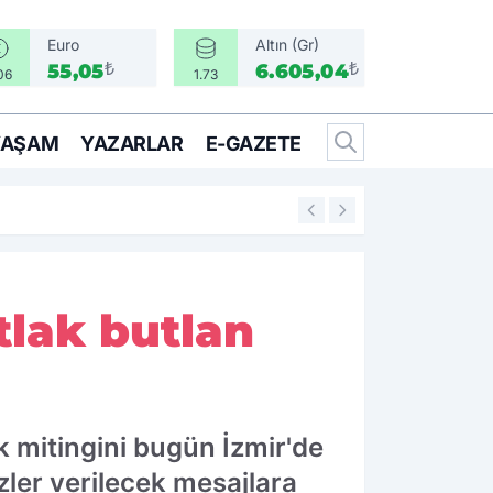
Euro
Altın (Gr)
₺
₺
55,05
6.605,04
06
1.73
YAŞAM
YAZARLAR
E-GAZETE
11:18
Urla’da yeni dönem
tlak butlan
k mitingini bugün İzmir'de
ler verilecek mesajlara