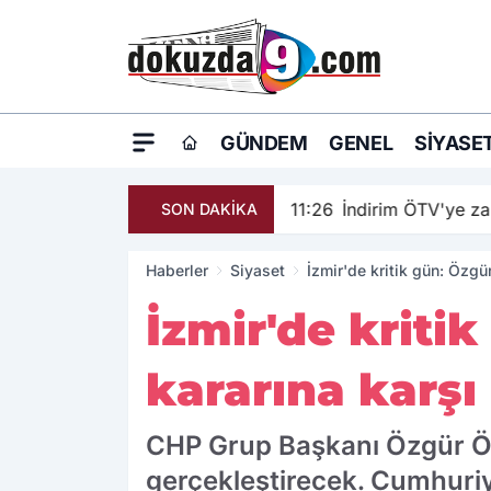
GÜNDEM
GENEL
SIYASE
11:26
İndirim ÖTV'ye z
SON DAKİKA
Haberler
Siyaset
İzmir'de kritik gün: Özg
İzmir'de kriti
kararına karş
CHP Grup Başkanı Özgür Öze
gerçekleştirecek. Cumhuriy