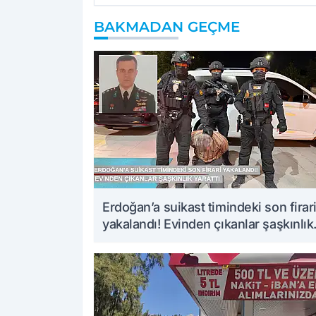
BAKMADAN GEÇME
Erdoğan’a suikast timindeki son firar
yakalandı! Evinden çıkanlar şaşkınlık
yarattı