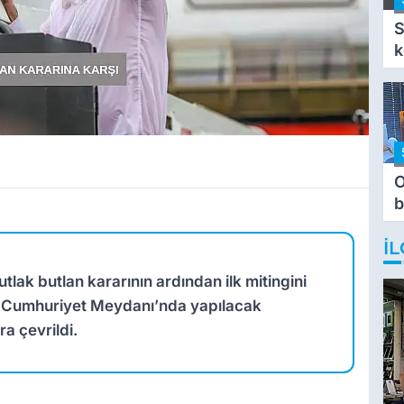
S
k
O
b
T
İL
ak butlan kararının ardından ilk mitingini
. Cumhuriyet Meydanı’nda yapılacak
a çevrildi.