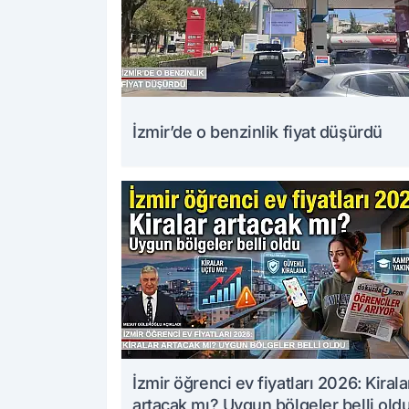
İzmir’de o benzinlik fiyat düşürdü
İzmir öğrenci ev fiyatları 2026: Kirala
artacak mı? Uygun bölgeler belli old