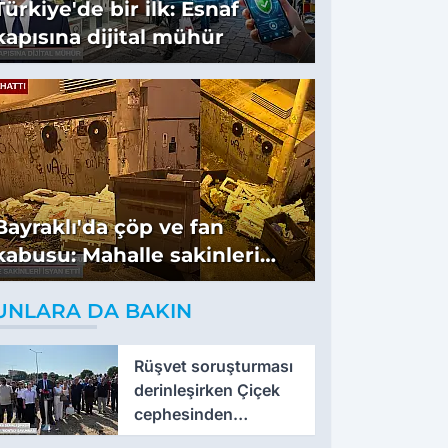
Türkiye'de bir ilk: Esnaf
kapısına dijital mühür
Bayraklı'da çöp ve fan
kabusu: Mahalle sakinleri
isyan etti
UNLARA DA BAKIN
Rüşvet soruşturması
derinleşirken Çiçek
cephesinden
'montaj' savunması