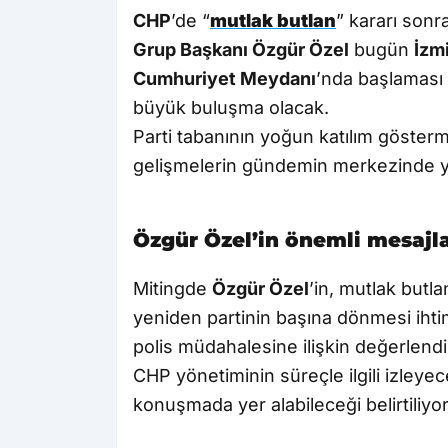
CHP
’de “
mutlak butlan
” kararı sonr
Grup Başkanı Özgür Özel
bugün
İzm
Cumhuriyet Meydanı
’nda başlamas
büyük buluşma olacak.
Parti tabanının yoğun katılım göste
gelişmelerin gündemin merkezinde yer
Özgür Özel’in önemli mesajl
Mitingde
Özgür Özel
’in, mutlak butl
yeniden partinin başına dönmesi ih
polis müdahalesine ilişkin değerlend
CHP yönetiminin süreçle ilgili izleyec
konuşmada yer alabileceği belirtiliyor