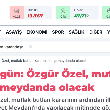
Bist100
Dolar
₺
13.767
47,71
-0.23
0.18
0.
T
ASAYIŞ
EKONOMI
SPOR
SAĞLIK
DIĞER
am vatandaşa
ür Özel, mutlak butlan kararına karşı meydanda olacak
k gün: Özgür Özel, mu
ı meydanda olacak
l, mutlak butlan kararının ardından il
et Meydanı'nda yapılacak mitingde göz