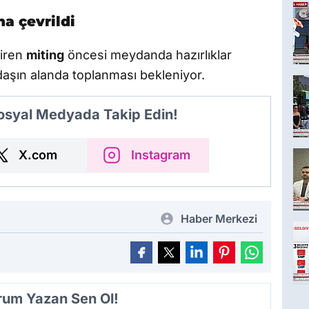
a çevrildi
diren
miting
öncesi meydanda hazırlıklar
daşın alanda toplanması bekleniyor.
Sosyal Medyada Takip Edin!
X.com
Instagram
Haber Merkezi
orum Yazan Sen Ol!