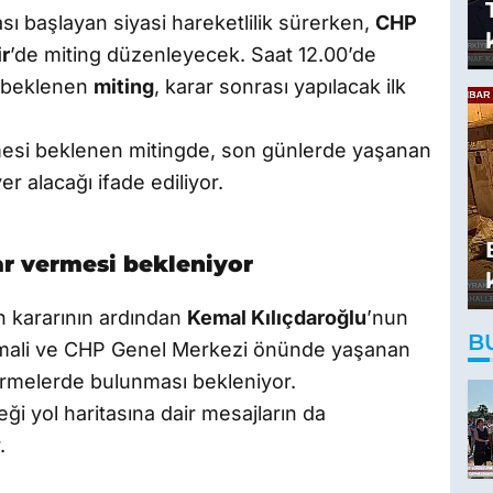
ası başlayan siyasi hareketlilik sürerken,
CHP
ir
’de miting düzenleyecek. Saat 12.00’de
ı beklenen
miting
, karar sonrası yapılacak ilk
rmesi beklenen mitingde, son günlerde yaşanan
 alacağı ifade ediliyor.
ar vermesi bekleniyor
an kararının ardından
Kemal Kılıçdaroğlu
’nun
B
timali ve CHP Genel Merkezi önünde yaşanan
irmelerde bulunması bekleniyor.
eği yol haritasına dair mesajların da
.