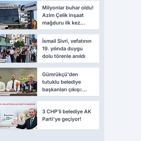
Milyonlar buhar oldu!
Azim Çelik inşaat
mağduru ilk kez
konuştu
İsmail Sivri, vefatının
19. yılında duygu
dolu törenle anıldı
Gümrükçü'den
tutuklu belediye
başkanları çıkışı:
'Yıllarca iddianame
beklenmemeli'
3 CHP’li belediye AK
Parti’ye geçiyor!