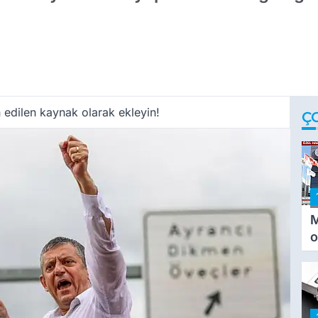
 edilen kaynak olarak ekleyin!
Ç
M
o
i
i